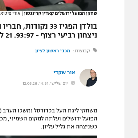
המגזין
שחקן הפועל ירושלים קאדין קרינגטון
|
אודי ציטיא
ניצחון רביעי רצוף - 93:97. 21 להארפר ולוי מנגד
קבוצות:
מכבי ראשון לציון
אור שקדי
יום שלישי, 14:31, 12.05.26
משחקי ליגת העל בכדורסל נמשכו הערב (רב
הפועל ירושלים ועלתה למקום השמיני, מכ
כשניצחה את גליל עליון.