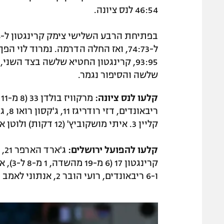
46:54 לנס ציונה.
93:95, קרינגטון החטיא שלשה בצד השנ
שלשה והסיפור נגמר.
קלעו לנס ציונה:
קליין 3. איתי מושקוביץ' (12 דקות) ולוטן אמסלם (7 דקות) שותפו ולא קלעו.
קלעו להפועל ירושלים:
ו-6 ריבאונדים, רועי הובר 2, אנתוני לאמב 2 ו-6 ריבאונדים. צוף בן משה שותף (7 דקות) ולא קלע.