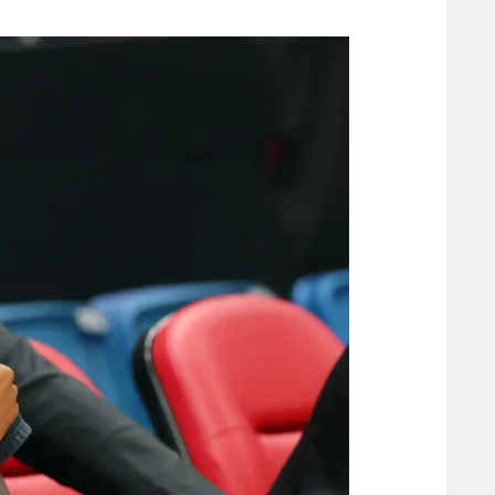
משתתפים וזוכים בפרסים
מכבי ת
הפועל 
תקנון משתתפים וזוכים בפרסים
הפועל 
תקנון עבור פעילות אלקטרה
הפועל 
תקנון עבור פעילות ספורט 1 – "מרלן"
מכבי נ
טניס
בני יהו
גיימינג E-Sports
תנאי שימוש
מדיניות פרטיות
תקנון פעילות ספורט 1
רשיון להקרנה פומבית לבית עסק
הצטרפות לחבילת הערוצים
לוח דרושים – ג'ובנט
תגיות