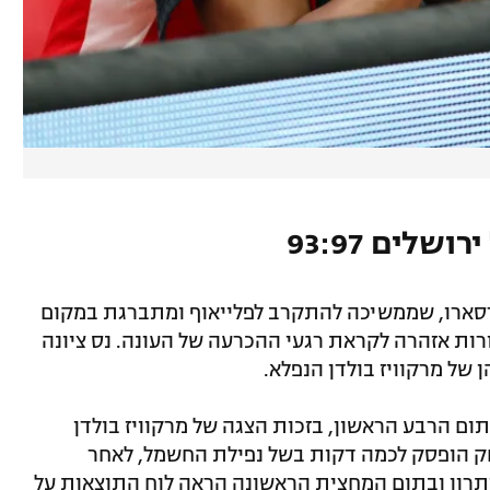
שלים 93:97
ורסארו, שממשיכה להתקרב לפלייאוף ומתברגת במקום
רות אזהרה לקראת רגעי ההכרעה של העונה. נס ציונה
 פתחה נהדר וברחה ל-19:32 עם תום הרבע הראשון, בזכות הצגה של מרקוויז בולדן
ק הופסק לכמה דקות בשל נפילת החשמל, לאחר
ביתרון ובתום המחצית הראשונה הראה לוח התוצאות על