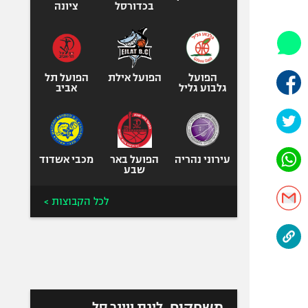
היאבקות WWE
בכדורסל
ציונה
אופניים
ספורט מוטורי
כדורמים
הפועל
הפועל אילת
הפועל תל
פוטבול אמריקאי NFL
גלבוע גליל
אביב
בייסבול MLB
ספורט אתגרי
ואקסטרים
עירוני נהריה
הפועל באר
מכבי אשדוד
אומנויות לחימה
שבע
גיימינג E-Sports
לכל הקבוצות >
משחקים
ליגת ווינר סל