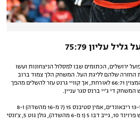
יל עליון 75:79
על ירושלים, הכתומים שבו למסלול הניצחונות ועשו
ת החזרה שלהם לליגת העל. המשחק הלך צמוד ברוב
שלביו. 4:43 דקות לסיום קבע שחר עמיר המצוין 66:71 לאורחת, אך קוויי גרנט עזר להשלים מהפך
די ג'יי ברנס 21 ו-13 ריבאונדים, אמין סטיבנס 15 (7 מ-16 מהשדה) ו-8
ריבאונדים, קוויי גרנט 11 ו-8 אסיסטים, ג'וש פרוינד 10, גייב דבו 5 (1 מ-6 מהשדה), גולן גוט 5, צ'ונסי