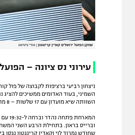
שחקן הפועל ירושלים קאדין קרינגטון
|
אודי ציטיאט
עירוני נס ציונה – הפועל ירו
ניצחון רביעי ברציפות לקבוצה של פול ק
השמיני, בעוד האדומים ממשיכים להציג נו
השוותה שיא מועדון עם 17 שלשות – 8 מהן של מרקוויז בולדן הנפלא.
המארחת
וברייס בראון. בתחילת הרבע השני המשח
שחודש נמרוד לוי וקאדין קרינגטון נגסו 