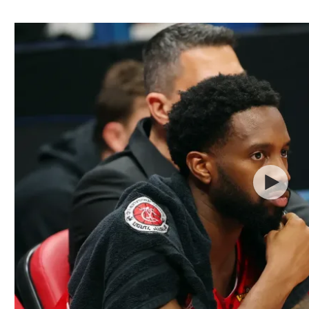
ל אביב
ליגה טורקית
תל אביב
ליגה סינית
חיפה
ליגה ברזילאית
באר שבע
ליגות נוספות
תניה
דה