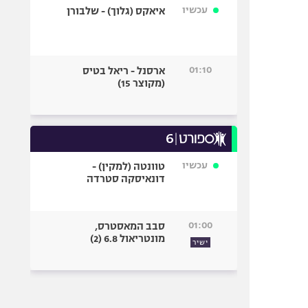
עכשיו
איאקס (גלוך) - שלבורן
01:10
ארסנל - ריאל בטיס
(מקוצר 15)
עכשיו
טוונטה (למקין) -
דונאיסקה סטרדה
01:00
סבב המאסטרס,
מונטריאול 6.8 (2)
ישיר