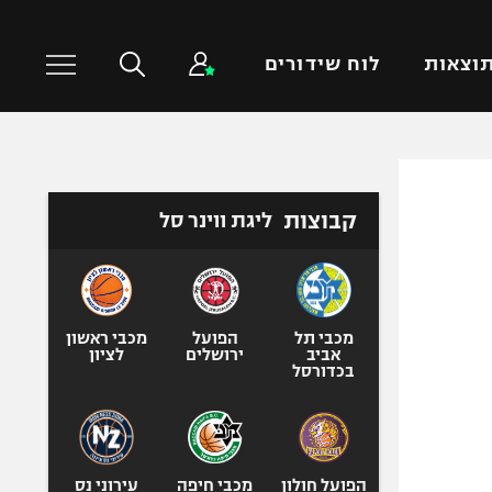
וצאות
לוח שידורים
כדורסל עולמי
ענפים נוספים
קבוצות
ליגת ווינר סל
NBA
טניס
יורוליג
כדוריד
יורוקאפ
כדורעף
שחייה
מכבי תל
הפועל
מכבי ראשון
אביב
ירושלים
לציון
ג'ודו
בכדורסל
אגרוף
ספורט אולימפי
UFC
הפועל חולון
מכבי חיפה
עירוני נס