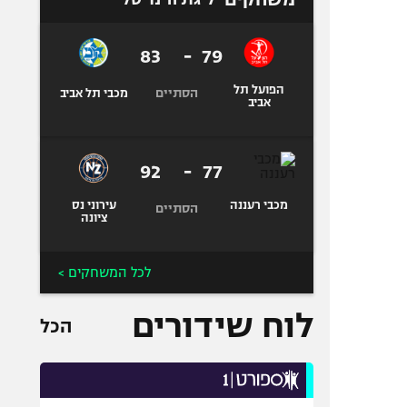
83
-
79
הפועל תל
הסתיים
מכבי תל אביב
אביב
92
-
77
מכבי רעננה
עירוני נס
הסתיים
ציונה
לכל המשחקים >
לוח שידורים
הכל