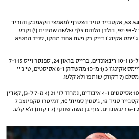
בפתיחת הרבע השלישי צימק קרינגטון ל-58:54, אקסבייר סניד הצטרף למאמצי הקאמבק והוריד
ל-74:73, ואז החלה הדרמה. נמרוד לוי הפך ל-92:93, בולדן הלוהט צלף שלשה שמינית (!) וקבע
י, ג'יימס אקינג'ו דייק רק פעם אחת מהקו, סניד החטיא
מרקוויז בולדן 33 (8 מ-11 ל-3) ו-10 ריבאונדים, ברייס בראון 24, ספנסר וייס 15 ו-7
ריבאונדים, דזי רודריגז 11, ג'קסון רואו 8, ג'יימס אקינג'ו 3 (1 מ-10 מהשדה) ו-8 אסיסטים, טי ג'יי
ג'ארד הארפר 21, 10 אסיסטים ו-4 איבודים, נמרוד לוי 21 (4 מ-7 ל-3), קאדין
קרינגטון 17 (6 מ-19 מהשדה, 1 מ-8 ל-3), אקסבייר סניד 13, ג'סטין סמית' 10, דמיטרו סקפינצב 7