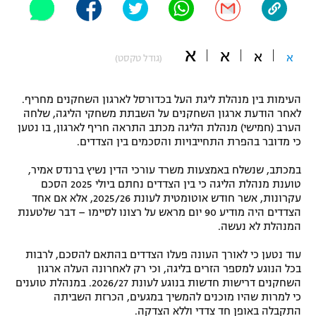
"מחצית בשכונה" – פודקאסט
אופניים
א
א
א
א
(גודל טקסט)
ספורט מוטורי
משתתפים וזוכים בפרסים
כדורמים
העימות בין מנהלת ליגת העל בכדורסל לארגון השחקנים מחריף.
תקנון משתתפים וזוכים בפרסים
טניס
לאחר הודעת ארגון השחקנים על השבתת משחקי הליגה, שלחה
הערב (חמישי) מנהלת הליגה מכתב התראה חריף לארגון, בו נטען
פוטבול אמריקאי NFL
תקנון עבור פעילות אלקטרה
כי מדובר בהפרת התחייבויות והסכמים בין הצדדים.
גיימינג E-Sports
בייסבול MLB
במכתב, שנשלח באמצעות משרד עורכי הדין נשיץ ברנדס אמיר,
תקנון עבור פעילות ספורט 1 – "מרלן"
טוענת מנהלת הליגה כי בין הצדדים נחתם ביולי 2025 הסכם
ספורט אתגרי ואקסטרים
עקרונות, אשר חודש אוטומטית לעונת 2025/26, אלא אם אחד
תנאי שימוש
הצדדים היה מודיע 90 יום מראש על רצונו לסיימו – דבר שלטענת
המנהלת לא נעשה.
אומנויות לחימה
עוד נטען כי לאורך העונה פעלו הצדדים בהתאם להסכם, לרבות
מדיניות פרטיות
גיימינג E-Sports
בכל הנוגע למספר הזרים בליגה, וכי רק לאחרונה העלה ארגון
השחקנים דרישות חדשות בנוגע לעונת 2026/27. במנהלת טוענים
כי למרות שהיו מוכנים להמשיך במגעים, הכרזת השביתה
תקנון פעילות ספורט 1
התקבלה באופן חד צדדי וללא הצדקה.