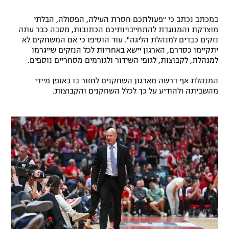
רשיון להקרנה פומבית לבית עסק
במכתב נכתב כי "פעולתכם חסרת העילה, הפסולה, הבלתי
מוצדקת והמנוגדת להתחייבויותיכם הכתובות, מסבה כבר עתה
הצטרפות לחבילת הערוצים
נזקים כבדים למנהלת הליגה". עוד הוסיפו כי אם המשחקים לא
יתקיימו כסדרם, הארגון יישא באחריות לכל הנזקים שייגרמו
למנהלת, לקבוצות, לגופי השידור ולגורמים מסחריים נוספים.
לוח דרושים – ג'ובנט
המנהלת אף דרשה מארגון השחקנים לחזור בו באופן מיידי
תגיות
מהשביתה ולהודיע על כך לכלל השחקנים והקבוצות.
המגזין