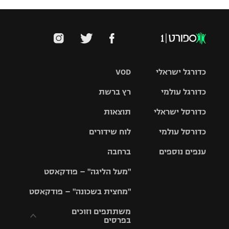
כדורגל ישראלי
VOD
כדורגל עולמי
רץ ברשת
ליגת העל
כדורסל ישראלי
תוצאות
ליגת
ליגה לאומית
האלופות
כדורסל עולמי
לוח שידורים
ליגת ווינר
סל
גביע הטוטו
ענפים נוספים
ברחבה
ליגה
NBA
אירופית
"מעל הליגה" – פודקאסט
ליגה לאומית
ליגיונרים
טניס
יורוליג
ליגה אנגלית
"מחצית בשכונה" – פודקאסט
כדורסל נשים
גביע המדינה
כדוריד
יורוקאפ
ליגה גרמנית
משתתפים וזוכים
בפרסים
מכבי תל
נבחרת
כדורעף