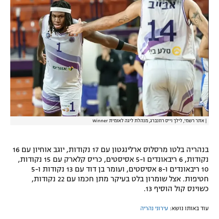
רשיון להקרנה פומבית לבית עסק
הצטרפות לחבילת הערוצים
לוח דרושים – ג'ובנט
תגיות
המגזין
|
אתר רשמי, לילך וייס רוזנברג, מנהלת ליגה לאומית Winner
בנהריה בלטו מרסלוס ארלינגטון עם 17 נקודות, יוגב אוחיון עם 16
נקודות, 6 ריבאונדים ו-5 אסיסטים, כריס קלארק עם 15 נקודות,
10 ריבאונדים ו-8 אסיסטים, ועומר בן דוד עם 13 נקודות ו-5
חטיפות. אצל שומרון בלט בעיקר מתן חכמו עם 22 נקודות,
כשוינס קול הוסיף 13.
עוד באותו נושא:
עירוני נהריה