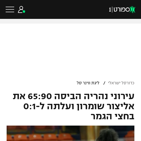
כדורגל ישראלי
ליגת העל
כדורגל עולמי
/
כדורסל ישראלי
ליגת ווינר סל
ליגה לאומית
עירוני נהריה הביסה 65:90 את
ליגת האלופות
כדורסל ישראלי
גביע הטוטו
אליצור שומרון ועלתה ל-0:1
ליגה אירופית
בחצי הגמר
ליגת ווינר סל
ליגיונרים
כדורסל עולמי
ליגה אנגלית
ליגה לאומית
גביע המדינה
NBA
ליגה גרמנית
ענפים נוספים