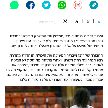
"מחצית בשכונה" – פודקאסט
אופניים
א
א
א
ספורט מוטורי
א
משתתפים וזוכים בפרסים
(גודל טקסט)
כדורמים
עירוני נהריה צלחה הערב (חמישי) את המשחק הראשון בסדרת
תקנון משתתפים וזוכים בפרסים
טניס
חצי גמר הפלייאוף בליגה הלאומית ללא קושי רב, עם ניצחון
פוטבול אמריקאי NFL
מרשים של 65:90 על אליצור שומרון שהעלה אותה ליתרון 0:1.
תקנון עבור פעילות אלקטרה
גיימינג E-Sports
החבורה של רובן נייברגר המשיכה את היכולת הנהדרת מסדרת
בייסבול MLB
תקנון עבור פעילות ספורט 1 – "מרלן"
רבע הגמר נגד רמת השרון, ואחרי פתיחה מהוססת לא הביטה
לאחור: כבר בשלב מוקדם עלתה ליתרון דו ספרתי, שיפרה את
ספורט אתגרי ואקסטרים
אחוזי הקליעה ככל שהמשחק התקדם וסיימה ערב התקפי מוצלח
תנאי שימוש
עם 13 שלשות ב-39 אחוז ו-25 אסיסטים. גם בהגנה נהריה סיפקה
אומנויות לחימה
עבודה טובה, כשעצרה את האורחים על 65 נקודות בלבד.
מדיניות פרטיות
גיימינג E-Sports
תקנון פעילות ספורט 1