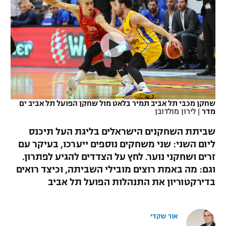
כדורסל נשים
נבחרת ישראל
יורוליג
ליגה ספרדית
טניס
VOD
מכבי תל אביב
מכבי חיפה
יורוקאפ
ליגה איטלקית
כדוריד
הפועל חולון
בית"ר ירושלים
רץ ברשת
ליגה צרפתית
כדורעף
הפועל ירושלים
מכבי תל אביב
ליגה הולנדית
שחייה
תוצאות
שחקן מכבי תל אביב תמיר בלאט מול שחקן הפועל תל אביב ים
דני אבדיה
הפועל תל אביב
מדר
|
לירון מולדובן
ליגה טורקית
ג'ודו
שביתת השחקנים הישראלים בליגת העל תיכנס
הפועל חיפה
לוח שידורים
ליום השני: שני משחקים נוספים ייערכו, בעיקר עם
ליגה סינית
אגרוף
זרים ושחקני נוער. לחץ על הצדדים להגיע לפתרון.
הפועל באר שבע
ליגה ברזילאית
וגם: מה באמת רוצים מובילי השביתה, וכיצד רואים
ברחבה
ספורט אולימפי
בדירקטוריון את התנהלות הפועל תל אביב
מכבי נתניה
ליגות נוספות
UFC
"מעל הליגה" – פודקאסט
בני יהודה
אור שקדי
היאבקות WWE