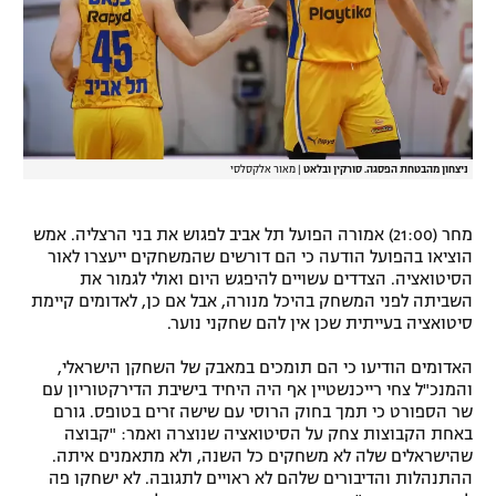
ניצחון מהבטחת הפסגה. סורקין ובלאט
|
מאור אלקסלסי
מחר (21:00) אמורה הפועל תל אביב לפגוש את בני הרצליה. אמש
הוציאו בהפועל הודעה כי הם דורשים שהמשחקים ייעצרו לאור
הסיטואציה. הצדדים עשויים להיפגש היום ואולי לגמור את
השביתה לפני המשחק בהיכל מנורה, אבל אם כן, לאדומים קיימת
סיטואציה בעייתית שכן אין להם שחקני נוער.
האדומים הודיעו כי הם תומכים במאבק של השחקן הישראלי,
והמנכ"ל צחי רייכנשטיין אף היה היחיד בישיבת הדירקטוריון עם
שר הספורט כי תמך בחוק הרוסי עם שישה זרים בטופס. גורם
באחת הקבוצות צחק על הסיטואציה שנוצרה ואמר: "קבוצה
שהישראלים שלה לא משחקים כל השנה, ולא מתאמנים איתה.
ההתנהלות והדיבורים שלהם לא ראויים לתגובה. לא ישחקו פה