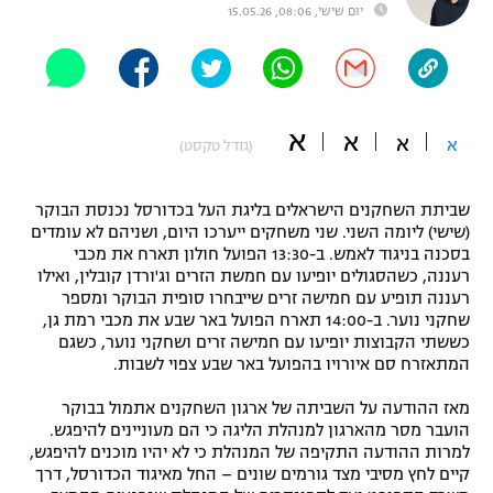
יום שישי, 08:06, 15.05.26
"מחצית בשכונה" – פודקאסט
אופניים
ספורט מוטורי
משתתפים וזוכים בפרסים
א
א
א
א
(גודל טקסט)
כדורמים
תקנון משתתפים וזוכים בפרסים
טניס
פוטבול אמריקאי NFL
שביתת השחקנים הישראלים בליגת העל בכדורסל נכנסת הבוקר
תקנון עבור פעילות אלקטרה
(שישי) ליומה השני. שני משחקים ייערכו היום, ושניהם לא עומדים
גיימינג E-Sports
בסכנה בניגוד לאמש. ב-13:30 הפועל חולון תארח את מכבי
בייסבול MLB
תקנון עבור פעילות ספורט 1 – "מרלן"
רעננה, כשהסגולים יופיעו עם חמשת הזרים וג'ורדן קובלין, ואילו
רעננה תופיע עם חמישה זרים שייבחרו סופית הבוקר ומספר
ספורט אתגרי ואקסטרים
שחקני נוער. ב-14:00 תארח הפועל באר שבע את מכבי רמת גן,
תנאי שימוש
כששתי הקבוצות יופיעו עם חמישה זרים ושחקני נוער, כשגם
אומנויות לחימה
המתאזרח סם איורויו בהפועל באר שבע צפוי לשבות.
מדיניות פרטיות
מאז ההודעה על השביתה של ארגון השחקנים אתמול בבוקר
גיימינג E-Sports
הועבר מסר מהארגון למנהלת הליגה כי הם מעוניינים להיפגש.
למרות ההודעה התקיפה של המנהלת כי לא יהיו מוכנים להיפגש,
תקנון פעילות ספורט 1
קיים לחץ מסיבי מצד גורמים שונים – החל מאיגוד הכדורסל, דרך