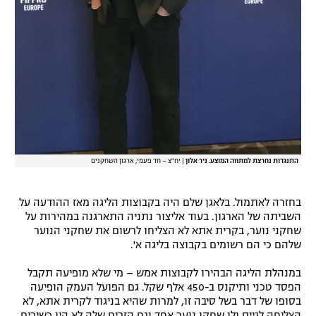
התנגדות נחרצת למתווה המוצע. ניר אלון
|
יח"צ – חד פעמי, ארגון השחקנים
בחזרה לאתמול. בלאגן שלם היה בקבוצות הליגה מאז ההודעה על
השביתה של הארגון. בעוד אליצור נתניה התארגנה במהירות על
שחקני נוער, בקרית אתא לא הצליחו לרשום את שחקני הנוער
שלהם כי הם רשומים בקבוצה בליגה א'.
במנהלת הליגה הבהירו לקבוצות אמש – מי שלא מופיעה תקבל
הפסד טכני ותיקנס ב-450 אלף שקל. גם הפועל העמק הופיעה
בסופו של דבר בשל סיבה זו, למרות שהיא בניגוד לקרית אתא, לא
הצליחה לגייס ולו שחקן נוער אחד וגם הזרים שלה לא היו כשירים.