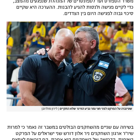
משרד הספורט ועד לספונסרים של המנהלת שנפגעים מהמצב,
כדי לקיים פגישה ולנסות להגיע להבנות. ההערכה היא שקיים
רשיון להקרנה פומבית לבית עסק
סיכוי גבוה לפגישה היום בין הצדדים.
הצטרפות לחבילת הערוצים
לוח דרושים – ג'ובנט
תגיות
המגזין
שטינברג על הפרקט לפני חצי גמר גביע הווינר שלא התקיים
|
לירון מולדובן
בשיחה עם שניים מהשחקנים הבולטים במשבר זה נאמר כי למרות
שיו"ר ארגון השחקנים ניר אלון דורש שני ישראלים על הפרקט
בשיחות, הדרישה של השחקנים היא אחרת. הם דורשים לצמצם