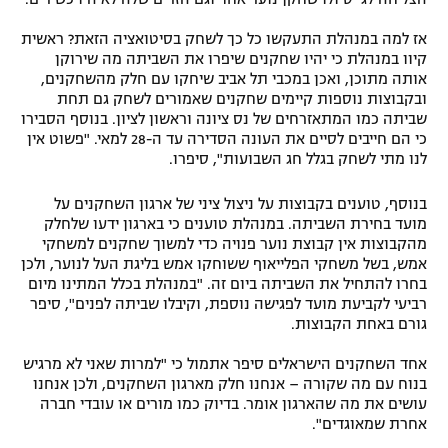
אז למה במנהלת התעקשו כל כך לשחק בסיטואציה הזאת? ראשית
קיוו במנהלת כי יהיו שחקנים שיפרו את השביתה מה שירוקן
אותה מתוכן, ואכן במכבי תל אביב שיחקו עם חלק מהשחקנים,
ובקבוצות נוספות קיימים שחקנים שאמורים לשחק גם תחת
שביתה כמו המתאזרחים של נס ציונה וראשון לציון. בנוסף הסבירו
כי הם חייבים לסיים את העונה הסדירה עד ה-28 למאי. "פשוט אין
לנו מתי לשחק בגלל חג השבועות", סיפרו.
בנוסף, טוענים בקבוצות על ניצול ציני של ארגון השחקנים על
מועד בחירת השביתה. במנהלת טוענים כי בארגון ידעו שלחלק
מהקבוצות אין קבוצת נוער פנויה כדי למשוך שחקנים למשחקי
אמש, בשל משחקי הפלייאוף ששוחקו אמש בליגת העל לנוער, ולכן
בחרו להתחיל את השביתה ביום זה. "במנהלת בכלל המתינו מיום
רביעי לקביעת מועד לפגישה נוספת, וקיבלו שביתה לפנים", סיפר
גורם באחת הקבוצות.
אחד השחקנים הישראלים סיפר אתמול כי "למרות שאני לא מרגיש
בנוח עם מה שקורה – אנחנו חלק מארגון השחקנים, ולכן אנחנו
עושים את מה שהארגון אומר. בדיוק כמו מורים או עובדי חברה
אחרת שמאוגדים".