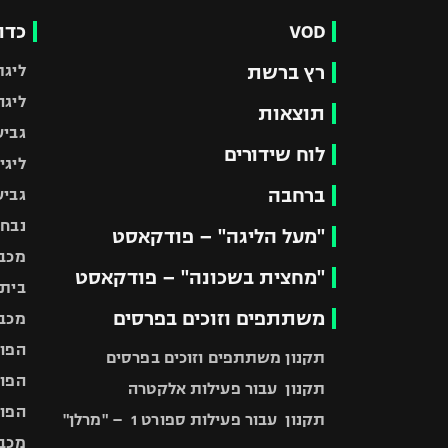
VOD
כדו
רץ ברשת
ליגת
ליגה
תוצאות
גביע
לוח שידורים
ליגי
ברחבה
גביע
נבחר
"מעל הליגה" – פודקאסט
מכבי
"מחצית בשכונה" – פודקאסט
בית"
משתתפים וזוכים בפרסים
מכבי
הפוע
תקנון משתתפים וזוכים בפרסים
הפוע
תקנון עבור פעילות אלקטרה
הפוע
תקנון עבור פעילות ספורט 1 – "מרלן"
מכבי