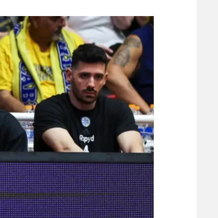
משתתפים וזוכים בפרסים
מכבי ת
הפועל 
תקנון משתתפים וזוכים בפרסים
הפועל 
תקנון עבור פעילות אלקטרה
הפועל 
תקנון עבור פעילות ספורט 1 – "מרלן"
מכבי נ
טניס
בני יהו
גיימינג E-Sports
תנאי שימוש
מדיניות פרטיות
תקנון פעילות ספורט 1
רשיון להקרנה פומבית לבית עסק
הצטרפות לחבילת הערוצים
לוח דרושים – ג'ובנט
תגיות