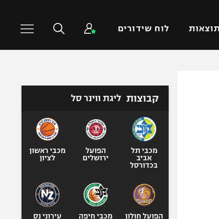
וצאות
לוח שידורים
כדורסל עולמי
ענפים נוספים
קבוצות
ליגת ווינר סל
NBA
טניס
יורוליג
כדוריד
יורוקאפ
כדורעף
שחייה
מכבי תל
הפועל
מכבי ראשון
אביב
ירושלים
לציון
ג'ודו
בכדורסל
אגרוף
ספורט אולימפי
UFC
הפועל חולון
מכבי חיפה
עירוני נס