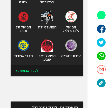
היאבקות WWE
בכדורסל
ציונה
אופניים
ספורט מוטורי
כדורמים
הפועל
הפועל אילת
הפועל תל
פוטבול אמריקאי NFL
גלבוע גליל
אביב
בייסבול MLB
ספורט אתגרי
ואקסטרים
עירוני נהריה
הפועל באר
מכבי אשדוד
אומנויות לחימה
שבע
גיימינג E-Sports
לכל הקבוצות >
משחקים
ליגת ווינר סל