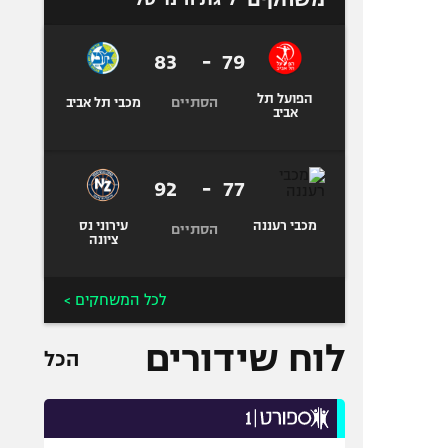
83
-
79
הפועל תל
הסתיים
מכבי תל אביב
אביב
92
-
77
מכבי רעננה
עירוני נס
הסתיים
ציונה
לכל המשחקים >
לוח שידורים
הכל