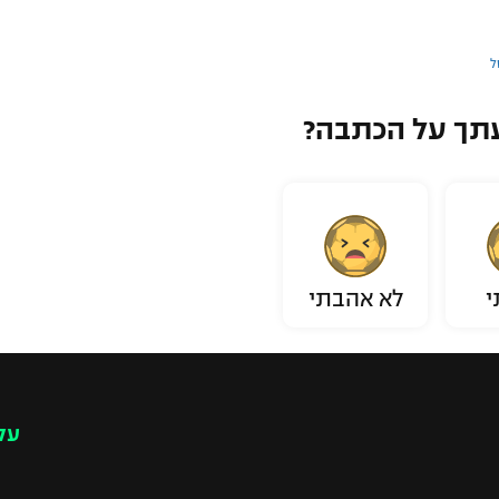
ל
תך על הכתבה?
י
לא אהבתי
עק