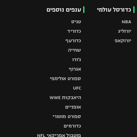
כדורסל עולמי
ענפים נוספים
NBA
טניס
יורוליג
כדוריד
יורוקאפ
כדורעף
שחייה
ג'ודו
אגרוף
ספורט אולימפי
UFC
היאבקות WWE
אופניים
ספורט מוטורי
כדורמים
פוטבול אמריקאי NFL