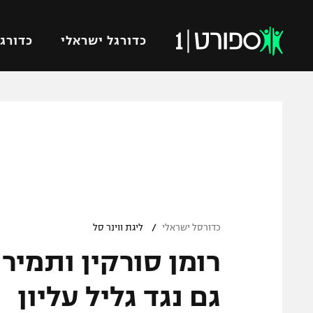
כדורגל ישראלי
כדורגל
VOD
כדורג
רץ ברשת
ליגת ה
ליגה ל
תוצאות
גביע הט
לוח שידורים
ליגיונר
ברחבה
/
גביע ה
כדורסל ישראלי
ליגת ווינר סל
נבחרת 
רומן סורקין ותמיר
"מעל הליגה" – פודקאסט
מכבי ח
"מחצית בשכונה" – פודקאסט
גם נגד גליל עליון
בית"ר י