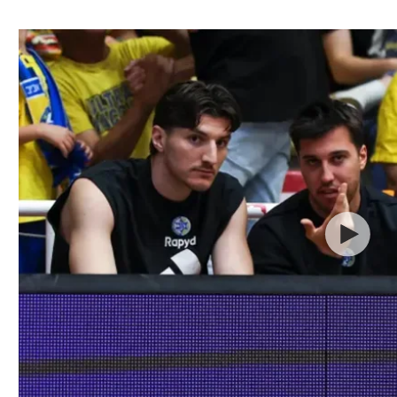
ל אביב
ליגה טורקית
תל אביב
ליגה סינית
חיפה
ליגה ברזילאית
באר שבע
ליגות נוספות
תניה
דה