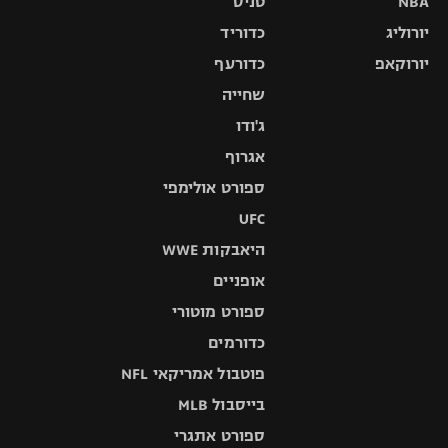
NBA
טניס
יורוליג
כדוריד
יורוקאפ
כדורעף
שחייה
ג'ודו
אגרוף
ספורט אולימפי
UFC
היאבקות WWE
אופניים
ספורט מוטורי
כדורמים
פוטבול אמריקאי NFL
בייסבול MLB
ספורט אתגרי