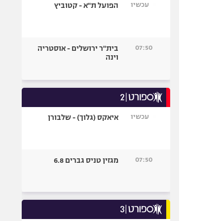
עכשיו
הפועל ת"א - קטוביץ
07:50
בית"ר ירושלים - אוסטריה
וינה
עכשיו
איאקס (גלוך) - שלבורן
07:50
מגזין טניס גברים 6.8