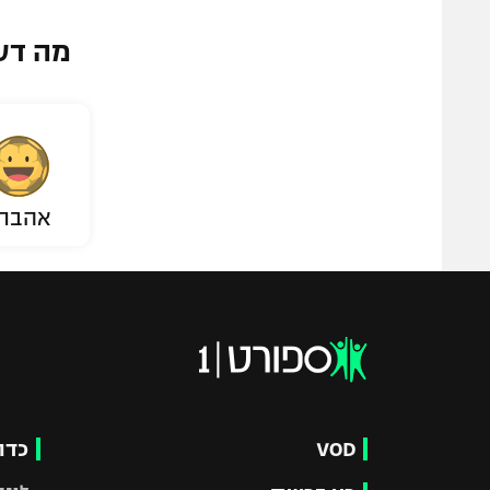
מה דע
אהבת
VOD
כדו