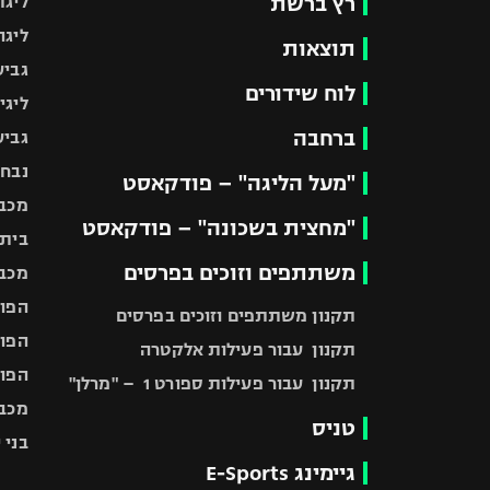
רץ ברשת
ליגת
ליגה
תוצאות
גביע
לוח שידורים
ליגי
ברחבה
גביע
נבחר
"מעל הליגה" – פודקאסט
מכבי
"מחצית בשכונה" – פודקאסט
בית"
משתתפים וזוכים בפרסים
מכבי
הפוע
תקנון משתתפים וזוכים בפרסים
הפוע
תקנון עבור פעילות אלקטרה
הפוע
תקנון עבור פעילות ספורט 1 – "מרלן"
מכבי
טניס
בני 
גיימינג E-Sports