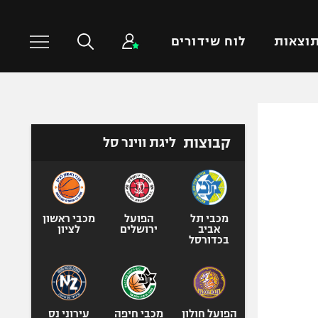
וצאות
לוח שידורים
כדורסל עולמי
ענפים נוספים
קבוצות
ליגת ווינר סל
NBA
טניס
יורוליג
כדוריד
יורוקאפ
כדורעף
שחייה
מכבי תל
הפועל
מכבי ראשון
אביב
ירושלים
לציון
ג'ודו
בכדורסל
אגרוף
ספורט אולימפי
UFC
הפועל חולון
מכבי חיפה
עירוני נס