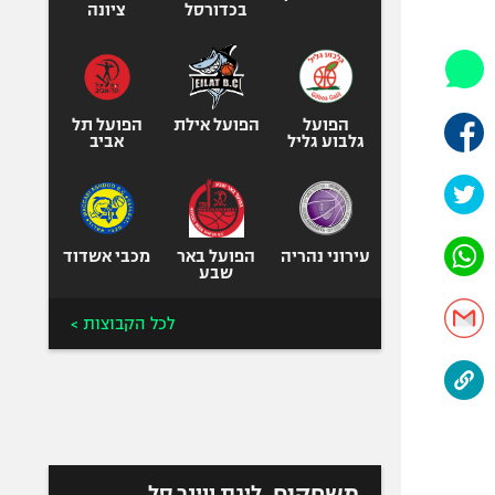
היאבקות WWE
בכדורסל
ציונה
אופניים
ספורט מוטורי
כדורמים
הפועל
הפועל אילת
הפועל תל
פוטבול אמריקאי NFL
גלבוע גליל
אביב
בייסבול MLB
ספורט אתגרי
ואקסטרים
עירוני נהריה
הפועל באר
מכבי אשדוד
אומנויות לחימה
שבע
גיימינג E-Sports
לכל הקבוצות >
משחקים
ליגת ווינר סל