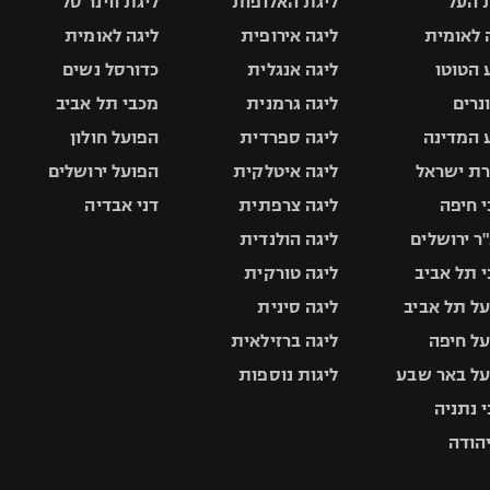
 העל
ליגת האלופות
ליגת ווינר סל
 לאומית
ליגה אירופית
ליגה לאומית
 הטוטו
ליגה אנגלית
כדורסל נשים
ונרים
ליגה גרמנית
מכבי תל אביב
 המדינה
ליגה ספרדית
הפועל חולון
ת ישראל
ליגה איטלקית
הפועל ירושלים
 חיפה
ליגה צרפתית
דני אבדיה
ר ירושלים
ליגה הולנדית
 תל אביב
ליגה טורקית
ל תל אביב
ליגה סינית
ל חיפה
ליגה ברזילאית
ל באר שבע
ליגות נוספות
 נתניה
יהודה