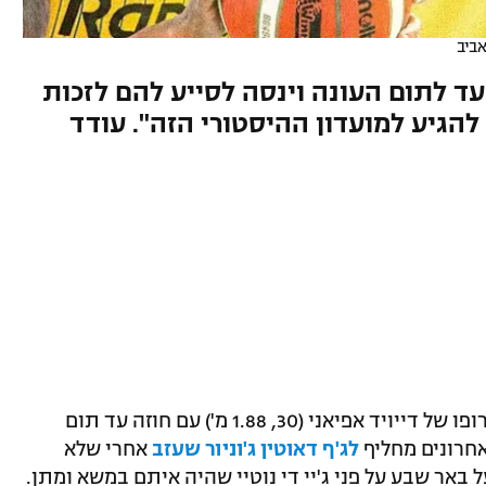
ביב
עד לתום העונה וינסה לסייע להם לזכות
הגיע למועדון ההיסטורי הזה". עודד
מכבי תל אביב הודיעה הערב (שבת) על צירופו של דייויד אפיאני (30, 1.88 מ') עם חוזה עד תום
אחרונים מחליף
לג'ף דאוטין ג'וניור שעזב
אחרי שלא
באר שבע על פני ג'יי די נוטיי שהיה איתם במשא ומתן.