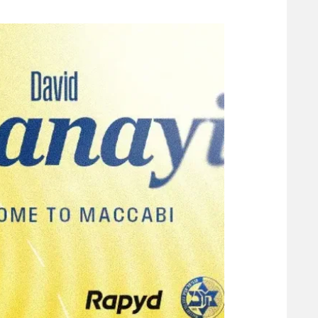
משתתפים וזוכים בפרסים
מכבי ת
הפועל 
תקנון משתתפים וזוכים בפרסים
הפועל 
תקנון עבור פעילות אלקטרה
הפועל 
תקנון עבור פעילות ספורט 1 – "מרלן"
מכבי נ
טניס
בני יהו
גיימינג E-Sports
תנאי שימוש
מדיניות פרטיות
תקנון פעילות ספורט 1
רשיון להקרנה פומבית לבית עסק
הצטרפות לחבילת הערוצים
לוח דרושים – ג'ובנט
תגיות