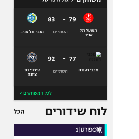
83
-
79
הפועל תל
הסתיים
מכבי תל אביב
אביב
92
-
77
מכבי רעננה
עירוני נס
הסתיים
ציונה
לכל המשחקים >
לוח שידורים
הכל