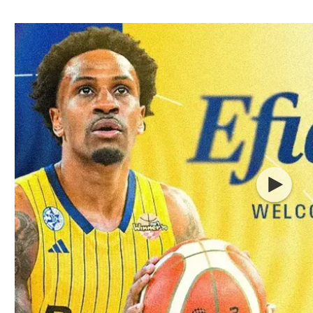
ל אביב
ליגה טורקית
תל אביב
ליגה סינית
חיפה
ליגה ברזילאית
באר שבע
ליגות נוספות
תניה
דה