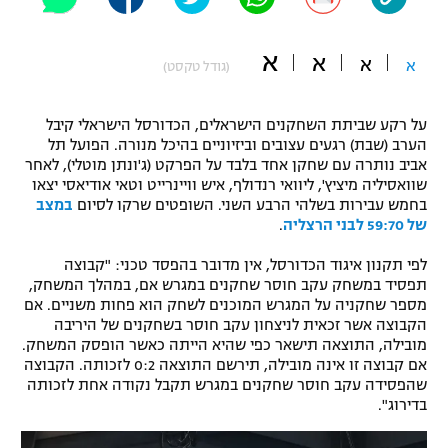
"מחצית בשכונה" – פודקאסט
אופניים
א
א
א
א
(גודל טקסט)
ספורט מוטורי
משתתפים וזוכים בפרסים
על רקע שביתת השחקנים הישראלים, הכדורסל הישראלי קיבל
כדורמים
הערב (שבת) רגעים עצובים וביזיוניים בהיכל מנורה. הפועל תל
תקנון משתתפים וזוכים בפרסים
טניס
אביב נותרה עם שחקן אחד בלבד על הפרקט (ג'ונתן מוטלי), לאחר
פוטבול אמריקאי NFL
שוואסיליה מיציץ', ליוואי רנדולף, איש וויינרייט וטאי אודיאסי יצאו
תקנון עבור פעילות אלקטרה
בחמש עבירות בשלהי הרבע השני. השופטים שרקו לסיום
במצב
של 59:70 לבני הרצליה
.
גיימינג E-Sports
בייסבול MLB
תקנון עבור פעילות ספורט 1 – "מרלן"
לפי תקנון איגוד הכדורסל, אין מדובר בהפסד טכני: "קבוצה
ספורט אתגרי ואקסטרים
תפסיד במשחק עקב חוסר שחקנים במגרש אם, במהלך המשחק,
תנאי שימוש
מספר שחקניה על המגרש המוכנים לשחק הוא פחות משניים. אם
הקבוצה אשר זכאית לניצחון עקב חוסר בשחקנים של היריבה
אומנויות לחימה
מובילה, התוצאה תישאר כפי שהיא הייתה כאשר הופסק המשחק.
מדיניות פרטיות
אם קבוצה זו אינה מובילה, תירשם התוצאה 0:2 לזכותה. הקבוצה
גיימינג E-Sports
שהפסידה עקב חוסר שחקנים במגרש תקבל נקודה אחת לזכותה
בדירוג".
תקנון פעילות ספורט 1