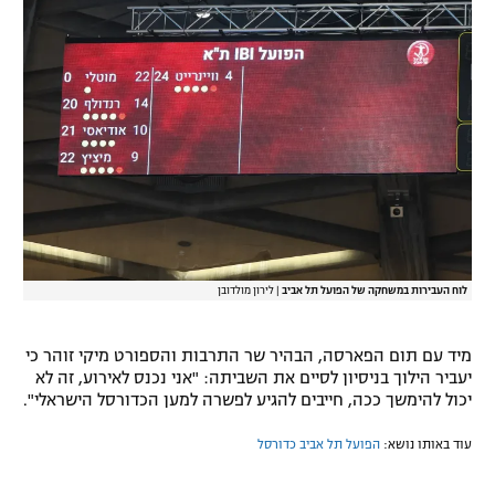
רשיון להקרנה פומבית לבית עסק
הצטרפות לחבילת הערוצים
לוח דרושים – ג'ובנט
תגיות
המגזין
לוח העבירות במשחקה של הפועל תל אביב
|
לירון מולדובן
מיד עם תום הפארסה, הבהיר שר התרבות והספורט מיקי זוהר כי
יעביר הילוך בניסיון לסיים את השביתה: "אני נכנס לאירוע, זה לא
יכול להימשך ככה, חייבים להגיע לפשרה למען הכדורסל הישראלי".
עוד באותו נושא:
הפועל תל אביב כדורסל