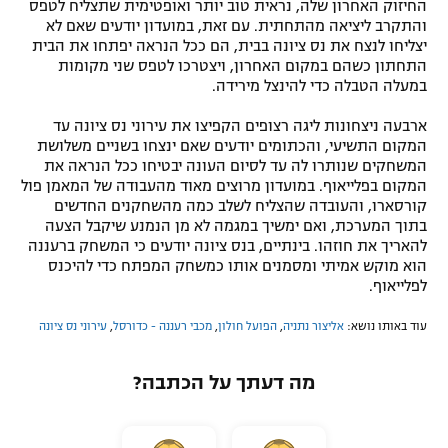
החיזוק האחרון שלה, נראית טוב יותר ואופטימית שתצליח לטפס
והתקרב ליציאה מהתחתית. עם זאת, במועדון יודעים שאם לא
יצליחו לנצח את נס ציונה בבית, הם ככל הנראה יפתחו את הבית
התחתון כשהם במקום האחרון, ויצטרכו לטפס שני מקומות
במעלה הטבלה כדי להינצל מירידה.
ארבעה ניצחונות ליגה רצופים הקפיצו את עירוני נס ציונה עד
המקום התשיעי, והכתומים יודעים שאם ינצחו בשניים משלושת
המשחקים שנותרו לה עד לסיום העונה יבטיחו ככל הנראה את
המקום בפלייאוף. במועדון מרוצים מאוד מהעבודה של המאמן פול
קורסארו, והעובדה שהצליח לשלב כמה מהשחקנים החדשים
בתוך המערכת, ואם ימשיך במגמה לא מן הנמנע שיקבל הצעה
להאריך את חוזהו. בינתיים, בנס ציונה יודעים כי המשחק ברעננה
הוא מוקש אמיתי ומסמנים אותו כמשחק המפתח כדי להיכנס
לפלייאוף.
עוד באותו נושא:
אליצור נתניה
,
הפועל חולון
,
מכבי רעננה - כדורסל
,
עירוני נס ציונה
מה דעתך על הכתבה?