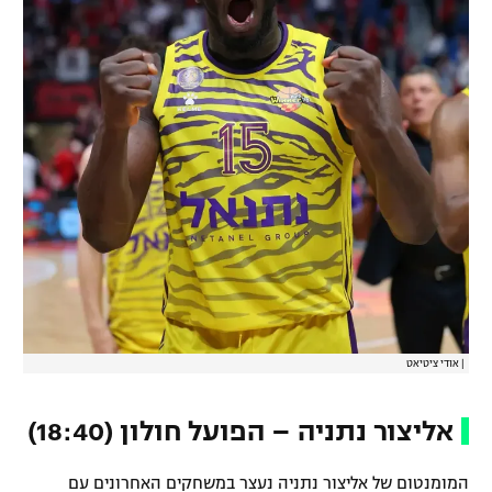
רשיון להקרנה פומבית לבית עסק
הצטרפות לחבילת הערוצים
לוח דרושים – ג'ובנט
תגיות
המגזין
|
אודי ציטיאט
אליצור נתניה – הפועל חולון (18:40)
המומנטום של אליצור נתניה נעצר במשחקים האחרונים עם