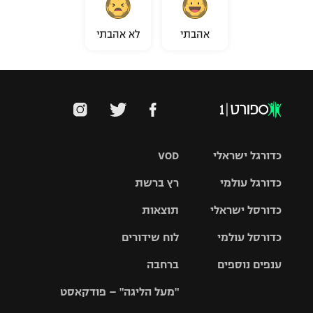
אהבתי
לא אהבתי
כדורגל ישראלי
VOD
כדורגל עולמי
רץ ברשת
ליגת העל
כדורסל ישראלי
תוצאות
ליגת
ליגה לאומית
האלופות
כדורסל עולמי
לוח שידורים
ליגת ווינר
סל
גביע הטוטו
ענפים נוספים
ברחבה
ליגה
NBA
אירופית
"מעל הליגה" – פודקאסט
ליגה לאומית
ליגיונרים
טניס
יורוליג
ליגה אנגלית