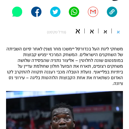
"מחצית בשכונה" – פודקאסט
אופניים
ספורט מוטורי
משתתפים וזוכים בפרסים
א
א
א
א
(גודל טקסט)
כדורמים
תקנון משתתפים וזוכים בפרסים
טניס
משחקי ליגת העל בכדורסל יימשכו מחר (שני) לאחר סיום השביתה
פוטבול אמריקאי NFL
של השחקנים הישראלים. המשחק המרכזי יפגיש קבוצות
תקנון עבור פעילות אלקטרה
במומנטום שונה לחלוטין – אליצור נתניה שהפסידה שלושה
גיימינג E-Sports
משחקים רצופים, תארח את הפועל חולון שחולמת עדיין על
בייסבול MLB
תקנון עבור פעילות ספורט 1 – "מרלן"
ביתיות בפלייאוף. נועלת הטבלה מכבי רעננה תקווה להתקרב לקו
האדום כשתארח את אחת הקבוצות הלוהטות בליגה – עירוני נס
ספורט אתגרי ואקסטרים
ציונה.
תנאי שימוש
אומנויות לחימה
מדיניות פרטיות
גיימינג E-Sports
תקנון פעילות ספורט 1