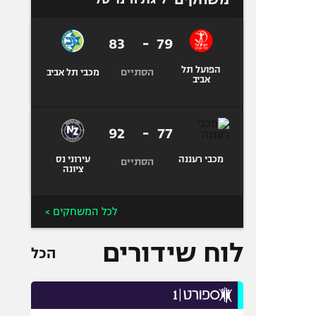
83
-
79
הפועל תל
הסתיים
מכבי תל אביב
אביב
92
-
77
מכבי רעננה
עירוני נס
הסתיים
ציונה
לכל המשחקים >
לוח שידורים
הכל