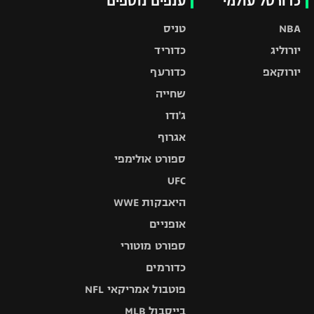
כדורסל עולמי
ענפים נוספים
NBA
טניס
יורוליג
כדוריד
יורוקאפ
כדורעף
שחייה
ג'ודו
אגרוף
ספורט אולימפי
UFC
היאבקות WWE
אופניים
ספורט מוטורי
כדורמים
פוטבול אמריקאי NFL
בייסבול MLB