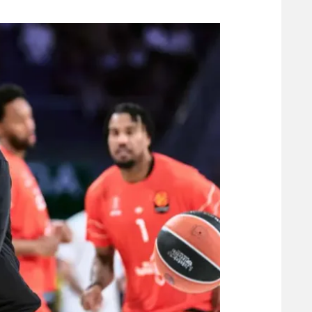
משתתפים וזוכים בפרסים
מכבי ת
הפועל 
תקנון משתתפים וזוכים בפרסים
הפועל 
תקנון עבור פעילות אלקטרה
הפועל 
תקנון עבור פעילות ספורט 1 – "מרלן"
מכבי נ
טניס
בני יהו
גיימינג E-Sports
תנאי שימוש
מדיניות פרטיות
תקנון פעילות ספורט 1
רשיון להקרנה פומבית לבית עסק
הצטרפות לחבילת הערוצים
לוח דרושים – ג'ובנט
תגיות