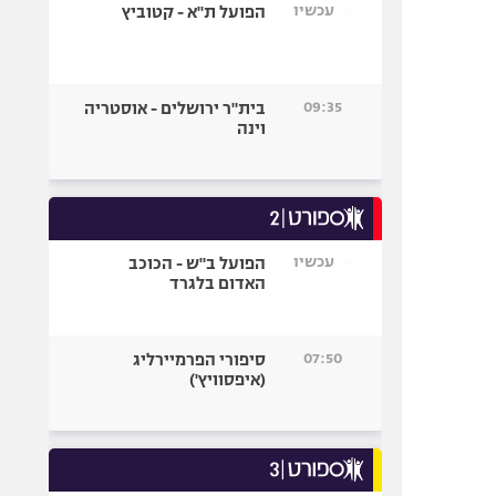
עכשיו
הפועל ת"א - קטוביץ
09:35
בית"ר ירושלים - אוסטריה
וינה
עכשיו
הפועל ב"ש - הכוכב
האדום בלגרד
07:50
סיפורי הפרמיירליג
(איפסוויץ')