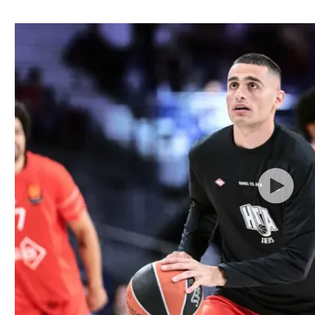
ל אביב
ליגה טורקית
תל אביב
ליגה סינית
חיפה
ליגה ברזילאית
באר שבע
ליגות נוספות
תניה
דה