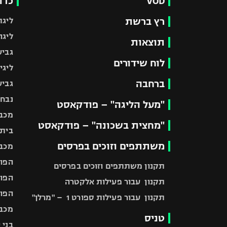
VOD
כדו
רץ ברשת
ליגת
ליגה
תוצאות
גביע
לוח שידורים
ליגי
ברחבה
גביע
נבחר
"מעל הליגה" – פודקאסט
מכבי
"מחצית בשכונה" – פודקאסט
בית"
משתתפים וזוכים בפרסים
מכבי
הפוע
תקנון משתתפים וזוכים בפרסים
הפוע
תקנון עבור פעילות אלקטרה
הפוע
תקנון עבור פעילות ספורט 1 – "מרלן"
מכבי
טניס
בני 