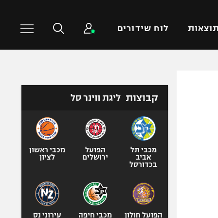
וצאות
לוח שידורים
כדורסל עולמי
ענפים נוספים
קבוצות
ליגת ווינר סל
NBA
טניס
יורוליג
כדוריד
יורוקאפ
כדורעף
שחייה
מכבי תל
הפועל
מכבי ראשון
אביב
ירושלים
לציון
ג'ודו
בכדורסל
אגרוף
ספורט אולימפי
UFC
הפועל חולון
מכבי חיפה
עירוני נס