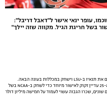
מו, עופר ינאי אישר ל"דאבל דריבל":
שור בשל חריגת הגיל. מקווה שזה יילך"
בסרביה מדווחים היום (שני) שים מדר סיכם את תנאיו ב-LSU וישחק במכללות בעונה הבאה.
הישראלי שחגג לאחרונה את יום הולדתו ה-25 עדיין זקוק לאישור מיוחד כדי לשחק ב-NCAA בשל
ים שונים, שכרו הגבוה עשוי לעמוד על חמישה מיליון דולר