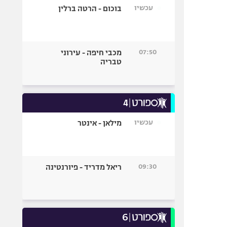
עכשיו
בוכום - הרטה ברלין
07:50
מכבי חיפה - עירוני
טבריה
עכשיו
מילאן - אינטר
09:30
ריאל מדריד - פיורנטינה