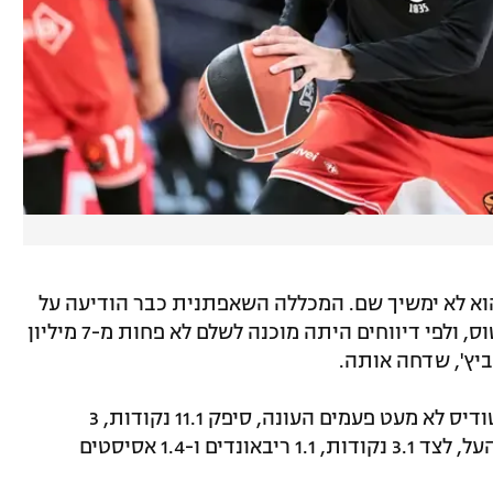
ב-LSU רון ציפר, אך הוא לא ימשיך שם. המכללה השאפתנית כבר הודיעה על
צירופו של שחקן מכבי תל אביב מרסיו סנטוס, ולפי דיווחים היתה מוכנה לשלם לא פחות מ-7 מיליון
ביץ', שדחה אותה.
מדר, שנמחק מהרוטציה של דימיטריס איטודיס לא מעט פעמים העונה, סיפק 11.1 נקודות, 3
ריבאונדים ו-3.9 אסיסטים למשחק בליגת העל, לצד 3.1 נקודות, 1.1 ריבאונדים ו-1.4 אסיסטים