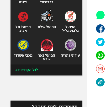
היאבקות WWE
בכדורסל
ציונה
אופניים
ספורט מוטורי
כדורמים
הפועל
הפועל אילת
הפועל תל
פוטבול אמריקאי NFL
גלבוע גליל
אביב
בייסבול MLB
ספורט אתגרי
ואקסטרים
עירוני נהריה
הפועל באר
מכבי אשדוד
אומנויות לחימה
שבע
גיימינג E-Sports
לכל הקבוצות >
משחקים
ליגת ווינר סל