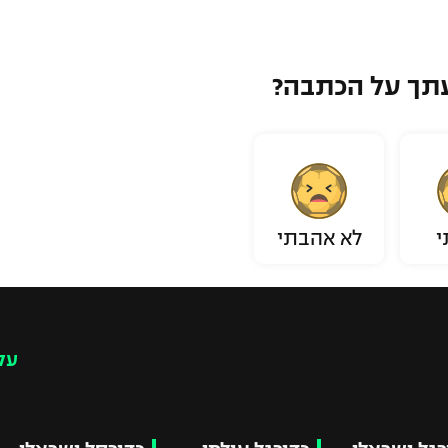
תך על הכתבה?
י
לא אהבתי
עק