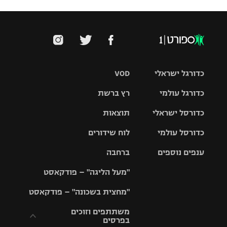
כדורגל ישראלי
VOD
כדורגל עולמי
רץ ברשת
ליגת העל
כדורסל ישראלי
תוצאות
ליגת
ליגה לאומית
האלופות
כדורסל עולמי
לוח שידורים
ליגת ווינר
סל
גביע הטוטו
ענפים נוספים
ברחבה
ליגה
NBA
אירופית
"מעל הליגה" – פודקאסט
ליגה לאומית
ליגיונרים
טניס
יורוליג
ליגה אנגלית
"מחצית בשכונה" – פודקאסט
כדורסל נשים
גביע המדינה
כדוריד
יורוקאפ
ליגה גרמנית
משתתפים וזוכים
בפרסים
מכבי תל
נבחרת