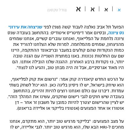
א
"מחצית בשכונה" – פודקאסט
א
א
א
(גודל טקסט)
אופניים
ספורט מוטורי
משתתפים וזוכים בפרסים
הפועל תל אביב נאלצה לעבוד קשה (שני) לפני
שניצחה את עירוני
נס ציונה
, ובסיום אמר דימיטריס איטודיס: בהתחשב בעובדה שנס
ציונה נלחמת על הפלייאוף, ואנחנו עוברים קשיים, אנחנו שמחים
כדורמים
תקנון משתתפים וזוכים בפרסים
מהניצחון, שמחים מהמלחמה. למרות שלא הצלחנו להוריד את
טניס
כמות הנקודות שהם קולעים במעבר ובריבאונד ההתקפה, היינו
פוטבול אמריקאי NFL
שם עם החלטות נכונות. באנו במחצית השנייה עם הגנה טובה
תקנון עבור פעילות אלקטרה
יותר, 13 נקודות ברבע האחרון. ההגנה שלנו הובילה אותנו. הם
גיימינג E-Sports
בייסבול MLB
היו מאוד אגרסיביים, אבל זה היה מבחן טוב, והגיע לנו לנצח".
תקנון עבור פעילות ספורט 1 – "מרלן"
על הרכש החדש קיאנדרה קוק אמר: "נרשום את קוק לפלייאוף,
ספורט אתגרי ואקסטרים
הוא שיחק בישראל, יש לו ניסיון בליגה כאן. הוא יכול לשחק בשתי
תנאי שימוש
עמדות. דיברנו עם כולם ואנחנו רוצים להיות זהירים, בהתחשב
אומנויות לחימה
בעובדה שיש חוקים לגבי רישום שחקנים, עשינו את המהלך הזה".
יש לציין שהרישום יצטרך להיות כמובן על חשבון זר אחר – דן
מדיניות פרטיות
אוטורו או אחד הפצועים (אנטוניו בלייקני או אלייז'ה בריאנט).
גיימינג E-Sports
על מצב הפצועים: "בלייקני מרגיש טוב יותר, הוא מתקדם, אנחנו
תקנון פעילות ספורט 1
מחכים ל-MRI הבא שלו, הוא מרגיש טוב יותר. לגבי אלייז'ה, יש לו