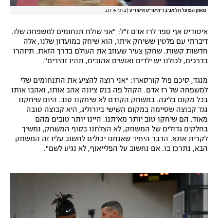
מאמן הפועל תל אביב דימיטריס איטודיס
|
ברני ארדוב
איטודיס אף ספד לרז אדם ז"ל: "אני שולח תנחומים למשפחה שלו.
דיברתי עם פלטין ששיחק איתו, הוא שיחק במועדון שלנו, אלה
חדשות קשות. שחקן צעיר שעוזב את העולם בדרך הזאת. תיזהרו
בדרכים, לכולנו יש ילדים ואנשים אהובים, תהיו זהירים".
מנגד, סיכם פול קורסארו: "אני רוצה להציע את התנחומים שלי
למשפחה של רז אדם. הקהל פה בנס ציונה אהב אותו, ואהבו אותו
בכל מקום בליגה. במשחק הקודם לא שיחקנו טוב. היום שיחקנו
נגד קבוצה שסיימה במקום השישי ביורוליג, היא קבוצה טובה
מאוד. הם שיחקו טוב יותר מאיתנו. היינו יותר טובים מהם
בחלקים גדולים של המשחק, לא הצלחנו בסוף המשחק, נמשיך
לקרית אתא. הדבר היחיד שאנחנו יכולים לחשוב עליו זה המשחק
הבא, נתרכז בו. אם נחשוב על הפלייאוף, לא נגיע לשם".