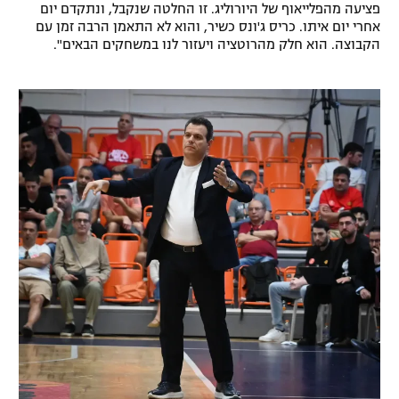
פציעה מהפלייאוף של היורוליג. זו החלטה שנקבל, ונתקדם יום
רשיון להקרנה פומבית לבית עסק
אחרי יום איתו. כריס ג'ונס כשיר, והוא לא התאמן הרבה זמן עם
הקבוצה. הוא חלק מהרוטציה ויעזור לנו במשחקים הבאים".
הצטרפות לחבילת הערוצים
לוח דרושים – ג'ובנט
תגיות
המגזין