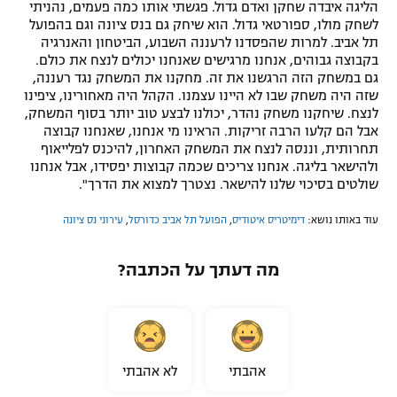
הליגה איבדה שחקן ואדם גדול. פגשתי אותו כמה פעמים, נהניתי
לשחק מולו, ספורטאי גדול. הוא שיחק גם בנס ציונה וגם בהפועל
תל אביב. למרות שהפסדנו לרעננה השבוע, הביטחון והאנרגיה
בקבוצה גבוהים, אנחנו מרגישים שאנחנו יכולים לנצח את כולם.
גם במשחק הזה הרגשנו את זה. מחקנו את המשחק נגד רעננה,
שזה היה משחק שבו לא היינו עצמנו. הקהל היה מאחורינו, ציפינו
לנצח. שיחקנו משחק נהדר, יכולנו לבצע טוב יותר בסוף המשחק,
אבל הם קלעו הרבה זריקות. הראינו מי אנחנו, שאנחנו קבוצה
תחרותית, וננסה לנצח את המשחק האחרון, להיכנס לפלייאוף
ולהישאר בליגה. אנחנו צריכים שכמה קבוצות יפסידו, אבל אנחנו
שולטים בסיכוי שלנו להישאר. נצטרך למצוא את הדרך".
עוד באותו נושא:
דימיטריס איטודיס
,
הפועל תל אביב כדורסל
,
עירוני נס ציונה
מה דעתך על הכתבה?
אהבתי
לא אהבתי