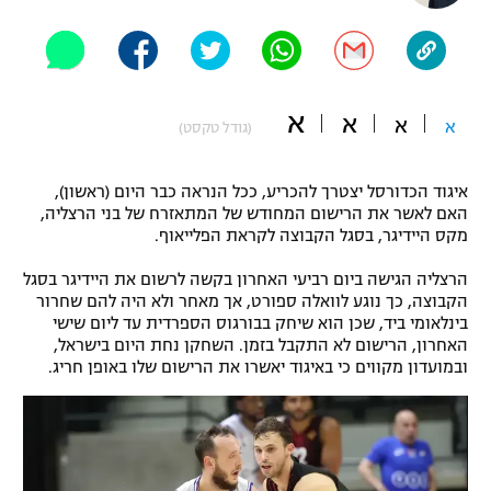
"מחצית בשכונה" – פודקאסט
אופניים
ספורט מוטורי
משתתפים וזוכים בפרסים
א
א
א
א
(גודל טקסט)
כדורמים
תקנון משתתפים וזוכים בפרסים
טניס
איגוד הכדורסל יצטרך להכריע, ככל הנראה כבר היום (ראשון),
פוטבול אמריקאי NFL
האם לאשר את הרישום המחודש של המתאזרח של בני הרצליה,
תקנון עבור פעילות אלקטרה
מקס היידיגר, בסגל הקבוצה לקראת הפלייאוף.
גיימינג E-Sports
בייסבול MLB
תקנון עבור פעילות ספורט 1 – "מרלן"
הרצליה הגישה ביום רביעי האחרון בקשה לרשום את היידיגר בסגל
הקבוצה, כך נוגע לוואלה ספורט, אך מאחר ולא היה להם שחרור
ספורט אתגרי ואקסטרים
בינלאומי ביד, שכן הוא שיחק בבורגוס הספרדית עד ליום שישי
תנאי שימוש
האחרון, הרישום לא התקבל בזמן. השחקן נחת היום בישראל,
אומנויות לחימה
ובמועדון מקווים כי באיגוד יאשרו את הרישום שלו באופן חריג.
מדיניות פרטיות
גיימינג E-Sports
תקנון פעילות ספורט 1