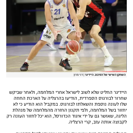
רשיון להקרנה פומבית לבית עסק
הצטרפות לחבילת הערוצים
לוח דרושים – ג'ובנט
תגיות
המגזין
השחקן השישי של הסיבוב. היידיגר
|
דני מרון
היידיגר החליט שלא לשוב לישראל אחרי המלחמה, ולאחר שביקש
שחרור לבורגוס הספרדית, הודיעו בהרצליה על הארכת החוזה
שלו לעונה נוספת והשאלתו לבורגוס. במקביל הוא הודיע כי לא
יחזור בשל המלחמה, ולפי תקנון החזרה מהמלחמה של מנהלת
הליגה, שאושר גם על ידי איגוד הכדורסל, הוא יכל לחזור העונה רק
לקבוצה אותה עזב, קרי הרצליה.