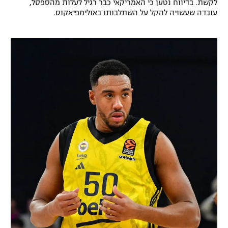
לקשת. בדיווח נטען כי האמריקאי כבר רגיל לעלות מהספסל,
רשיון להקרנה פומבית לבית עסק
עובדה שעשויה להקל על השתלבותו באולימפיאקוס.
הצטרפות לחבילת הערוצים
לוח דרושים – ג'ובנט
תגיות
המגזין