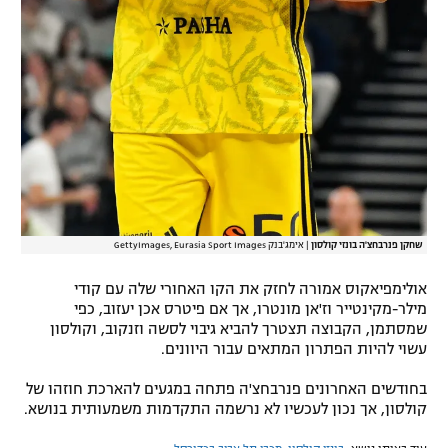
שחקן פנרבחצ'ה בונזי קולסון
|
אימג'בנק GettyImages, Eurasia Sport Images
אולימפיאקוס אמורה לחזק את הקו האחורי שלה עם קודי
מילר-מקינטייר וז'אן מונטרו, אך אם פיטרס אכן יעזוב, כפי
שמסתמן, הקבוצה תצטרך להביא גיבוי לסשה וזנקוב, וקולסון
עשוי להיות הפתרון המתאים עבור היוונים.
בחודשים האחרונים פנרבחצ'ה פתחה במגעים להארכת חוזהו של
קולסון, אך נכון לעכשיו לא נרשמה התקדמות משמעותית בנושא.