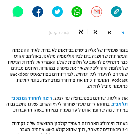
"מחצית בשכונה" – פודקאסט
אופניים
ספורט מוטורי
משתתפים וזוכים בפרסים
א
א
א
א
(גודל טקסט)
כדורמים
תקנון משתתפים וזוכים בפרסים
טניס
בזמן שעתידו של אלק פיטרס בפיראוס לא ברור, לאור ההסכמה
פוטבול אמריקאי NFL
העקרונית שהושגה בינו לבין אולימפיה מילאנו, באולימפיאקוס
תקנון עבור פעילות אלקטרה
כבר מתחילים לחשוב על חלופות לקלע האמריקאי. למרות הניסיון
של אלופת היורוליג להשאיר את פיטרס במועדון, היוונים מבינים
גיימינג E-Sports
בייסבול MLB
שעליהם להיערך לכל תרחיש. לפי דיווחים בפודקאסט Backdoor
תקנון עבור פעילות ספורט 1 – "מרלן"
Podcast, המועדון סימן את פורוורד פנרבחצ'ה, בונזי קולסון,
ספורט אתגרי ואקסטרים
כמועמד מוביל לחיזוק.
תנאי שימוש
את קולסון, שחתם בפנרבחצ'ה עד 2027,
רוצה להחזיר גם מכבי
אומנויות לחימה
תל אביב
. בחוזהו קיים סעיף שחרור לקיץ הקרוב שאינו נחשב גבוה
מדיניות פרטיות
במיוחד, מה שהופך אותו ליעד מעניין במיוחד בשוק ההעברות.
גיימינג E-Sports
בעונת היורוליג האחרונה העמיד קולסון ממוצעים של 7 נקודות
תקנון פעילות ספורט 1
ו-3 ריבאונדים למשחק, תוך שהוא קולע ב-48 אחוזים מעבר