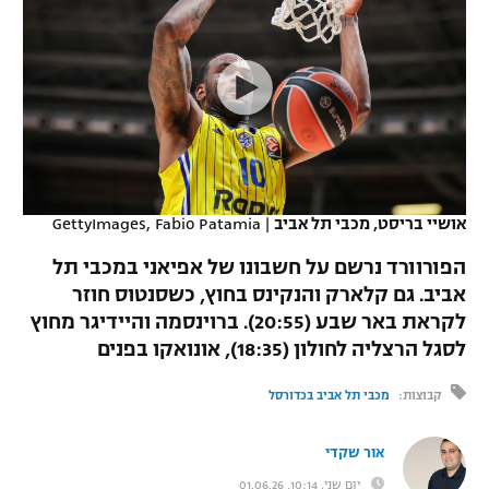
כדורסל נשים
נבחרת ישראל
יורוליג
ליגה ספרדית
טניס
VOD
מכבי תל אביב
מכבי חיפה
יורוקאפ
ליגה איטלקית
כדוריד
הפועל חולון
בית"ר ירושלים
רץ ברשת
ליגה צרפתית
כדורעף
הפועל ירושלים
מכבי תל אביב
ליגה הולנדית
שחייה
תוצאות
אושיי בריסט, מכבי תל אביב
|
GettyImages, Fabio Patamia
דני אבדיה
הפועל תל אביב
ליגה טורקית
הפורוורד נרשם על חשבונו של אפיאני במכבי תל
ג'ודו
הפועל חיפה
אביב. גם קלארק והנקינס בחוץ, כשסנטוס חוזר
לוח שידורים
ליגה סינית
לקראת באר שבע (20:55). ברוינסמה והיידיגר מחוץ
אגרוף
הפועל באר שבע
לסגל הרצליה לחולון (18:35), אונואקו בפנים
ליגה ברזילאית
ברחבה
ספורט אולימפי
מכבי נתניה
קבוצות:
מכבי תל אביב בכדורסל
ליגות נוספות
UFC
"מעל הליגה" – פודקאסט
בני יהודה
אור שקדי
היאבקות WWE
יום שני, 10:14, 01.06.26