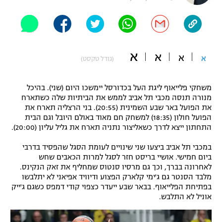
"מחצית בשכונה" – פודקאסט
אופניים
ספורט מוטורי
משתתפים וזוכים בפרסים
א
א
א
א
(גודל טקסט)
כדורמים
תקנון משתתפים וזוכים בפרסים
טניס
משחקי פלייאוף ליגת העל בכדורסל יימשכו היום (שני). בהיכל
פוטבול אמריקאי NFL
מנורה תנסה מכבי תל אביב לממש את הביתיות שלה כשתארח
תקנון עבור פעילות אלקטרה
את הפועל באר שבע השמינית (20:55). בני הרצליה תארח את
גיימינג E-Sports
בייסבול MLB
הפועל חולון (18:35) למשחק חם מאוד באולם היובל וגם הבית
תקנון עבור פעילות ספורט 1 – "מרלן"
התחתון ייצא לדרך כשאליצור נתניה תארח את גליל עליון (20:00).
ספורט אתגרי ואקסטרים
תנאי שימוש
במכבי תל אביב ביצעו שני שינויים לעומת הסגל שהפסיד בדרבי
ביום חמישי. אושיי בריסט חזר לסגל למרות הכאבים שחש
אומנויות לחימה
לאחרונה בברך, וכך גם מרסיו סנטוס שמחליף את זאק הנקינס.
מלבד הסנטר גם ג'ימי קלארק הפצוע ודיוויד אפיאני לא יתלבשו
מדיניות פרטיות
גיימינג E-Sports
בפתיחת הפלייאוף. בבאר שבע ייעדר כצפוי קודי דמפס כשגם ג'ייק
אוניל לא התלבש.
תקנון פעילות ספורט 1