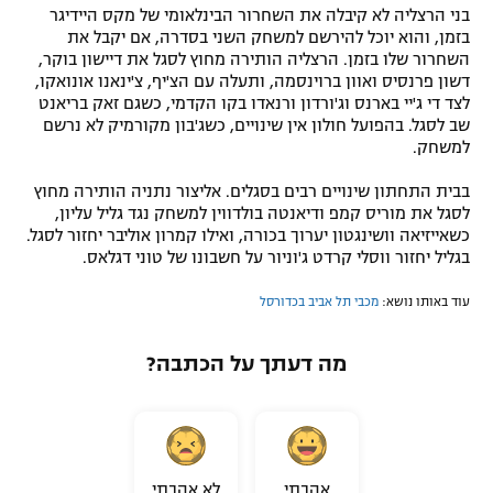
בני הרצליה לא קיבלה את השחרור הבינלאומי של מקס היידיגר
בזמן, והוא יוכל להירשם למשחק השני בסדרה, אם יקבל את
השחרור שלו בזמן. הרצליה הותירה מחוץ לסגל את דיישון בוקר,
דשון פרנסיס ואוון ברוינסמה, ותעלה עם הצ'יף, צ'ינאנו אונואקו,
לצד די ג'יי בארנס וג'ורדון ורנאדו בקו הקדמי, כשגם זאק בריאנט
שב לסגל. בהפועל חולון אין שינויים, כשג'בון מקורמיק לא נרשם
למשחק.
בבית התחתון שינויים רבים בסגלים. אליצור נתניה הותירה מחוץ
לסגל את מוריס קמפ ודיאנטה בולדווין למשחק נגד גליל עליון,
כשאייזיאה וושינגטון יערוך בכורה, ואילו קמרון אוליבר יחזור לסגל.
בגליל יחזור ווסלי קרדט ג'וניור על חשבונו של טוני דגלאס.
עוד באותו נושא:
מכבי תל אביב בכדורסל
מה דעתך על הכתבה?
אהבתי
לא אהבתי