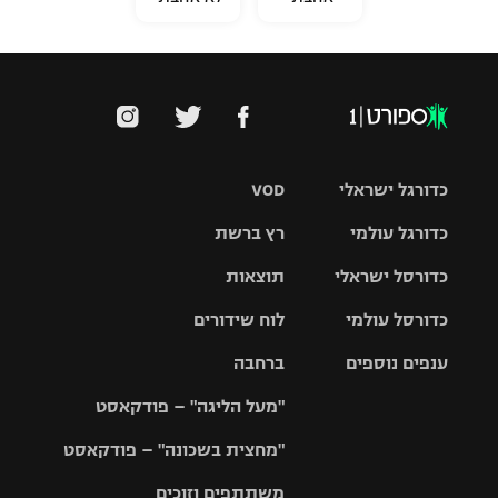
כדורגל ישראלי
VOD
כדורגל עולמי
רץ ברשת
ליגת העל
כדורסל ישראלי
תוצאות
ליגת
ליגה לאומית
האלופות
כדורסל עולמי
לוח שידורים
ליגת ווינר
סל
גביע הטוטו
ענפים נוספים
ברחבה
ליגה
NBA
אירופית
"מעל הליגה" – פודקאסט
ליגה לאומית
ליגיונרים
טניס
יורוליג
ליגה אנגלית
"מחצית בשכונה" – פודקאסט
כדורסל נשים
גביע המדינה
כדוריד
יורוקאפ
ליגה גרמנית
משתתפים וזוכים