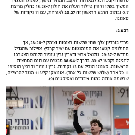
שלשה וקבע 8:11 למארחת. הקצב המהיר נמשך, סאנוגו המצוין
המשיך בשלו וקווין טיילור העלה את חולון ל-15:23 כחלק מריצת
0:7 ובתום הרבע הראשון זה
20:27
לאורחת, עם 11 נקודות של
סאנוגו.
רבע 2:
פרדי בורדיון צלף שתי שלשות רצופות וצימק ל-28:26, אך
החולונים קטעו את המומנטום עם יאיר קרביץ וטיילור שהגדיל
מחדש ל-29:37. נתנאל ארצי ודארין גרין ג'וניור הלוהט הצטרפו
לחגיגה וקבעו 33:47, בדרך ל-
38:54
מבטיח עם תום המחצית
הראשונה. סאנוגו הוביל עם 13 נקודות, גרין ג'וניור וקרביץ הוסיפו
11 כל אחד (שלוש שלשות כל אחד). אונואקו קלע 11 מנגד להרצליה,
שרשמה אותה כמות איבודים ואסיסטים (9).