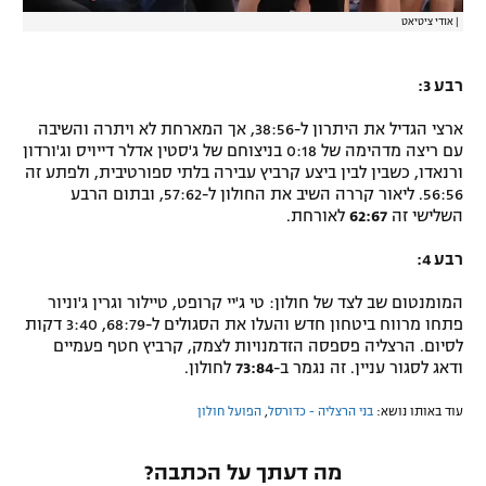
|
אודי ציטיאט
רבע 3:
ארצי הגדיל את היתרון ל-38:56, אך המארחת לא ויתרה והשיבה
עם ריצה מדהימה של 0:18 בניצוחם של ג'סטין אדלר דייויס וג'ורדון
ורנאדו, כשבין לבין ביצע קרביץ עבירה בלתי ספורטיבית, ולפתע זה
56:56. ליאור קררה השיב את החולון ל-57:62, ובתום הרבע
השלישי זה
62:67
לאורחת.
רבע 4:
המומנטום שב לצד של חולון: טי ג'יי קרופט, טיילור וגרין ג'וניור
פתחו מרווח ביטחון חדש והעלו את הסגולים ל-68:79, 3:40 דקות
לסיום. הרצליה פספסה הזדמנויות לצמק, קרביץ חטף פעמיים
ודאג לסגור עניין. זה נגמר ב-
73:84
לחולון.
עוד באותו נושא:
בני הרצליה - כדורסל
,
הפועל חולון
מה דעתך על הכתבה?