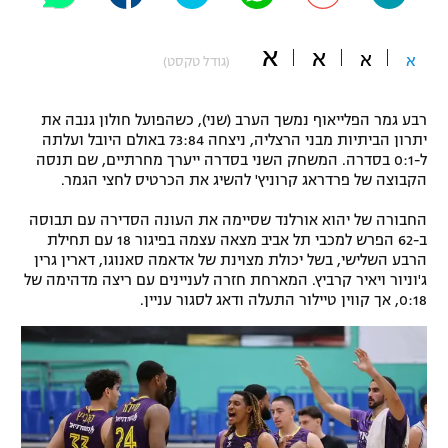
"מחצית בשכונה" – פודקאסט
אופניים
א
א
א
א
(גודל טקסט)
ספורט מוטורי
משתתפים וזוכים בפרסים
רבע גמר הפלייאוף נמשך הערב (שני), כשהפועל חולון גנבה את
כדורמים
יתרון הביתיות מבני הרצליה, ניצחה 73:84 באולם היובל ועלתה
תקנון משתתפים וזוכים בפרסים
ל-0:1 בסדרה. המשחק השני בסדרה ייערך מחרתיים, שם תנסה
טניס
הקבוצה של פרדראג קרוניץ' להשיג את הכרטיס לחצי הגמר.
פוטבול אמריקאי NFL
תקנון עבור פעילות אלקטרה
החבורה של יהוא אורלנד שסיימה את העונה הסדירה עם תבוסה
גיימינג E-Sports
בייסבול MLB
ב-62 הפרש למכבי תל אביב מצאה עצמה בפיגור 18 עם תחילת
תקנון עבור פעילות ספורט 1 – "מרלן"
הרבע השלישי, בשל יכולת מצוינת של אדאמה סאנוגו, דארין גרין
ג'וניור ויאיר קרביץ. המארחת חזרה לעניינים עם ריצה מדהימה של
ספורט אתגרי ואקסטרים
תנאי שימוש
0:18, אך קווין טיילור התעלה ודאג לסגור עניין.
אומנויות לחימה
מדיניות פרטיות
גיימינג E-Sports
תקנון פעילות ספורט 1