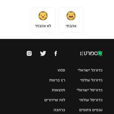
אהבתי
לא אהבתי
כדורגל ישראלי
VOD
כדורגל עולמי
רץ ברשת
ליגת העל
כדורסל ישראלי
תוצאות
ליגת
ליגה לאומית
האלופות
כדורסל עולמי
לוח שידורים
ליגת ווינר
סל
גביע הטוטו
ענפים נוספים
ברחבה
ליגה
NBA