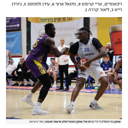
ריבאונדים, טריי קרופט 9, נתנאל ארצי 6, עידן זלמנסון 5, ג'ורדן
רייט 3, ליאור קררה 2.
שחקן בני הרצליה די ג'יי ברנס מול שחקן הפועל חולון אדאמה סאנוגו
|
אודי ציטיאט