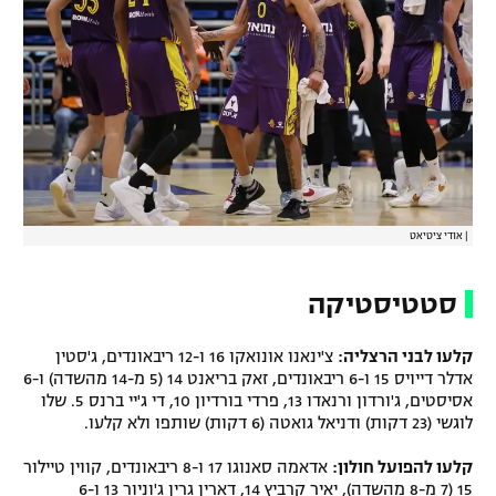
רשיון להקרנה פומבית לבית עסק
הצטרפות לחבילת הערוצים
לוח דרושים – ג'ובנט
תגיות
|
אודי ציטיאט
המגזין
סטטיסטיקה
קלעו לבני הרצליה:
צ'ינאנו אונואקו 16 ו-12 ריבאונדים, ג'סטין
אדלר דייויס 15 ו-6 ריבאונדים, זאק בריאנט 14 (5 מ-14 מהשדה) ו-6
אסיסטים, ג'ורדון ורנאדו 13, פרדי בורדיון 10, די ג'יי ברנס 5. שלו
לוגשי (23 דקות) ודניאל גואטה (6 דקות) שותפו ולא קלעו.
קלעו להפועל חולון:
אדאמה סאנוגו 17 ו-8 ריבאונדים, קווין טיילור
15 (7 מ-8 מהשדה), יאיר קרביץ 14, דארין גרין ג'וניור 13 ו-6