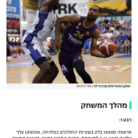
שחקן הפועל חולון קווין טיילור
|
אודי ציטיאט
מהלך המשחק
רבע 1:
אדאמה סאנוגו בלט בשורות החולונים בפתיחה, אונואקו צלף