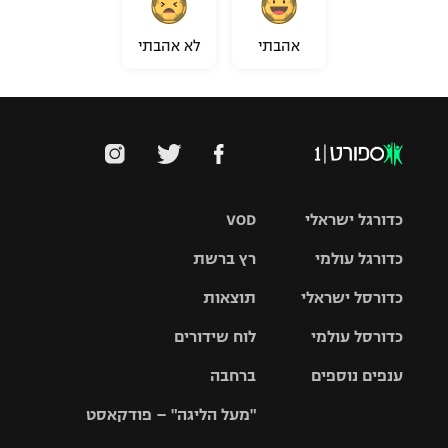
אהבתי
לא אהבתי
כדורגל ישראלי
VOD
כדורגל עולמי
רץ ברשת
ליגת העל
כדורסל ישראלי
תוצאות
ליגת
ליגה לאומית
האלופות
כדורסל עולמי
לוח שידורים
ליגת ווינר
סל
גביע הטוטו
ענפים נוספים
ברחבה
ליגה
NBA
אירופית
"מעל הליגה" – פודקאסט
ליגה לאומית
ליגיונרים
טניס
יורוליג
ליגה אנגלית