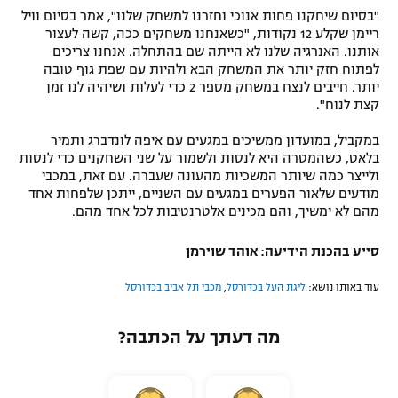
"בסיום שיחקנו פחות אנוכי וחזרנו למשחק שלנו", אמר בסיום וויל
ריימן שקלע 12 נקודות, "כשאנחנו משחקים ככה, קשה לעצור
אותנו. האנרגיה שלנו לא הייתה שם בהתחלה. אנחנו צריכים
לפתוח חזק יותר את המשחק הבא ולהיות עם שפת גוף טובה
יותר. חייבים לנצח במשחק מספר 2 כדי לעלות ושיהיה לנו זמן
קצת לנוח".
במקביל, במועדון ממשיכים במגעים עם איפה לונדברג ותמיר
בלאט, כשהמטרה היא לנסות ולשמור על שני השחקנים כדי לנסות
ולייצר כמה שיותר המשכיות מהעונה שעברה. עם זאת, במכבי
מודעים שלאור הפערים במגעים עם השניים, ייתכן שלפחות אחד
מהם לא ימשיך, והם מכינים אלטרנטיבות לכל אחד מהם.
סייע בהכנת הידיעה: אוהד שוירמן
עוד באותו נושא:
ליגת העל בכדורסל
,
מכבי תל אביב בכדורסל
מה דעתך על הכתבה?