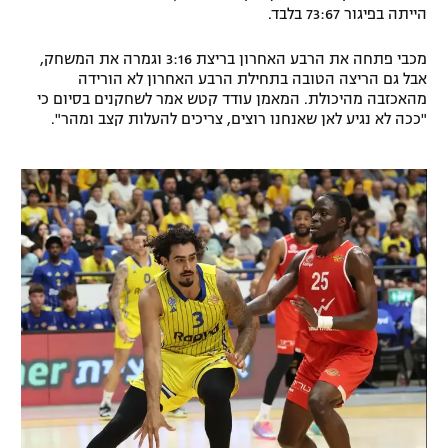
הייתה בפיגור 73:67 בלבד.
רשיון להקרנה פומבית לבית עסק
מכבי פתחה את הרבע האחרון בריצת 3:16 וגמרה את המשחק,
הצטרפות לחבילת הערוצים
אבל גם הריצה הטובה בתחילת הרבע האחרון לא הורידה
מהאכזבה מהיכולת. המאמן עודד קטש אמר לשחקנים בסיום כי
"ככה לא נגיע לאן שאנחנו רוצים, צריכים להעלות קצב ומהר".
לוח דרושים – ג'ובנט
תגיות
המגזין