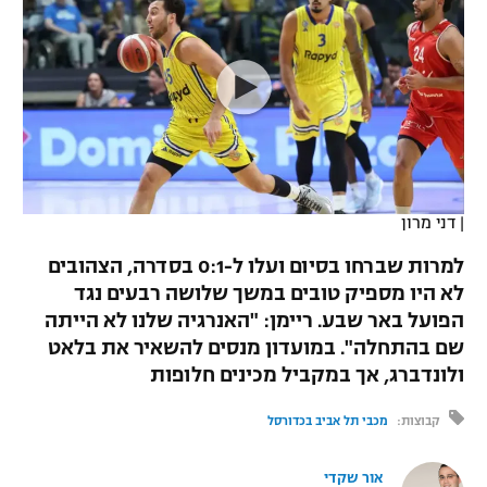
כדורסל נשים
נבחרת ישראל
יורוליג
ליגה ספרדית
טניס
VOD
מכבי תל אביב
מכבי חיפה
יורוקאפ
ליגה איטלקית
כדוריד
הפועל חולון
בית"ר ירושלים
רץ ברשת
ליגה צרפתית
כדורעף
הפועל ירושלים
מכבי תל אביב
ליגה הולנדית
שחייה
תוצאות
|
דני מרון
דני אבדיה
הפועל תל אביב
ליגה טורקית
למרות שברחו בסיום ועלו ל-0:1 בסדרה, הצהובים
ג'ודו
הפועל חיפה
לא היו מספיק טובים במשך שלושה רבעים נגד
לוח שידורים
ליגה סינית
הפועל באר שבע. ריימן: "האנרגיה שלנו לא הייתה
אגרוף
הפועל באר שבע
שם בהתחלה". במועדון מנסים להשאיר את בלאט
ליגה ברזילאית
ברחבה
ולונדברג, אך במקביל מכינים חלופות
ספורט אולימפי
מכבי נתניה
ליגות נוספות
קבוצות:
מכבי תל אביב בכדורסל
UFC
"מעל הליגה" – פודקאסט
בני יהודה
אור שקדי
היאבקות WWE