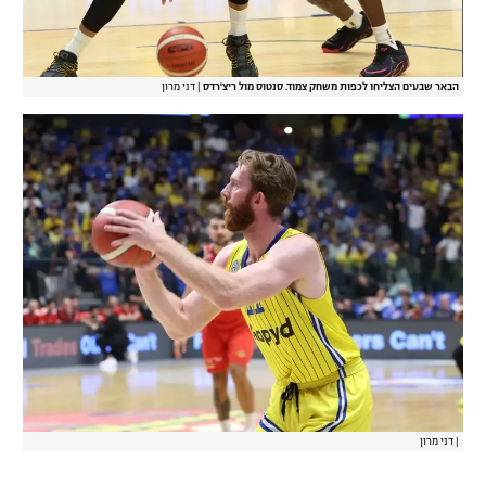
הבאר שבעים הצליחו לכפות משחק צמוד. סנטוס מול ריצ'רדס
|
דני מרון
|
דני מרון