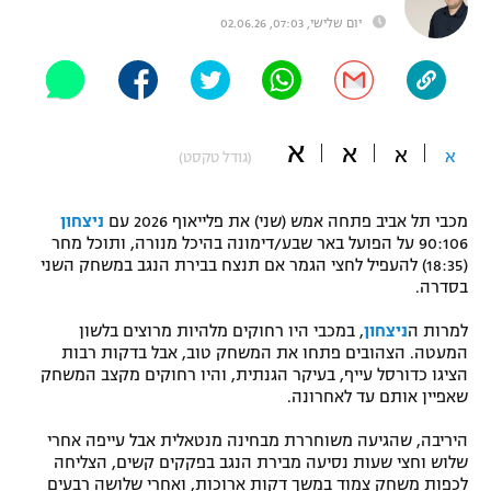
יום שלישי, 07:03, 02.06.26
"מחצית בשכונה" – פודקאסט
אופניים
ספורט מוטורי
משתתפים וזוכים בפרסים
א
א
כדורמים
א
א
(גודל טקסט)
תקנון משתתפים וזוכים בפרסים
טניס
פוטבול אמריקאי NFL
תקנון עבור פעילות אלקטרה
מכבי תל אביב פתחה אמש (שני) את פלייאוף 2026 עם
ניצחון
90:106 על הפועל באר שבע/דימונה בהיכל מנורה, ותוכל מחר
גיימינג E-Sports
בייסבול MLB
(18:35) להעפיל לחצי הגמר אם תנצח בבירת הנגב במשחק השני
תקנון עבור פעילות ספורט 1 – "מרלן"
בסדרה.
ספורט אתגרי ואקסטרים
תנאי שימוש
למרות ה
ניצחון
, במכבי היו רחוקים מלהיות מרוצים בלשון
המעטה. הצהובים פתחו את המשחק טוב, אבל בדקות רבות
אומנויות לחימה
הציגו כדורסל עייף, בעיקר הגנתית, והיו רחוקים מקצב המשחק
שאפיין אותם עד לאחרונה.
מדיניות פרטיות
גיימינג E-Sports
היריבה, שהגיעה משוחררת מבחינה מנטאלית אבל עייפה אחרי
שלוש וחצי שעות נסיעה מבירת הנגב בפקקים קשים, הצליחה
תקנון פעילות ספורט 1
לכפות משחק צמוד במשך דקות ארוכות, ואחרי שלושה רבעים