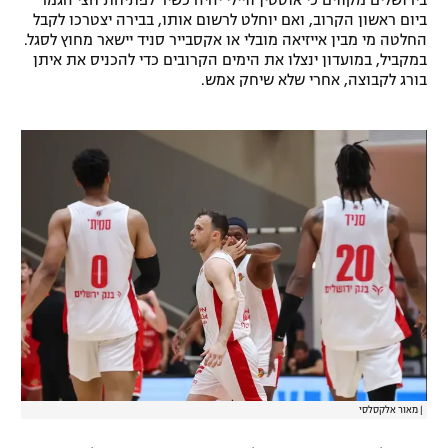
בירושלים מקווים כי אוסטין וויילי יהיה כשיר לפתיחת חצי הגמר
ביום ראשון הקרוב, ואם יוחלט לרשום אותו, בבירה יצטרכו לקבל
רשיון להקרנה פומבית לבית עסק
החלטה מי מבין אייזיאה מובלי או אקסבייר סניד יישאר מחוץ לסגל.
במקביל, במועדון ינצלו את הימים הקרובים כדי להכניס את איתן
הצטרפות לחבילת הערוצים
בורג לקבוצה, אחרי שלא שיחק אמש.
לוח דרושים – ג'ובנט
תגיות
המגזין
|
מאור אלקסלסי