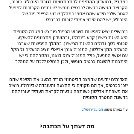
במקביל, במועדון ממתינים להתפתחויות בגזרת היורוליג. כזכור,
הקבוצה הגישה בקשה לכרטיס חופשי לשנתיים הקרובות למפעל
לאחר שלפי מידע שהם אספו במהלך שבוע הפיינל פור של
היורוליג, יש להם סיכוי אמיתי לזכות בכרטיס.
בירושלים יצאו לפגישות בשבוע הפיינל פור כשהמטרה הסופית
היא השגת רישיון קבע ביורוליג, ובמועדון מתכוונים להשקיע
סכומי כסף גדולים בהשגת הרישיון. במהלך הפגישות שערכו
הבעלים מתן אדלסון, המנכ"ל אורן אריאלי ונציג הבעלים גל מקל
עם אנשי המפעל, כולל המנכ"ל צ'וס בואנו, נמסר להם כי יש
היתכנות להשגת כרטיס חופשי, ולכן הוחלט ללכת על המהלך.
האדומים יודעים שהמצב הביטחוני מוריד במעט את הסיכוי שהם
יזכו בכרטיס, אך הם מקווים כי ההצעה והעובדה שביורוליג רואים
את משפחת אדלסון כשותפה טבעית לקראת העתיד יעזרו להם
בהשגת המטרה הסופית.
עוד באותו נושא:
הפועל ירושלים
מה דעתך על הכתבה?