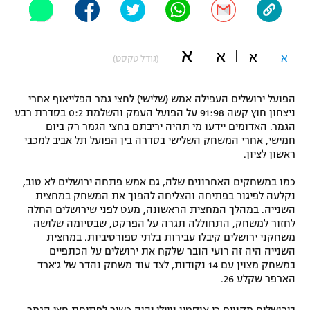
"מחצית בשכונה" – פודקאסט
אופניים
א
א
א
א
(גודל טקסט)
ספורט מוטורי
משתתפים וזוכים בפרסים
כדורמים
הפועל ירושלים העפילה אמש (שלישי) לחצי גמר הפלייאוף אחרי
תקנון משתתפים וזוכים בפרסים
טניס
ניצחון חוץ קשה 91:98 על הפועל העמק והשלמת 0:2 בסדרת רבע
הגמר. האדומים יידעו מי תהיה יריבתם בחצי הגמר רק ביום
פוטבול אמריקאי NFL
תקנון עבור פעילות אלקטרה
חמישי, אחרי המשחק השלישי בסדרה בין הפועל תל אביב למכבי
ראשון לציון.
גיימינג E-Sports
בייסבול MLB
תקנון עבור פעילות ספורט 1 – "מרלן"
כמו במשחקים האחרונים שלה, גם אמש פתחה ירושלים לא טוב,
ספורט אתגרי ואקסטרים
נקלעה לפיגור בפתיחה והצליחה להפוך את המשחק במחצית
תנאי שימוש
השנייה. במהלך המחצית הראשונה, מעט לפני שירושלים החלה
לחזור למשחק, התחוללה תגרה על הפרקט, שבסיומה שלושה
אומנויות לחימה
משחקני ירושלים קיבלו עבירות בלתי ספורטיביות. במחצית
השנייה היה זה רועי הובר שלקח את ירושלים על הכתפיים
מדיניות פרטיות
גיימינג E-Sports
במשחק מצוין עם 14 נקודות, לצד עוד משחק נהדר של ג'ארד
הארפר שקלע 26.
תקנון פעילות ספורט 1