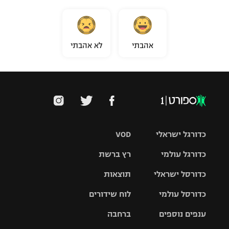
אהבתי
לא אהבתי
כדורגל ישראלי
VOD
כדורגל עולמי
רץ ברשת
ליגת העל
כדורסל ישראלי
תוצאות
ליגת
ליגה לאומית
האלופות
כדורסל עולמי
לוח שידורים
ליגת ווינר
סל
גביע הטוטו
ענפים נוספים
ברחבה
ליגה
NBA
אירופית