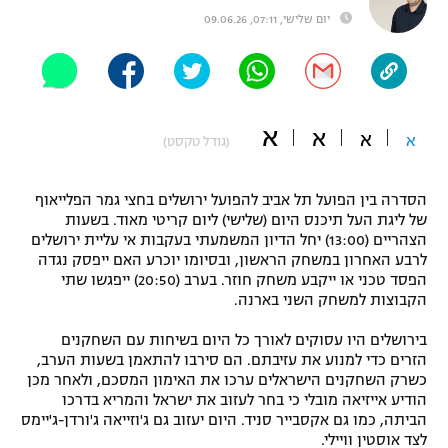
יום שלישי, 07:11, 09.06.26
"מחצית בשכונה" – פודקאסט
אופניים
ספורט מוטורי
משתתפים וזוכים בפרסים
א
א
כדורמים
א
א
(גודל טקסט)
תקנון משתתפים וזוכים בפרסים
טניס
פוטבול אמריקאי NFL
הסדרה בין הפועל תל אביב להפועל ירושלים בחצי גמר הפלייאוף
תקנון עבור פעילות אלקטרה
של ליגת העל תיכנס היום (שלישי) ליום קריטי מאוד. בשעות
גיימינג E-Sports
בייסבול MLB
הצהריים (13:00) יחל הדיון המשמעתי בעקבות אי עליית ירושלים
תקנון עבור פעילות ספורט 1 – "מרלן"
לרבע האחרון במשחק הראשון, ובסיומו יוכרע האם ייפסק נגדה
הפסד טכני או ייקבע משחק חוזר. בערב (20:50) ייפגשו שתי
ספורט אתגרי ואקסטרים
תנאי שימוש
הקבוצות למשחק השני בארנה.
אומנויות לחימה
בירושלים היו עסוקים לאורך כל היום בשיחות עם השחקנים
הזרים כדי למנוע את עזיבתם. הם סירבו להתאמן בשעות הערב,
מדיניות פרטיות
גיימינג E-Sports
כשרק השחקנים הישראלים ערכו את האימון המסכם, ולאחר מכן
הודיע אייזיאה מובלי כי בחר לעזוב את ישראל והמריא בדרכו
הביתה, כמו גם אקסבייר סניד. היום יעזוב גם ג'וזייאה ג'ורדן-ג'יימס
תקנון פעילות ספורט 1
לצד אוסטין וויילי.