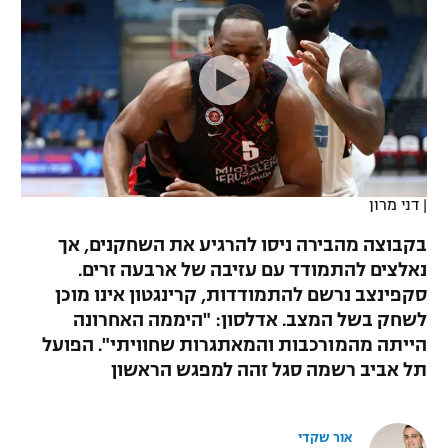
כדורסל נשים
נבחרת ישראל
יורוליג
ליגה ספרדית
טניס
VOD
מכבי תל אביב
מכבי חיפה
יורוקאפ
ליגה איטלקית
כדוריד
הפועל חולון
בית"ר ירושלים
רץ ברשת
ליגה צרפתית
כדורעף
הפועל ירושלים
מכבי תל אביב
ליגה הולנדית
שחייה
תוצאות
|
דני מרון
דני אבדיה
הפועל תל אביב
ליגה טורקית
בקבוצה מהבירה ניסו להרגיע את השחקנים, אך
ג'ודו
הפועל חיפה
נאלצים להתמודד עם עזיבה של ארבעה זרים.
לוח שידורים
ליגה סינית
סקפינצב נרשם להתמודדות, קרינגטון אינו מוכן
אגרוף
הפועל באר שבע
לשחק בשל המצב. אדלסון: "היממה האחרונה
ליגה ברזילאית
ברחבה
הייתה מהמורכבות והמאתגרות שחוויתי". הפועל
ספורט אולימפי
מכבי נתניה
תל אביב רשמה סגל זהה למפגש הראשון
ליגות נוספות
UFC
"מעל הליגה" – פודקאסט
בני יהודה
אור שקדי
היאבקות WWE