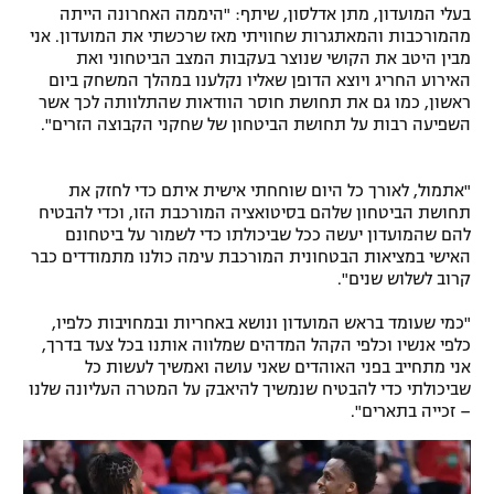
בעלי המועדון, מתן אדלסון, שיתף: "היממה האחרונה הייתה
מהמורכבות והמאתגרות שחוויתי מאז שרכשתי את המועדון. אני
מבין היטב את הקושי שנוצר בעקבות המצב הביטחוני ואת
האירוע החריג ויוצא הדופן שאליו נקלענו במהלך המשחק ביום
ראשון, כמו גם את תחושת חוסר הוודאות שהתלוותה לכך אשר
השפיעה רבות על תחושת הביטחון של שחקני הקבוצה הזרים".
"אתמול, לאורך כל היום שוחחתי אישית איתם כדי לחזק את
תחושת הביטחון שלהם בסיטואציה המורכבת הזו, וכדי להבטיח
להם שהמועדון יעשה ככל שביכולתו כדי לשמור על ביטחונם
האישי במציאות הבטחונית המורכבת עימה כולנו מתמודדים כבר
קרוב לשלוש שנים".
"כמי שעומד בראש המועדון ונושא באחריות ובמחויבות כלפיו,
כלפי אנשיו וכלפי הקהל המדהים שמלווה אותנו בכל צעד בדרך,
אני מתחייב בפני האוהדים שאני עושה ואמשיך לעשות כל
שביכולתי כדי להבטיח שנמשיך להיאבק על המטרה העליונה שלנו
– זכייה בתארים".