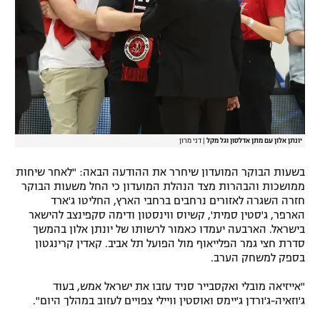
יונתן אלון עם מתן אדלסון וגל מקל
|
דני מרון
בשעות הבוקר המועדון שיחרר את ההודעה הבאה: "לאחר שיחות
ממושכות והבהרות מצד הנהלת המועדון כי החל משעות הבוקר
חזרה השגרה לאזורים נרחבים ברחבי הארץ, החליטו ג'ארד
הארפר, ג'סטין סמית', קשיוס ווינסטון ודימה סקפינצב להישאר
בישראל. הארבעה יעמדו כאמור לרשותו של יונתן אלון בהמשך
סדרת חצי גמר הפלייאוף מול הפועל תל אביב. קאדין קרינגטון
בספק למשחק הערב.
"אייזיאה מובלי ואקסבייר סניד עזבו את ישראל אמש, בעוד
ג'וזאיה-ג'ורדן ג'יימס ואוסטין וויילי צפויים לעזוב במהלך היום".