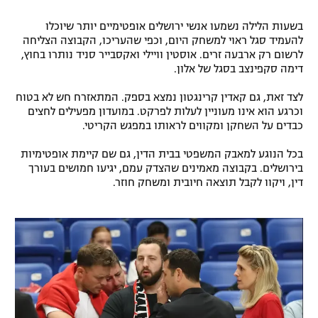
רשיון להקרנה פומבית לבית עסק
בשעות הלילה נשמעו אנשי ירושלים אופטימיים יותר שיוכלו
להעמיד סגל ראוי למשחק היום, וכפי שהעריכו, הקבוצה הצליחה
הצטרפות לחבילת הערוצים
לרשום רק ארבעה זרים. אוסטין וויילי ואקסבייר סניד נותרו בחוץ,
דימה סקפינצב בסגל של אלון.
לוח דרושים – ג'ובנט
לצד זאת, גם קאדין קרינגטון נמצא בספק. המתאזרח חש לא בטוח
וכרגע הוא אינו מעוניין לעלות לפרקט. במועדון מפעילים לחצים
תגיות
כבדים על השחקן ומקווים לראותו במפגש הקריטי.
המגזין
בכל הנוגע למאבק המשפטי בבית הדין, גם שם קיימת אופטימיות
בירושלים. בקבוצה מאמינים שהצדק עמם, יגיעו חמושים בעורך
דין, ויקוו לקבל תוצאה חיובית ומשחק חוזר.