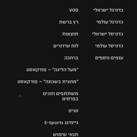
כדורגל ישראלי
VOD
כדורגל עולמי
רץ ברשת
ליגת העל
כדורסל ישראלי
תוצאות
ליגת
ליגה לאומית
האלופות
כדורסל עולמי
לוח שידורים
ליגת ווינר
סל
גביע הטוטו
ענפים נוספים
ברחבה
ליגה
NBA
אירופית
"מעל הליגה" – פודקאסט
ליגה לאומית
ליגיונרים
טניס
יורוליג
ליגה אנגלית
"מחצית בשכונה" – פודקאסט
כדורסל נשים
גביע המדינה
כדוריד
יורוקאפ
ליגה גרמנית
משתתפים וזוכים
בפרסים
מכבי תל
נבחרת
כדורעף
אביב
ישראל
ליגה
טניס
ספרדית
תקנון משתתפים
שחייה
הפועל חולון
מכבי חיפה
וזוכים בפרסים
גיימינג E-Sports
ליגה
איטלקית
ג'ודו
הפועל
בית"ר
תנאי שימוש
תקנון עבור פעילות