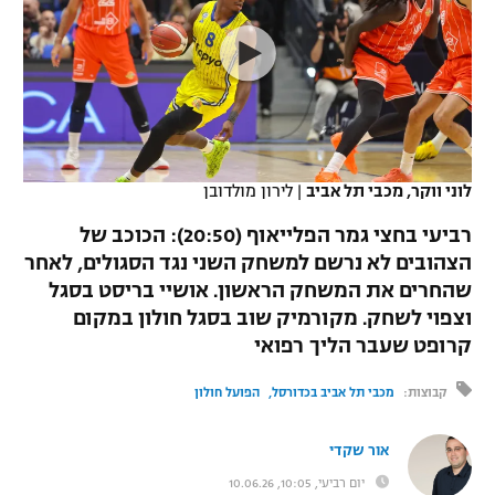
כדורסל נשים
נבחרת ישראל
יורוליג
ליגה ספרדית
טניס
VOD
מכבי תל אביב
מכבי חיפה
יורוקאפ
ליגה איטלקית
כדוריד
הפועל חולון
בית"ר ירושלים
רץ ברשת
ליגה צרפתית
כדורעף
הפועל ירושלים
מכבי תל אביב
לוני ווקר, מכבי תל אביב
|
לירון מולדובן
ליגה הולנדית
שחייה
תוצאות
דני אבדיה
רביעי בחצי גמר הפלייאוף (20:50): הכוכב של
הפועל תל אביב
הצהובים לא נרשם למשחק השני נגד הסגולים, לאחר
ליגה טורקית
ג'ודו
שהחרים את המשחק הראשון. אושיי בריסט בסגל
הפועל חיפה
לוח שידורים
ליגה סינית
וצפוי לשחק. מקורמיק שוב בסגל חולון במקום
אגרוף
קרופט שעבר הליך רפואי
הפועל באר שבע
ליגה ברזילאית
ברחבה
ספורט אולימפי
קבוצות:
מכבי תל אביב בכדורסל
הפועל חולון
מכבי נתניה
ליגות נוספות
UFC
"מעל הליגה" – פודקאסט
אור שקדי
בני יהודה
יום רביעי, 10:05, 10.06.26
היאבקות WWE