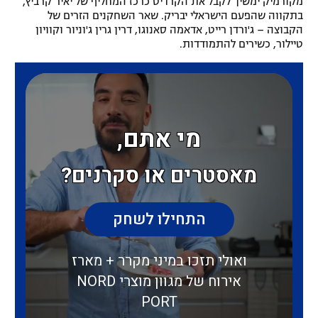
מקורמיק ימשיך לקבל את הקרדיט כרכז המחליף של יאיר קרביץ,
בתקווה שהפעם הישראלי יבריק. שאר השחקנים הזרים של
רשיון להקרנה פומבית לבית עסק
הקבוצה – ג'ורדן רייט, אדאמה סאנוגו, דרין גרין ג'וניור וקוויון
טיילור, כשירים להתמודדות.
הצטרפות לחבילת הערוצים
לוח דרושים – ג'ובנט
תגיות
המגזין