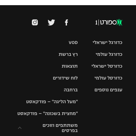
כדורגל ישראלי
VOD
כדורגל עולמי
רץ ברשת
ליגת העל
כדורסל ישראלי
תוצאות
ליגת
ליגה לאומית
האלופות
כדורסל עולמי
לוח שידורים
ליגת ווינר
סל
גביע הטוטו
ענפים נוספים
ברחבה
ליגה
NBA
אירופית
"מעל הליגה" – פודקאסט
ליגה לאומית
ליגיונרים
טניס
יורוליג
ליגה אנגלית
"מחצית בשכונה" – פודקאסט
כדורסל נשים
גביע המדינה
כדוריד
יורוקאפ
ליגה גרמנית
משתתפים וזוכים
בפרסים
מכבי תל
נבחרת
כדורעף