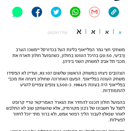
"מחצית בשכונה" – פודקאסט
אופניים
ספורט מוטורי
משתתפים וזוכים בפרסים
א
א
א
א
(גודל טקסט)
כדורמים
תקנון משתתפים וזוכים בפרסים
טניס
משחקי חצי גמר הפלייאוף בליגת העל בכדורסל יימשכו הערב
פוטבול אמריקאי NFL
(רביעי, 20:50) בהיכל הטוטו בחולון, כשהפועל חולון תארח את
תקנון עבור פעילות אלקטרה
מכבי תל אביב למשחק השני ביניהן.
גיימינג E-Sports
בייסבול MLB
תקנון עבור פעילות ספורט 1 – "מרלן"
הצהובים ניצחו במשחק הראשון שלשום 93:107, ועדיין לא הפסידו
משחק העונה בפלייאוף. הפעם האחרונה שחולון ניצחה את מכבי
ספורט אתגרי ואקסטרים
בפלייאוף היה בעונת 1984/5. כ-3,500 צופים צפויים להגיע
תנאי שימוש
להתמודדות.
אומנויות לחימה
בהפועל חולון תכננו להחזיר את הגארד האמריקאי טריי קרופט
מדיניות פרטיות
לסגל על חשבונו של ג'בון מקורמיק, אלא שהשחקן שוב לא התלבש
גיימינג E-Sports
לאחר שנאלץ לעבור הליך רפואי אמש, ולא ברור מתי יוכל לחזור
לפעילות.
תקנון פעילות ספורט 1