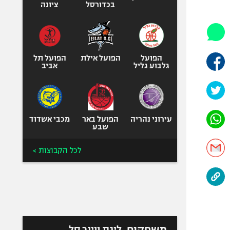
היאבקות WWE
בכדורסל
ציונה
אופניים
ספורט מוטורי
כדורמים
הפועל
הפועל אילת
הפועל תל
פוטבול אמריקאי NFL
גלבוע גליל
אביב
בייסבול MLB
ספורט אתגרי
ואקסטרים
עירוני נהריה
הפועל באר
מכבי אשדוד
אומנויות לחימה
שבע
גיימינג E-Sports
לכל הקבוצות >
משחקים
ליגת ווינר סל