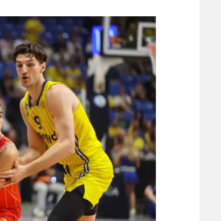
משתתפים וזוכים בפרסים
מכבי ת
הפועל 
תקנון משתתפים וזוכים בפרסים
הפועל 
תקנון עבור פעילות אלקטרה
הפועל 
תקנון עבור פעילות ספורט 1 – "מרלן"
מכבי נ
טניס
בני יהו
גיימינג E-Sports
תנאי שימוש
מדיניות פרטיות
תקנון פעילות ספורט 1
רשיון להקרנה פומבית לבית עסק
הצטרפות לחבילת הערוצים
לוח דרושים – ג'ובנט
תגיות