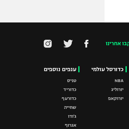
בו אחרינו
כדורסל עולמי
ענפים נוספים
NBA
טניס
יורוליג
כדוריד
יורוקאפ
כדורעף
שחייה
ג'ודו
אגרוף