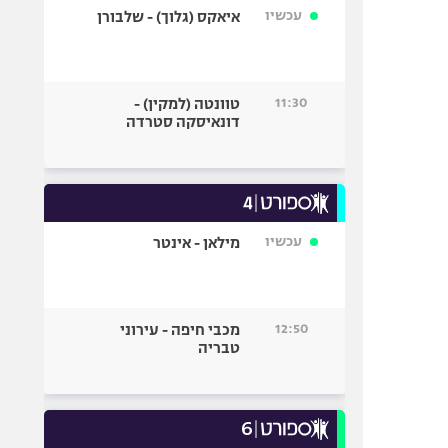
עכשיו
איאקס (גלוך) - שלבורן
11:30
טוונטה (למקין) -
דונאיסקה סטרדה
עכשיו
מילאן - אינטר
12:50
מכבי חיפה - עירוני
טבריה