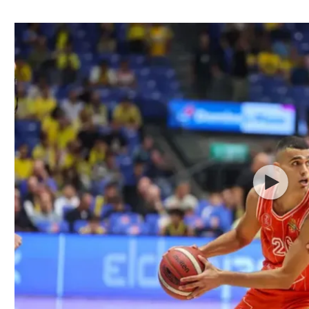
ל אביב
ליגה טורקית
תל אביב
ליגה סינית
חיפה
ליגה ברזילאית
באר שבע
ליגות נוספות
תניה
דה