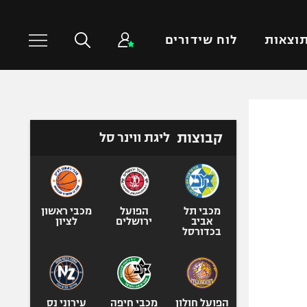
וצאות
לוח שידורים
כדורסל עולמי
ענפים נוספים
קבוצות
ליגת ווינר סל
NBA
טניס
יורוליג
כדוריד
יורוקאפ
כדורעף
שחייה
מכבי תל
הפועל
מכבי ראשון
אביב
ירושלים
לציון
ג'ודו
בכדורסל
אגרוף
ספורט אולימפי
UFC
הפועל חולון
מכבי חיפה
עירוני נס