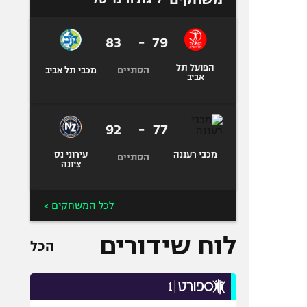
83
-
79
הפועל תל
הסתיים
מכבי תל אביב
אביב
92
-
77
מכבי רעננה
עירוני נס
הסתיים
ציונה
לכל המשחקים >
לוח שידורים
הכל