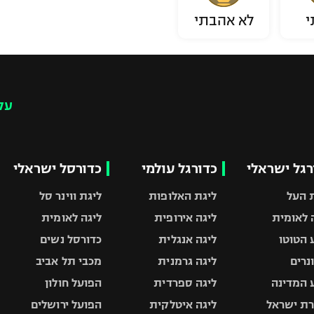
י
לא אהבתי
עק
רגל ישראלי
כדורגל עולמי
כדורסל ישראלי
 העל
ליגת האלופות
ליגת ווינר סל
 לאומית
ליגה אירופית
ליגה לאומית
 הטוטו
ליגה אנגלית
כדורסל נשים
ונרים
ליגה גרמנית
מכבי תל אביב
 המדינה
ליגה ספרדית
הפועל חולון
ת ישראל
ליגה איטלקית
הפועל ירושלים