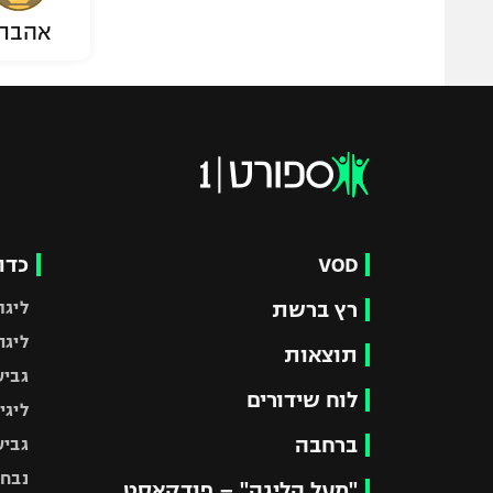
אהבת
VOD
כדו
רץ ברשת
ליגת
ליגה
תוצאות
גביע
לוח שידורים
ליגי
ברחבה
גביע
נבחר
"מעל הליגה" – פודקאסט