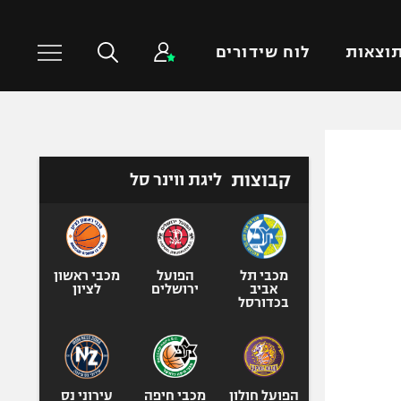
וצאות
לוח שידורים
כדורסל עולמי
ענפים נוספים
קבוצות
ליגת ווינר סל
NBA
טניס
יורוליג
כדוריד
יורוקאפ
כדורעף
שחייה
מכבי תל
הפועל
מכבי ראשון
אביב
ירושלים
לציון
ג'ודו
בכדורסל
אגרוף
ספורט אולימפי
UFC
הפועל חולון
מכבי חיפה
עירוני נס