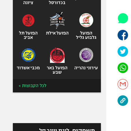
היאבקות WWE
בכדורסל
ציונה
אופניים
ספורט מוטורי
כדורמים
הפועל
הפועל אילת
הפועל תל
פוטבול אמריקאי NFL
גלבוע גליל
אביב
בייסבול MLB
ספורט אתגרי
ואקסטרים
עירוני נהריה
הפועל באר
מכבי אשדוד
אומנויות לחימה
שבע
גיימינג E-Sports
לכל הקבוצות >
משחקים
ליגת ווינר סל