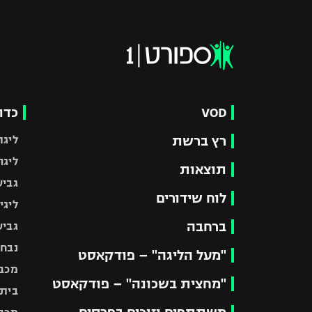
VOD
כדו
רץ ברשת
ליגת
ליגה
תוצאות
גביע
לוח שידורים
ליגי
ברחבה
גביע
נבחר
"מעל הליגה" – פודקאסט
מכבי
"מחצית בשכונה" – פודקאסט
בית"