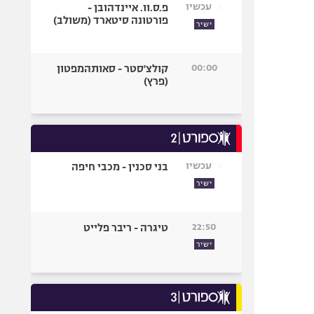
עכשיו
פ.ס.וו. איינדהובן -
פורטונה סיטארד (משולב)
ישיר
00:00
קולצ'סטר - סאותהמפטון
(פרץ)
עכשיו
בני סכנין - מכבי חיפה
ישיר
22:50
טיגרה - ריבר פלייט
ישיר