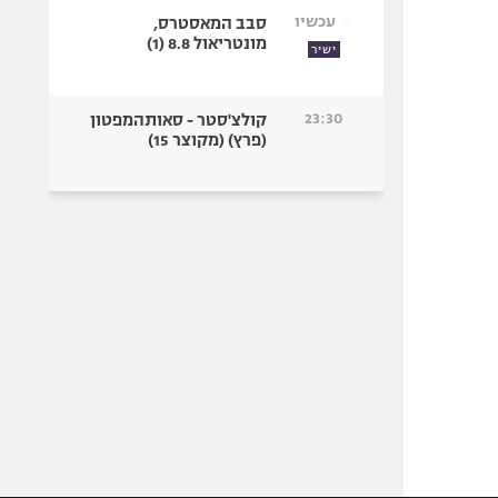
עכשיו
סבב המאסטרס,
מונטריאול 8.8 (1)
ישיר
23:30
קולצ'סטר - סאותהמפטון
(פרץ) (מקוצר 15)