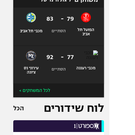
83
-
79
הפועל תל
הסתיים
מכבי תל אביב
אביב
92
-
77
מכבי רעננה
עירוני נס
הסתיים
ציונה
לכל המשחקים >
לוח שידורים
הכל