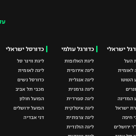
עק
רגל ישראלי
כדורגל עולמי
כדורסל ישראלי
 העל
ליגת האלופות
ליגת ווינר סל
 לאומית
ליגה אירופית
ליגה לאומית
 הטוטו
ליגה אנגלית
כדורסל נשים
ונרים
ליגה גרמנית
מכבי תל אביב
 המדינה
ליגה ספרדית
הפועל חולון
ת ישראל
ליגה איטלקית
הפועל ירושלים
 חיפה
ליגה צרפתית
דני אבדיה
ר ירושלים
ליגה הולנדית