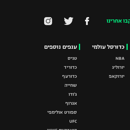
בו אחרינו
כדורסל עולמי
ענפים נוספים
NBA
טניס
יורוליג
כדוריד
יורוקאפ
כדורעף
שחייה
ג'ודו
אגרוף
ספורט אולימפי
UFC