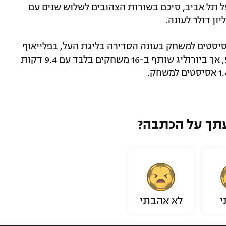
ועל תל אביב, סיכם בשורות הצהובים לשלוש שנים עם
סיפק 13.2 נקודות, 3 ריבאונדים ו-4 אסיסטים למשחק בעונה הסדירה בליגת העל, בפלייאוף
התפוצץ עם 19.6 (45.8 אחוז ל-3), 3.8 ו-5.6, אך ביורוליג שותף ב-16 משחקים בלבד עם 9.4 דקות
תך על הכתבה?
י
לא אהבתי