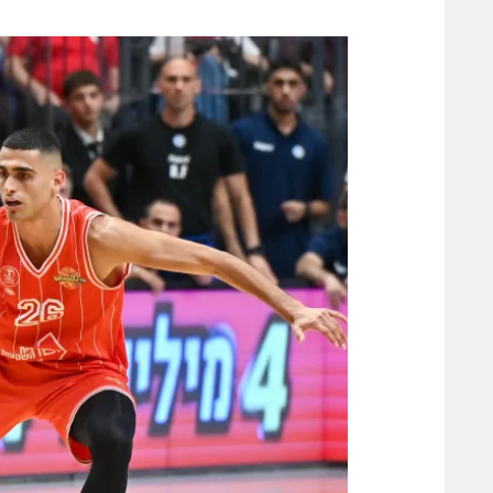
משתתפים וזוכים בפרסים
מכבי ת
הפועל 
תקנון משתתפים וזוכים בפרסים
הפועל 
תקנון עבור פעילות אלקטרה
הפועל 
תקנון עבור פעילות ספורט 1 – "מרלן"
מכבי נ
טניס
בני יהו
גיימינג E-Sports
תנאי שימוש
מדיניות פרטיות
תקנון פעילות ספורט 1
רשיון להקרנה פומבית לבית עסק
הצטרפות לחבילת הערוצים
לוח דרושים – ג'ובנט
תגיות