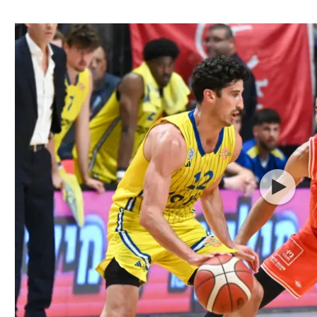
ל אביב
ליגה טורקית
תל אביב
ליגה סינית
חיפה
ליגה ברזילאית
באר שבע
ליגות נוספות
תניה
דה