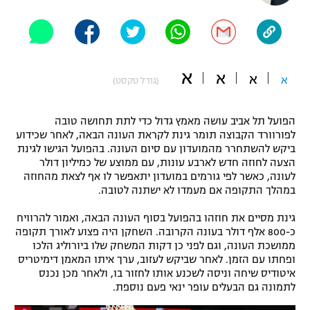
"מחצית בשכונה" – פודקאסט
אופניים
ספורט מוטורי
משתתפים וזוכים בפרסים
א
א
א
א
(גודל טקסט)
כדורמים
תקנון משתתפים וזוכים בפרסים
טניס
הפועל תל אביב עושה מאמץ גדול כדי לתת תחושה טובה
פוטבול אמריקאי NFL
לפורוורד הקבוצה תומר גינת לקראת העונה הבאה, לאחר שכידוע
תקנון עבור פעילות אלקטרה
ביקש להשתחרר מהמועדון עם סיום העונה. בהפועל הגישו לגינת
גיימינג E-Sports
בייסבול MLB
הצעה לחוזה חדש לארבע עונות, עם ממוצע של כמיליון דולר
תקנון עבור פעילות ספורט 1 – "מרלן"
לעונה, כאשר לפי גורמים במועדון יתאפשר לו אף לצאת מהחוזה
במהלך התקופה אם מעמדו לא ישתנה לטובה.
ספורט אתגרי ואקסטרים
תנאי שימוש
גינת מסיים את חוזהו בהפועל בסוף העונה הבאה, ואמור להרוויח
אומנויות לחימה
כ-800 אלף דולר בעונה הקרובה. השחקן היה פצוע לאורך תקופה
ממושכת העונה, וגם לפני כן דקות המשחק שלו ביורוליג הלכו
מדיניות פרטיות
ופחתו עם הזמן. לאחר שביקש לעזוב, ערך איתו המאמן דימיטריס
גיימינג E-Sports
איטודיס שיחה וניסה לשכנע אותו לחזור בו, ולאחר מכן נכנס
לתמונה גם הבעלים עופר ינאי פעם נוספת.
תקנון פעילות ספורט 1