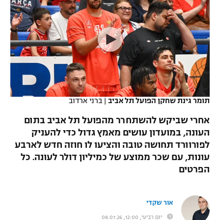
כדורסל נשים
נבחרת ישראל
יורוליג
ליגה ספרדית
טניס
VOD
מכבי תל אביב
מכבי חיפה
יורוקאפ
ליגה איטלקית
כדוריד
הפועל חולון
בית"ר ירושלים
רץ ברשת
ליגה צרפתית
כדורעף
הפועל ירושלים
מכבי תל אביב
ליגה הולנדית
שחייה
תוצאות
תומר גינת שחקן הפועל תל אביב
|
ברני ארדוב
דני אבדיה
הפועל תל אביב
ליגה טורקית
אחרי שביקש להשתחרר מהפועל תל אביב בתום
ג'ודו
הפועל חיפה
העונה, במועדון עושים מאמץ גדול כדי להעניק
לוח שידורים
ליגה סינית
לפורוורד תחושה טובה והציעו לו חוזה חדש לארבע
אגרוף
הפועל באר שבע
עונות, עם שכר ממוצע של כמיליון דולר לעונה. כל
ליגה ברזילאית
ברחבה
הפרטים
ספורט אולימפי
מכבי נתניה
ליגות נוספות
UFC
"מעל הליגה" – פודקאסט
בני יהודה
אור שקדי
היאבקות WWE
יום רביעי, 12:00, 08.07.26