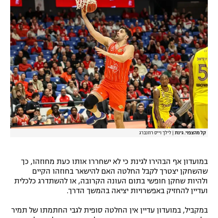
רשיון להקרנה פומבית לבית עסק
הצטרפות לחבילת הערוצים
לוח דרושים – ג'ובנט
תגיות
המגזין
קל מהצפוי. גינת
|
לילך וייס רוזנברג
במועדון אף הבהירו לגינת כי לא ישחררו אותו כעת מחוזהו, כך
שהשחקן יצטרך לקבל החלטה האם להישאר בחוזהו הקיים
ולהיות שחקן חופשי בתום העונה הקרובה, או להשתדרג כלכלית
ועדיין להחזיק באפשרויות יציאה בהמשך הדרך.
במקביל, במועדון עדיין אין החלטה סופית לגבי החתמתו של תמיר