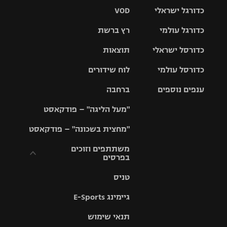
כדורגל ישראלי
VOD
כדורגל עולמי
רץ ברשת
ליגת העל
כדורסל ישראלי
תוצאות
ליגת
ליגה לאומית
האלופות
כדורסל עולמי
לוח שידורים
ליגת ווינר
סל
גביע הטוטו
ענפים נוספים
ברחבה
ליגה
NBA
אירופית
"מעל הליגה" – פודקאסט
ליגה לאומית
ליגיונרים
טניס
יורוליג
ליגה אנגלית
"מחצית בשכונה" – פודקאסט
כדורסל נשים
גביע המדינה
כדוריד
יורוקאפ
ליגה גרמנית
משתתפים וזוכים
בפרסים
מכבי תל
נבחרת
כדורעף
אביב
ישראל
ליגה
טניס
ספרדית
תקנון משתתפים
שחייה
הפועל חולון
מכבי חיפה
וזוכים בפרסים
גיימינג E-Sports
ליגה
איטלקית
ג'ודו
הפועל
בית"ר
תנאי שימוש
תקנון עבור פעילות
ירושלים
ירושלים
אלקטרה