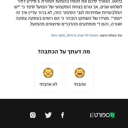
בלאט. הגארד סיכם את תנאיו בהפועל תמורת 5 מיליון דולר
לשלוש שנים, אך גורם בצוות המקצועי של הפועל סיפר כי "יש
התלבטויות אמיתיות לגבי הסיפור הזה, לא ברור עדיין איך זה
ייגמר". מצידו של השחקן הובהר כי הם רואים בעסקה עסקה
סגורה, והם די מופתעים מהדברים שיוצאים מהפועל.
עוד באותו נושא:
הפועל תל אביב כדורסל
,
תומר גינת
מה דעתך על הכתבה?
אהבתי
לא אהבתי