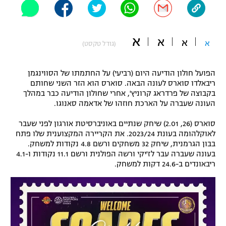
"מחצית בשכונה" – פודקאסט
אופניים
א
א
א
א
(גודל טקסט)
ספורט מוטורי
משתתפים וזוכים בפרסים
כדורמים
הפועל חולון הודיעה היום (רביעי) על החתמתו של הסווינגמן
תקנון משתתפים וזוכים בפרסים
טניס
ריבאלדו סוארס לעונה הבאה. סוארס הוא הזר השני שחותם
פוטבול אמריקאי NFL
בקבוצה של פרדראג קרוניץ', אחרי שחולון הודיעה כבר במהלך
תקנון עבור פעילות אלקטרה
העונה שעברה על הארכת חוזהו של אדאמה סאנוגו.
גיימינג E-Sports
בייסבול MLB
סוארס (26, 2.01) שיחק שנתיים באוניברסיטת אורגון לפני שעבר
תקנון עבור פעילות ספורט 1 – "מרלן"
לאוקלהומה בעונת 2023/24. את הקריירה המקצוענית שלו פתח
ספורט אתגרי ואקסטרים
בבון הגרמנית, שיחק 32 משחקים ורשם 4.8 נקודות למשחק.
תנאי שימוש
בעונה שעברה עבר לז'יקי ורשה הפולנית ורשם 11.1 נקודות ו-4.1
ריבאונדים ב-24.6 דקות למשחק.
אומנויות לחימה
מדיניות פרטיות
גיימינג E-Sports
תקנון פעילות ספורט 1