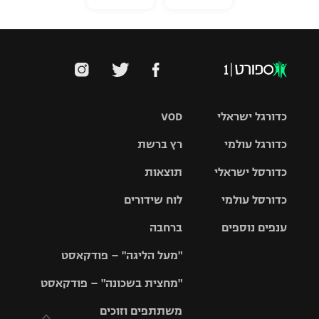
כדורגל ישראלי
VOD
כדורגל עולמי
רץ ברשת
ליגת העל
כדורסל ישראלי
תוצאות
ליגת
ליגה לאומית
האלופות
כדורסל עולמי
לוח שידורים
ליגת ווינר
סל
גביע הטוטו
ענפים נוספים
ברחבה
ליגה
NBA
אירופית
"מעל הליגה" – פודקאסט
ליגה לאומית
ליגיונרים
טניס
יורוליג
ליגה אנגלית
"מחצית בשכונה" – פודקאסט
כדורסל נשים
גביע המדינה
כדוריד
יורוקאפ
ליגה גרמנית
משתתפים וזוכים