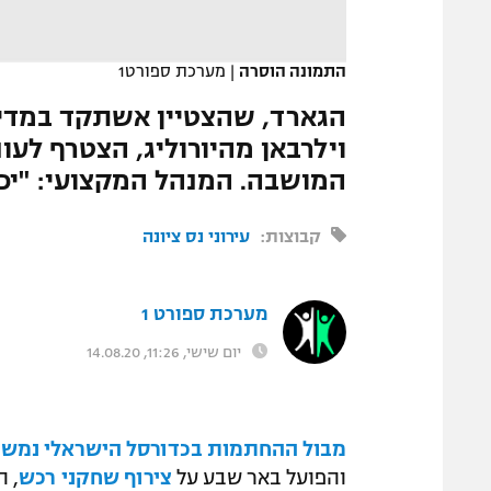
המגזין
התמונה הוסרה
|
מערכת ספורט1
הגארד, שהצטיין אשתקד במדי 
וילרבאן מהיורוליג, הצטרף לע
המושבה. המנהל המקצועי: "יכו
קבוצות:
עירוני נס ציונה
מערכת ספורט 1
יום שישי, 11:26, 14.08.20
מבול ההחתמות בכדורסל הישראלי נמשך
והפועל באר שבע על
צירוף שחקני רכש
, ה