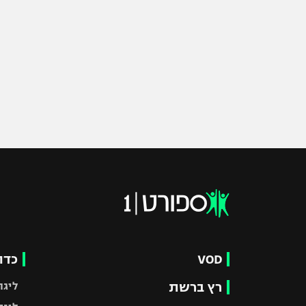
VOD
כדו
רץ ברשת
ליגת