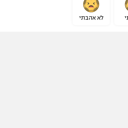
י
לא אהבתי