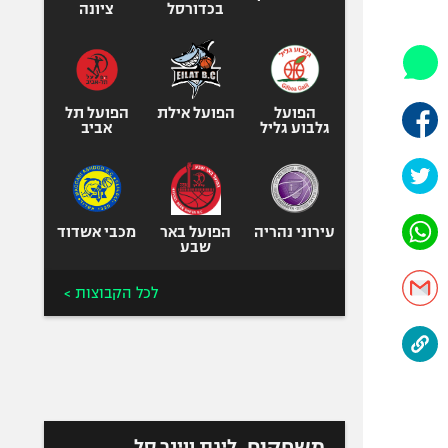
היאבקות WWE
בכדורסל
ציונה
אופניים
ספורט מוטורי
כדורמים
הפועל
הפועל אילת
הפועל תל
פוטבול אמריקאי NFL
גלבוע גליל
אביב
בייסבול MLB
ספורט אתגרי
ואקסטרים
עירוני נהריה
הפועל באר
מכבי אשדוד
אומנויות לחימה
שבע
גיימינג E-Sports
לכל הקבוצות >
משחקים
ליגת ווינר סל