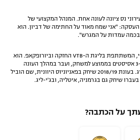
רוני נס ציונה לעונה אחת. המנהל המקצועי של
עסקה: "אני שמח מאוד על החתימה של דביון. הוא
 בכמה עמדות על המגרש".
ברי (28, 1.93) שיחק בעונה שעברה באניסיי, המשתתפת בליגת ה-VTB החזקה וביורופקאפ. הוא
רשם במדיה 18.0 נקודות, 3.3 ריבאונדים ו-3 אסיסטים בממוצע למשחק, ועבר במהלך העונה
לווילרבאן הצרפתית אשר משחקת ביורוליג. בעונת 2018/19 שיחק בפאניוניוס היוונית, שם הוביל
ברו שיחק גם בגרמניה, איטליה, ובג'י-ליג.
תך על הכתבה?