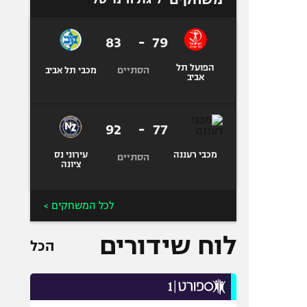
83
-
79
הפועל תל
הסתיים
מכבי תל אביב
אביב
92
-
77
מכבי רעננה
עירוני נס
הסתיים
ציונה
לכל המשחקים >
לוח שידורים
הכל