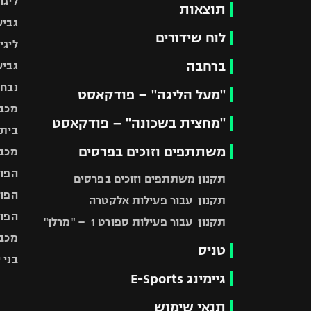
ליגה
תוצאות
גביע
לוח שידורים
ליגי
ברחבה
גביע
נבחר
"מעל הליגה" – פודקאסט
מכבי
"מחצית בשכונה" – פודקאסט
בית"
משתתפים וזוכים בפרסים
מכבי
הפוע
תקנון משתתפים וזוכים בפרסים
הפוע
תקנון עבור פעילות אלקטרה
הפוע
תקנון עבור פעילות ספורט 1 – "מרלן"
מכבי
טניס
בני 
גיימינג E-Sports
תנאי שימוש