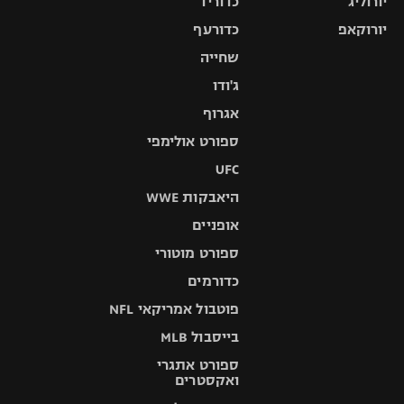
יורוליג
כדוריד
יורוקאפ
כדורעף
שחייה
ג'ודו
אגרוף
ספורט אולימפי
UFC
היאבקות WWE
אופניים
ספורט מוטורי
כדורמים
פוטבול אמריקאי NFL
בייסבול MLB
ספורט אתגרי
ואקסטרים