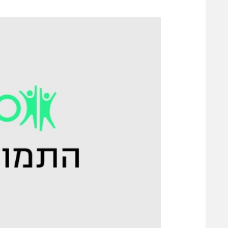
משתתפים וזוכים בפרסים
מכבי ת
הפועל 
תקנון משתתפים וזוכים בפרסים
הפועל 
תקנון עבור פעילות אלקטרה
הפועל 
תקנון עבור פעילות ספורט 1 – "מרלן"
מכבי נ
טניס
בני יהו
גיימינג E-Sports
תנאי שימוש
מדיניות פרטיות
תקנון פעילות ספורט 1
רשיון להקרנה פומבית לבית עסק
הצטרפות לחבילת הערוצים
לוח דרושים – ג'ובנט
תגיות