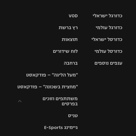
כדורגל ישראלי
VOD
כדורגל עולמי
רץ ברשת
ליגת העל
כדורסל ישראלי
תוצאות
ליגת
ליגה לאומית
האלופות
כדורסל עולמי
לוח שידורים
ליגת ווינר
סל
גביע הטוטו
ענפים נוספים
ברחבה
ליגה
NBA
אירופית
"מעל הליגה" – פודקאסט
ליגה לאומית
ליגיונרים
טניס
יורוליג
ליגה אנגלית
"מחצית בשכונה" – פודקאסט
כדורסל נשים
גביע המדינה
כדוריד
יורוקאפ
ליגה גרמנית
משתתפים וזוכים
בפרסים
מכבי תל
נבחרת
כדורעף
אביב
ישראל
ליגה
טניס
ספרדית
תקנון משתתפים
שחייה
הפועל חולון
מכבי חיפה
וזוכים בפרסים
גיימינג E-Sports
ליגה