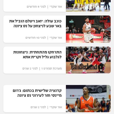
רשיון להקרנה פומבית לבית עסק
אור שקדי | לפני 9 חודשים
הצטרפות לחבילת הערוצים
כוכב עולה: יואב ויטלם הוביל את
באר שבע לניצחון על נס ציונה
לוח דרושים – ג'ובנט
אור שקדי | לפני 10 חודשים
תגיות
התרחקו מהתחתית: ניצחונות
המגזין
לגלבוע גליל וקרית אתא
מערכת ספורט 1 | לפני 2 שנים
קדנציה שלישית בכתום: ג'רום
מיינסי חזר לעירוני נס ציונה
אור שקדי | לפני 2 שנים