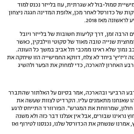
חמישיית סמול-בול לא שגרתית, עוז בלייזר נכנס למוד
ראשונה מאז 2018.
הרבה זמן, דרך קליעות חשובות של בלייזר ויובל
 ומחצית שנייה טובה מאוד של סקוטי ווילבקין, כאשר
ב נמוך שלא ראינו ממכבי תל אביב במשך כל העונה.
 ז'יז'יץ' ביחד לא צלח, דווקא החמישייה הזו שיחקה את
ת שבהן האלופה רצה 8:30 בין הרבע האחרון להארכה, כדי למחוק את הפער ולהשיג
הנקודות שלו ברבע הרביעי ובהארכה, אמר בסיום על האלתור שהתברר
משהו שאנחנו מתאמנים עליו. הקרדיט לצוות שעשה את
חולון, שמרווחת את המגרש". הפורוורד התייחס לרגע
 נראינו שבורים, אבל אין אצלנו דבר כזה ולא משנה
, אמרנו שנשחק את הכדורסל שלנו, נכנסנו לטירוף ואז