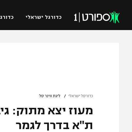
כדורגל ישראלי
כדורגל
VOD
כדורג
רץ ברשת
ליגת ה
ליגה ל
תוצאות
גביע הט
לוח שידורים
ליגיונר
ברחבה
/
גביע ה
כדורסל ישראלי
ליגת ווינר סל
נבחרת 
מעוז יצא מתוק: גי
"מעל הליגה" – פודקאסט
מכבי ח
"מחצית בשכונה" – פודקאסט
ת"א בדרך לגמר
בית"ר י