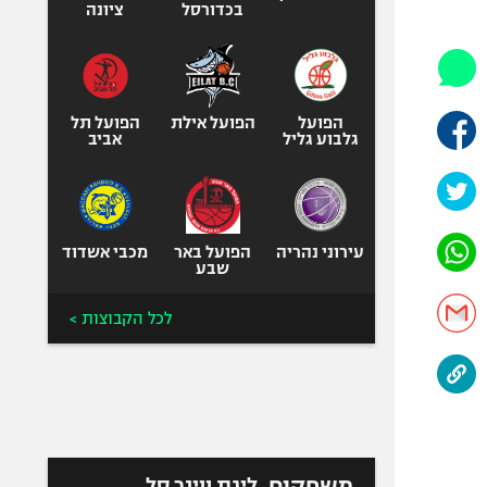
היאבקות WWE
בכדורסל
ציונה
אופניים
ספורט מוטורי
כדורמים
הפועל
הפועל אילת
הפועל תל
פוטבול אמריקאי NFL
גלבוע גליל
אביב
בייסבול MLB
ספורט אתגרי
ואקסטרים
עירוני נהריה
הפועל באר
מכבי אשדוד
אומנויות לחימה
שבע
גיימינג E-Sports
לכל הקבוצות >
משחקים
ליגת ווינר סל