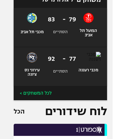
83
-
79
הפועל תל
הסתיים
מכבי תל אביב
אביב
92
-
77
מכבי רעננה
עירוני נס
הסתיים
ציונה
לכל המשחקים >
לוח שידורים
הכל