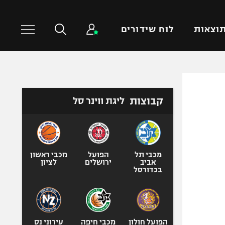
וצאות
לוח שידורים
כדורסל עולמי
ענפים נוספים
קבוצות
ליגת ווינר סל
NBA
טניס
יורוליג
כדוריד
יורוקאפ
כדורעף
שחייה
מכבי תל
הפועל
מכבי ראשון
אביב
ירושלים
לציון
ג'ודו
בכדורסל
אגרוף
ספורט אולימפי
UFC
הפועל חולון
מכבי חיפה
עירוני נס