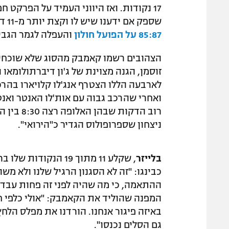
17 נקודות. ואז היווני העמיד על הפרקט 
שספק אם ידענו שיש לו וקצת יותר מ-11 דקות של כדורסל לאחר מכן, אלופת המדינה חגגה ניצחון
85:87 על הפועל חולון
והעפלה לגמר הגביע ל
הצהובים רשמו קאמבק מהסוג שלא שוכחים 
זוסמן, הגנה מצוינת של ג'ון דיברתולומאו
לארבעה הללו הצטרף אנג'לו קלויארו בהרכ
ואחרי שהרכב גבוה עם אות'לו האנטר ואנטה
רוב הדקו
ניצחון שספרופולוס הגדיר כ"הירואי".
בלייזר
, שקלע 11 מתוך 19 
כבינגו: "זה לא הסגנון הרגיל שלנו ולא 
ההתאמה, כי מה שהיה לפני זה פחות עבד 
המפנה שהוליד את הקאמבק: "אולי כלפי חוץ
באיזה פיגור אנחנו. הורדנו את מפלס הלחץ
גם הסלים נכנסו".