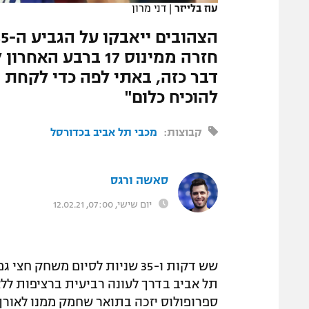
עוז בלייזר
|
דני מרון
המגזין
חזרה ממינוס 17 ברב
דבר כזה, באתי לפה כדי לקחת ת
להוכיח כלום"
קבוצות:
מכבי תל אביב בכדורסל
סאשה ורגס
יום שישי, 07:00, 12.02.21
שש דקות ו-35 שניות לסיום משח
תל אביב בדרך לעונה רביעית ברציפות ללא
ספרופולוס יזכה בתואר שחמק ממנו לאורך 