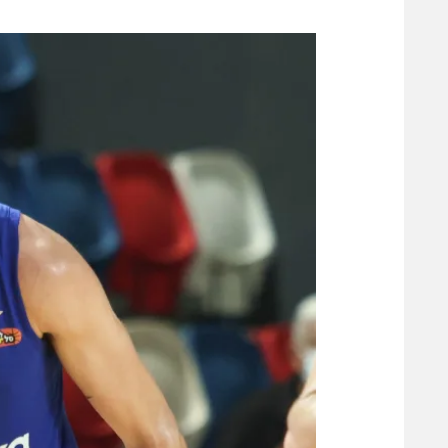
משתתפים וזוכים בפרסים
מכבי ת
הפועל 
תקנון משתתפים וזוכים בפרסים
הפועל 
תקנון עבור פעילות אלקטרה
הפועל 
תקנון עבור פעילות ספורט 1 – "מרלן"
מכבי נ
טניס
בני יהו
גיימינג E-Sports
תנאי שימוש
מדיניות פרטיות
תקנון פעילות ספורט 1
רשיון להקרנה פומבית לבית עסק
הצטרפות לחבילת הערוצים
לוח דרושים – ג'ובנט
תגיות