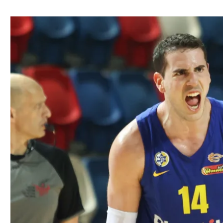
ל אביב
ליגה טורקית
תל אביב
ליגה סינית
חיפה
ליגה ברזילאית
באר שבע
ליגות נוספות
תניה
דה