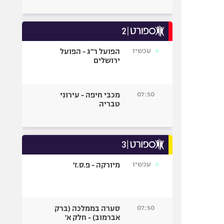
עכשיו
הפועל ר"ג - הפועל
ירושלים
07:50
מכבי חיפה - עירוני
טבריה
עכשיו
מיורקה - פ.ס.ז'
07:50
סערה בממלכה (ברק
אברמוב) - חלק א'