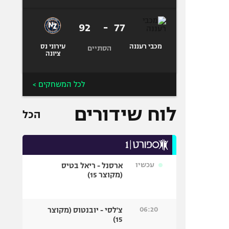
92
-
77
מכבי רעננה
עירוני נס
הסתיים
ציונה
לכל המשחקים >
לוח שידורים
הכל
עכשיו
ארסנל - ריאל בטיס
(מקוצר 15)
06:20
צ'לסי - יובנטוס (מקוצר
15)