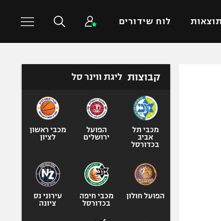
וצאות
לוח שידורים
כדורסל עולמי
ענפים נוספים
קבוצות
ליגת ווינר סל
NBA
טניס
יורוליג
כדוריד
יורוקאפ
כדורעף
מכבי תל
הפועל
מכבי ראשון
אביב
ירושלים
לציון
שחייה
בכדורסל
ג'ודו
אגרוף
ספורט אולימפי
הפועל חולון
מכבי חיפה
עירוני נס
UFC
בכדורסל
ציונה
היאבקות WWE