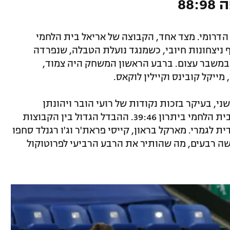
88
 הדרומי. מצד אחד, הקבוצה של אריאל בית הלחמי
ניצחונות חיובי, כשמנגד נועלת הטבלה, שנפרדה
במשבר עצום. ברבע הראשון המשחק היה צמוד,
 מייקל קובינס וקיילין לוקאס.
 בעיקר בזכות נקודות של רועי הובר ויהונתן
שולדבראנד, ולמחצית ירדו השחקנים של בית הלחמי ביתרון 39:46. ההבדל הגדול בין הקבוצות
 לגמרי. מארקל בראון, קייסי פראת'ר וג'ו רגנלד סחפו
קודות בתום שלושה רבעים, מה שהותיר את הרבע הרביעי לפרוטוקול