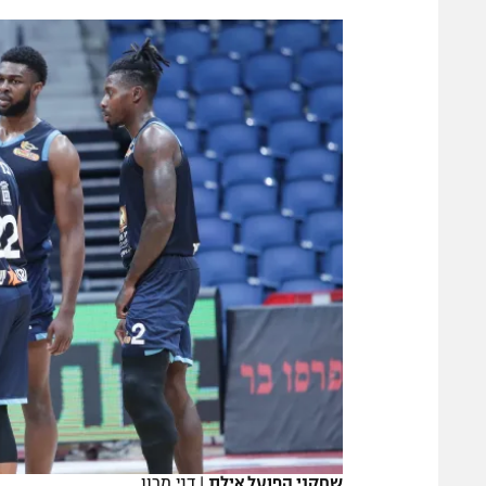
הפועל 
תקנון משתתפים וזוכים בפרסים
הפועל 
תקנון עבור פעילות אלקטרה
הפועל 
תקנון עבור פעילות ספורט 1 – "מרלן"
מכבי נ
טניס
בני יהו
גיימינג E-Sports
תנאי שימוש
מדיניות פרטיות
תקנון פעילות ספורט 1
רשיון להקרנה פומבית לבית עסק
הצטרפות לחבילת הערוצים
לוח דרושים – ג'ובנט
תגיות
שחקני הפועל אילת
|
דני מרון
המגזין