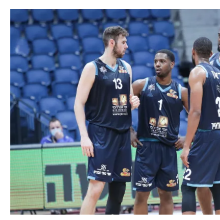
תל אביב
ליגה סינית
חיפה
ליגה ברזילאית
באר שבע
ליגות נוספות
תניה
דה