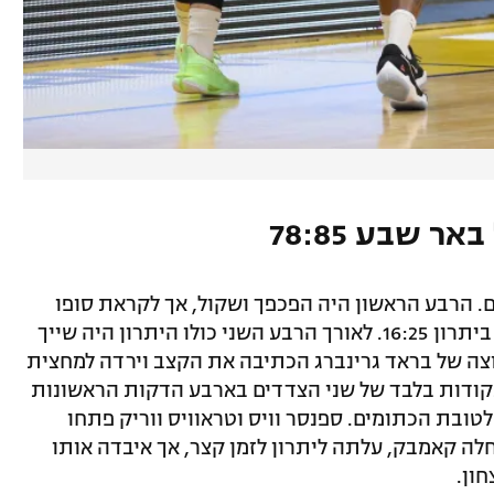
ר שבע 78:85
. הרבע הראשון היה הפכפך ושקול, אך לקראת סופו
הכתומים הצליחו לברוח מעט ולסיים אותו ביתרון 16:25. לאורך הרבע השני כולו היתרון היה שייך
בשיאו על 13 הפרש. הקבוצה של בראד גרינברג הכתיבה את הקצב וירדה למחצית
שש נקודות בלבד של שני הצדדים בארבע הדקות הראשונות
לו, נמשך בקצב דומה והסתיים ב-59:67 לטובת הכתומים. ספנסר וויס וטראוויס ווריק פתחו
ה קאמבק, עלתה ליתרון לזמן קצר, אך איבדה אותו
ון.