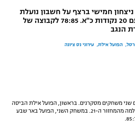
יצחון חמישי ברצף על חשבון נועלת
הטבלה. פראת'ר ובראון כיכבו עם 20 נקודות כ"א. 78:85 לקבוצה של
ת הנגב
רסל
הפועל אילת
עירוני נס ציונה
ם שני משחקים מסקרנים. בראשון, הפועל אילת הביסה
88:98 את מכבי חיפה במסגרת משחק השלמה מהמחזור ה-21. במשחק השני, הפועל באר שבע