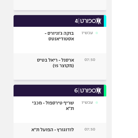
עכשיו
בוקה ג'וניורס -
אסטודיאנטס
07:50
ארסנל - ריאל בטיס
(מקוצר 15)
עכשיו
שריף טירספול - מכבי
ת"א
07:50
לודוגורץ - הפועל ת"א