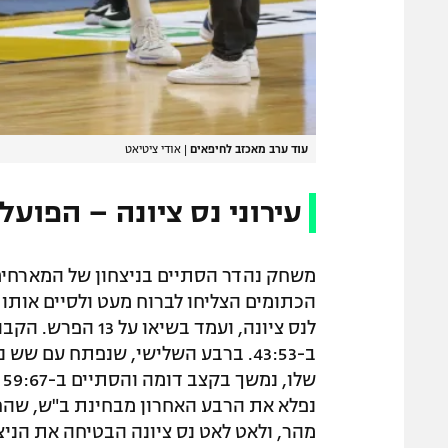
עוד ערב מאכזב לחיפאים
|
אודי ציטיאט
עירוני נס ציונה – הפועל בא
משחק נהדר הסתיים בניצחון של המארחים
לנס ציונה, ועמד 
ב-43:53. ברבע השלישי, שנפתח עם 
ש
נפלא את הרבע האחרון מבחינת ב"ש, שהחל
מהר, ולאט לאט נס ציונה הבטיחה את הניצח