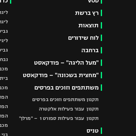
VOD
כדו
רץ ברשת
ליגת
ליגה
תוצאות
גביע
לוח שידורים
ליגי
ברחבה
גביע
נבחר
"מעל הליגה" – פודקאסט
מכבי
"מחצית בשכונה" – פודקאסט
בית"
משתתפים וזוכים בפרסים
מכבי
הפוע
תקנון משתתפים וזוכים בפרסים
הפוע
תקנון עבור פעילות אלקטרה
הפוע
תקנון עבור פעילות ספורט 1 – "מרלן"
מכבי
טניס
בני 