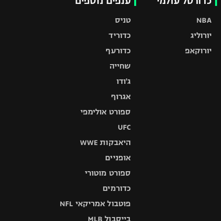
כדורסל עולמי
ענפים נוספים
NBA
טניס
יורוליג
כדוריד
יורוקאפ
כדורעף
שחייה
ג'ודו
אגרוף
ספורט אולימפי
UFC
היאבקות WWE
אופניים
ספורט מוטורי
כדורמים
פוטבול אמריקאי NFL
בייסבול MLB