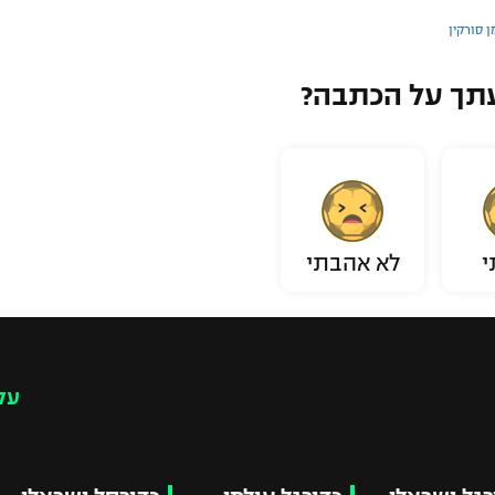
ן סורקין
תך על הכתבה?
י
לא אהבתי
עק