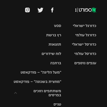
כדורגל ישראלי
VOD
כדורגל עולמי
רץ ברשת
ליגת העל
כדורסל ישראלי
תוצאות
ליגת
ליגה לאומית
האלופות
כדורסל עולמי
לוח שידורים
ליגת ווינר
סל
גביע הטוטו
ענפים נוספים
ברחבה
ליגה
NBA
אירופית
"מעל הליגה" – פודקאסט
ליגה לאומית
ליגיונרים
טניס
יורוליג
ליגה אנגלית
"מחצית בשכונה" – פודקאסט
כדורסל נשים
גביע המדינה
כדוריד
יורוקאפ
ליגה גרמנית
משתתפים וזוכים
בפרסים
מכבי תל
נבחרת
כדורעף
אביב
ישראל
ליגה
טניס
ספרדית