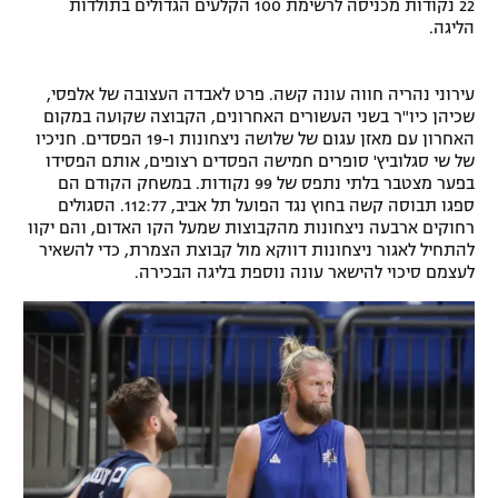
22 נקודות מכניסה לרשימת 100 הקלעים הגדולים בתולדות
רשיון להקרנה פומבית לבית עסק
הליגה.
הצטרפות לחבילת הערוצים
עירוני נהריה חווה עונה קשה. פרט לאבדה העצובה של אלפסי,
שכיהן כיו"ר בשני העשורים האחרונים, הקבוצה שקועה במקום
לוח דרושים – ג'ובנט
האחרון עם מאזן עגום של שלושה ניצחונות ו-19 הפסדים. חניכיו
של שי סגלוביץ' סופרים חמישה הפסדים רצופים, אותם הפסידו
בפער מצטבר בלתי נתפס של 99 נקודות. במשחק הקודם הם
תגיות
ספגו תבוסה קשה בחוץ נגד הפועל תל אביב, 112:77. הסגולים
רחוקים ארבעה ניצחונות מהקבוצות שמעל הקו האדום, והם יקוו
המגזין
להתחיל לאגור ניצחונות דווקא מול קבוצת הצמרת, כדי להשאיר
לעצמם סיכוי להישאר עונה נוספת בליגה הבכירה.