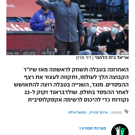
כדורסל נשים
נבחרת ישראל
יורוליג
ליגה ספרדית
טניס
VOD
מכבי תל אביב
מכבי חיפה
יורוקאפ
ליגה איטלקית
כדוריד
הפועל חולון
בית"ר ירושלים
רץ ברשת
ליגה צרפתית
כדורעף
הפועל ירושלים
מכבי תל אביב
ליגה הולנדית
אריאל בית הלחמי
|
דני מרון
שחייה
תוצאות
דני אבדיה
הפועל תל אביב
האחרונה בטבלה תשחק לראשונה מאז שיו"ר
ליגה טורקית
ג'ודו
הקבוצה הלך לעולמו, ותקווה לעצור את רצף
הפועל חיפה
לוח שידורים
ההפסדים. מנגד, השנייה בטבלה רוצה להתאושש
ליגה סינית
אגרוף
לאחר ההפסד בחולון. שולדבראנד זקוק ל-22
הפועל באר שבע
נקודות כדי להיכנס לרשימה אקסקלוסיבית
ליגה ברזילאית
ברחבה
ספורט אולימפי
מכבי נתניה
קבוצות:
עירוני נהריה
הפועל אילת
ליגות נוספות
UFC
"מעל הליגה" – פודקאסט
בני יהודה
מערכת ספורט 1
היאבקות WWE