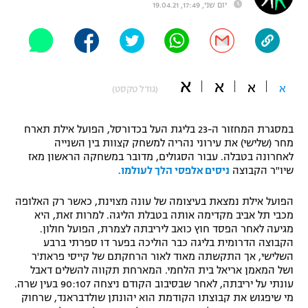
יום שני, 17:49, 19.04.21
"מחצית בשכונה" – פודקאסט
אופניים
ספורט מוטורי
משתתפים וזוכים בפרסים
א
א
א
א
(גודל טקסט)
כדורמים
תקנון משתתפים וזוכים בפרסים
טניס
פוטבול אמריקאי NFL
במסגרת המחזור ה-23 בליגת העל בכדורסל, הפועל אילת תארח
תקנון עבור פעילות אלקטרה
מחר (שלישי) את עירוני נהריה למשחק קצוות בין השנייה
לאחרונה בטבלה. עבור הסגולים, מדובר במשחקה הראשון מאז
גיימינג E-Sports
בייסבול MLB
שיו"ר הקבוצה
ניסים אלפסי הלך לעולמו.
תקנון עבור פעילות ספורט 1 – "מרלן"
ספורט אתגרי ואקסטרים
הפועל אילת נמצאת בעיצומה של עונה מצוינת, כאשר רק האלופה
תנאי שימוש
מכבי תל אביב מקדימה אותה בטבלת הליגה. למרות זאת, היא
אומנויות לחימה
מגיעה לאחר הפסד חוץ כואב ליריבתה לצמרת, הפועל חולון.
הקבוצה הדרומית בליגה כבר הוליכה בפער דו ספרתי ברבע
מדיניות פרטיות
השלישי, אך התקשתה מאוד לאור הרחקתם של קייסי פראת'ר
גיימינג E-Sports
ושל המאמן אריאל בית הלחמי. המארחת תקווה להשלים דאבל
עונתי על יריבתה, לאחר שבסיבוב הקודם ניצחה 90:107 בעין שרה.
תקנון פעילות ספורט 1
מי שיפגוש את קבוצתו הקודמת הוא יהונתן שולדבראנד, שרחוק