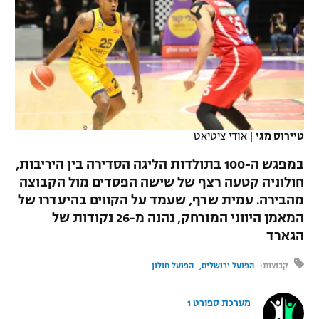
כדורסל נשים
נבחרת ישראל
יורוליג
ליגה ספרדית
טניס
VOD
מכבי תל אביב
מכבי חיפה
יורוקאפ
ליגה איטלקית
כדוריד
הפועל חולון
בית"ר ירושלים
רץ ברשת
ליגה צרפתית
כדורעף
הפועל ירושלים
מכבי תל אביב
ליגה הולנדית
טיירוס מגי
|
אודי ציטיאט
שחייה
תוצאות
דני אבדיה
הפועל תל אביב
במפגש ה-100 בתולדות הליגה הסדירה בין היריבות,
ליגה טורקית
ג'ודו
חולוניה קטעה רצף של שישה הפסדים מול הקבוצה
הפועל חיפה
לוח שידורים
מהבירה. עמית שרף, שעמד על הקווים בהיעדרו של
ליגה סינית
אגרוף
המאמן היווני המורחק, נהנה מ-26 נקודות של
הפועל באר שבע
הגארד
ליגה ברזילאית
ברחבה
ספורט אולימפי
מכבי נתניה
קבוצות:
הפועל ירושלים
הפועל חולון
ליגות נוספות
UFC
"מעל הליגה" – פודקאסט
בני יהודה
מערכת ספורט 1
היאבקות WWE