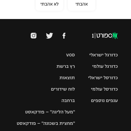
אהבתי
לא אהבתי
כדורגל ישראלי
VOD
כדורגל עולמי
רץ ברשת
ליגת העל
כדורסל ישראלי
תוצאות
ליגת
ליגה לאומית
האלופות
כדורסל עולמי
לוח שידורים
ליגת ווינר
סל
גביע הטוטו
ענפים נוספים
ברחבה
ליגה
NBA
אירופית
"מעל הליגה" – פודקאסט
ליגה לאומית
ליגיונרים
טניס
יורוליג
ליגה אנגלית
"מחצית בשכונה" – פודקאסט
כדורסל נשים
גביע המדינה
כדוריד