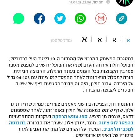
יום שני, 22:56, 19.04.21
"מחצית בשכונה" – פודקאסט
אופניים
ספורט מוטורי
משתתפים וזוכים בפרסים
א
א
א
א
(גודל טקסט)
כדורמים
תקנון משתתפים וזוכים בפרסים
טניס
פוטבול אמריקאי NFL
במסגרת המשחק המרכזי של המחזור ה-19 בליגת העל בכדורסל,
תקנון עבור פעילות אלקטרה
הפועל חולון אירחה הערב (שני) את הפועל ירושלים למפגש מספר
100 בין הקבוצות בכל הזמנים בעונה הרגילה. הקבוצה הביתית
גיימינג E-Sports
בייסבול MLB
חזרה למסלול הניצחונות לאחר ההפסד לנס ציונה עם 94:103 גדול
תקנון עבור פעילות ספורט 1 – "מרלן"
על היריבה. עבור חולון, היה זה מדובר בקטיעת רצף של שישה
ספורט אתגרי ואקסטרים
הפסדים לקבוצה מהבירה.
תנאי שימוש
אומנויות לחימה
ההתמודדות הפגישה בין שני מאמנים צעירים: עמית שרף ויונתן
אלון. שרף שימש כמאמנה של חולון באופן זמני, לאחר שסטפנוס
מדיניות פרטיות
דדאס, שצפה מן היציע,
ספג עונש הרחקה
בעקבות ההתפרעויות
גיימינג E-Sports
בהפסד לנס ציונה
. מנגד, יונתן אלון, שערך את הבכורה
בתבוסה
למכבי תל אביב
, המשיך על הקווים של מחזיקת הגביע לאחר
תקנון פעילות ספורט 1
פיטוריו של דאיניוס אדומייטיס.