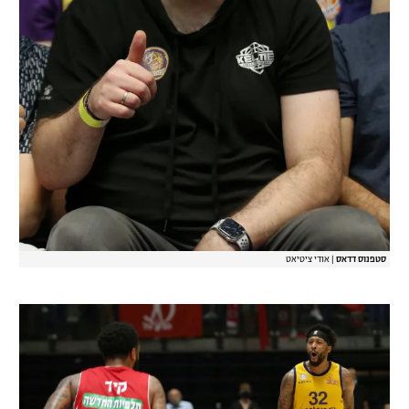
סטפנוס דדאס
|
אודי ציטיאט