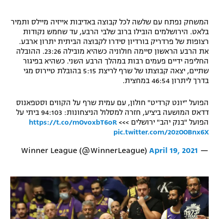
רשיון להקרנה פומבית לבית עסק
המשחק נפתח עם שלשה לכל קבוצה באדיבות אייזיה מיילס ותמיר
בלאט. הירושלמים הובילו ברוב שלבי הרבע, עד שחמש נקודות
הצטרפות לחבילת הערוצים
רצופות של פרדריק בורדיון סידרו לקבוצה הביתית יתרון ארבע.
את הרבע הראשון סיימה חולוניה כשהיא מובילה 23:26. ההובלה
לוח דרושים – ג'ובנט
החליפה ידיים פעמים רבות במהלך הרבע השני. כשהיא בפיגור
שתיים, יצאה קבוצתו של שרף לריצת 5:15 בהובלת טיירוס מגי
בדרך ליתרון 46:54 במחצית.
תגיות
הפועל "יונט קרדיט" חולון, עם עמית שרף על הקווים וסטפאנוס
המגזין
דדאס המושעה ביציע, חזרה למסלול הניצחונות: 94:103 ביתי על
הפועל "בנק יהב" ירושלים >>>
https://t.co/mOvoxbT6oR
pic.twitter.com/20zOOBnx6X
April 19, 2021
— Winner League (@WinnerLeague)