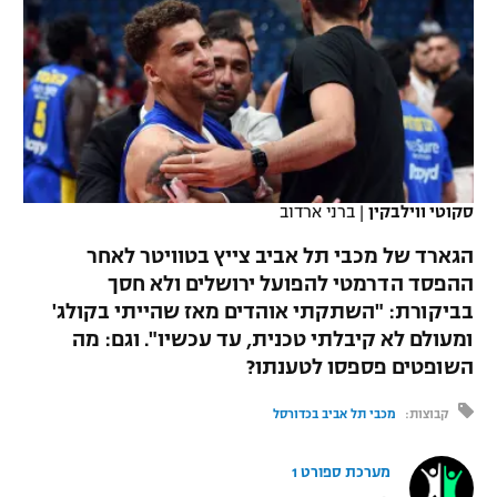
כדורסל נשים
נבחרת ישראל
יורוליג
ליגה ספרדית
טניס
VOD
מכבי תל אביב
מכבי חיפה
יורוקאפ
ליגה איטלקית
כדוריד
הפועל חולון
בית"ר ירושלים
רץ ברשת
ליגה צרפתית
כדורעף
הפועל ירושלים
מכבי תל אביב
ליגה הולנדית
סקוטי ווילבקין
|
ברני ארדוב‎
שחייה
תוצאות
דני אבדיה
הפועל תל אביב
הגארד של מכבי תל אביב צייץ בטוויטר לאחר
ליגה טורקית
ג'ודו
ההפסד הדרמטי להפועל ירושלים ולא חסך
הפועל חיפה
לוח שידורים
בביקורת: "השתקתי אוהדים מאז שהייתי בקולג'
ליגה סינית
אגרוף
ומעולם לא קיבלתי טכנית, עד עכשיו". וגם: מה
הפועל באר שבע
השופטים פספסו לטענתו?
ליגה ברזילאית
ברחבה
ספורט אולימפי
מכבי נתניה
קבוצות:
מכבי תל אביב בכדורסל
ליגות נוספות
UFC
"מעל הליגה" – פודקאסט
בני יהודה
מערכת ספורט 1
היאבקות WWE