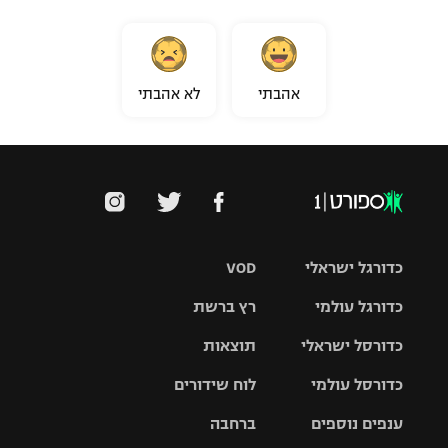
אהבתי
לא אהבתי
כדורגל ישראלי
VOD
כדורגל עולמי
רץ ברשת
ליגת העל
כדורסל ישראלי
תוצאות
ליגת
ליגה לאומית
האלופות
כדורסל עולמי
לוח שידורים
ליגת ווינר
סל
גביע הטוטו
ענפים נוספים
ברחבה
ליגה
NBA
אירופית