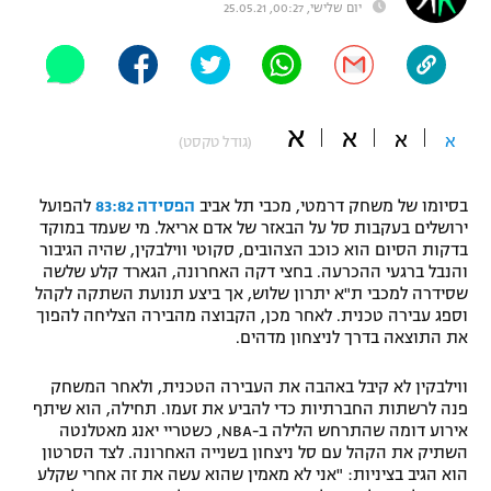
יום שלישי, 00:27, 25.05.21
"מחצית בשכונה" – פודקאסט
אופניים
ספורט מוטורי
משתתפים וזוכים בפרסים
א
א
א
א
(גודל טקסט)
כדורמים
תקנון משתתפים וזוכים בפרסים
טניס
פוטבול אמריקאי NFL
בסיומו של משחק דרמטי, מכבי תל אביב
הפסידה 83:82
להפועל
תקנון עבור פעילות אלקטרה
ירושלים בעקבות סל על הבאזר של אדם אריאל. מי שעמד במוקד
בדקות הסיום הוא כוכב הצהובים, סקוטי ווילבקין, שהיה הגיבור
גיימינג E-Sports
בייסבול MLB
והנבל ברגעי ההכרעה. בחצי דקה האחרונה, הגארד קלע שלשה
תקנון עבור פעילות ספורט 1 – "מרלן"
שסידרה למכבי ת"א יתרון שלוש, אך ביצע תנועת השתקה לקהל
ספורט אתגרי ואקסטרים
וספג עבירה טכנית. לאחר מכן, הקבוצה מהבירה הצליחה להפוך
תנאי שימוש
את התוצאה בדרך לניצחון מדהים.
אומנויות לחימה
ווילבקין לא קיבל באהבה את העבירה הטכנית, ולאחר המשחק
מדיניות פרטיות
פנה לרשתות החברתיות כדי להביע את זעמו. תחילה, הוא שיתף
גיימינג E-Sports
אירוע דומה שהתרחש הלילה ב-NBA, כשטריי יאנג מאטלנטה
השתיק את הקהל עם סל ניצחון בשנייה האחרונה. לצד הסרטון
תקנון פעילות ספורט 1
הוא הגיב בציניות: "אני לא מאמין שהוא עשה את זה אחרי שקלע