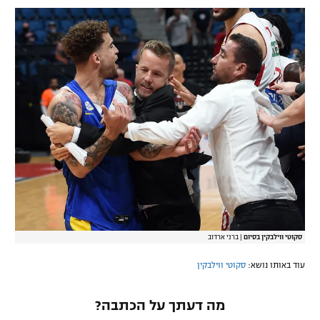
סקוטי ווילבקין בסיום
|
ברני ארדוב‎
עוד באותו נושא:
סקוטי ווילבקין
מה דעתך על הכתבה?