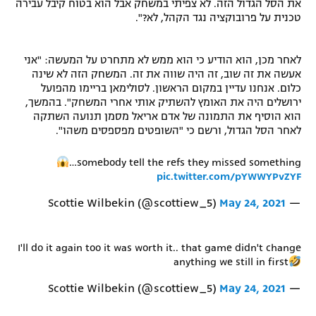
את הסל הגדול הזה. לא צפיתי במשחק אבל הוא בטוח קיבל עבירה
רשיון להקרנה פומבית לבית עסק
טכנית על פרובוקציה נגד הקהל, לא?".
הצטרפות לחבילת הערוצים
לאחר מכן, הוא הודיע כי הוא ממש לא מתחרט על המעשה: "אני
אעשה את זה שוב, זה היה שווה את זה. המשחק הזה לא שינה
לוח דרושים – ג'ובנט
כלום. אנחנו עדיין במקום הראשון. לסולימאן בריימו מהפועל
ירושלים היה את האומץ להשתיק אותי אחרי המשחק". בהמשך,
הוא הוסיף את התמונה של אדם אריאל מסמן תנועה השתקה
תגיות
לאחר הסל הגדול, ורשם כי "השופטים מפספסים משהו".
המגזין
…somebody tell the refs they missed something
pic.twitter.com/pYWWYPvZYF
May 24, 2021
— Scottie Wilbekin (@scottiew_5)
I'll do it again too it was worth it.. that game didn't change
anything we still in first
May 24, 2021
— Scottie Wilbekin (@scottiew_5)