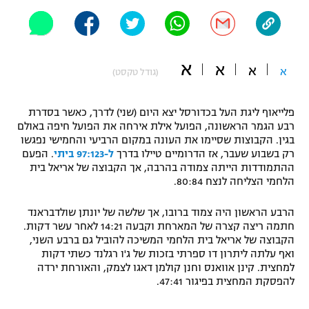
"מחצית בשכונה" – פודקאסט
אופניים
ספורט מוטורי
משתתפים וזוכים בפרסים
א
א
א
א
(גודל טקסט)
כדורמים
תקנון משתתפים וזוכים בפרסים
טניס
פלייאוף ליגת העל בכדורסל יצא היום (שני) לדרך, כאשר בסדרת
רבע הגמר הראשונה, הפועל אילת אירחה את הפועל חיפה באולם
פוטבול אמריקאי NFL
תקנון עבור פעילות אלקטרה
בגין. הקבוצות שסיימו את העונה במקום הרביעי והחמישי נפגשו
רק בשבוע שעבר, אז הדרומיים טיילו בדרך
ל-97:123 ביתי
. הפעם
גיימינג E-Sports
בייסבול MLB
ההתמודדות הייתה צמודה בהרבה, אך הקבוצה של אריאל בית
תקנון עבור פעילות ספורט 1 – "מרלן"
הלחמי הצליחה לנצח 80:84.
ספורט אתגרי ואקסטרים
תנאי שימוש
הרבע הראשון היה צמוד ברובו, אך שלשה של יונתן שולדבראנד
חתמה ריצה קצרה של המארחת וקבעה 14:21 לאחר עשר דקות.
אומנויות לחימה
הקבוצה של אריאל בית הלחמי המשיכה להוביל גם ברבע השני,
מדיניות פרטיות
ואף עלתה ליתרון דו ספרתי בזכות של ג'ו רגלנד כשתי דקות
גיימינג E-Sports
למחצית. קינן אוואנס וחנן קולמן דאגו לצמק, והאורחת ירדה
להפסקת המחצית בפיגור 47:41.
תקנון פעילות ספורט 1