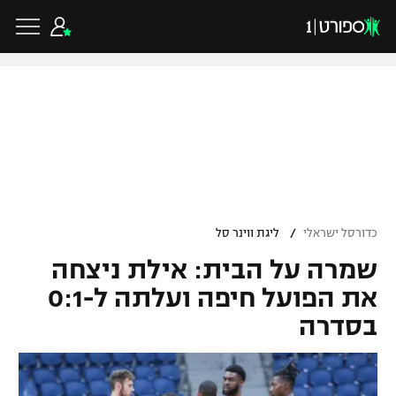
כדורגל ישראלי
ליגת העל
כדורגל עולמי
/
כדורסל ישראלי
ליגת ווינר סל
ליגה לאומית
שמרה על הבית: אילת ניצחה
ליגת האלופות
כדורסל ישראלי
גביע הטוטו
את הפועל חיפה ועלתה ל-0:1
ליגה אירופית
בסדרה
ליגת ווינר סל
ליגיונרים
כדורסל עולמי
ליגה אנגלית
ליגה לאומית
גביע המדינה
NBA
ליגה גרמנית
ענפים נוספים