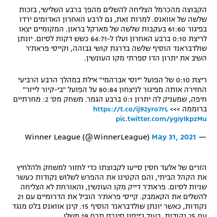
הקבוצה מהכרמל הצליחה להשלים מהפך ברבע השלישי, בזכות
רשיון להקרנה פומבית לבית עסק
שלשה של אוואנס. למרות זאת, גם לרבע האחרון האדומים ירדו
בפיגור 61:60 בעקבות שלשה של מארקל בראון. המקומיים יצאו
הצטרפות לחבילת הערוצים
לריצת 0:10 ברבע האחרון ועלו ל-64:71 כשש דקות לסיום. יונתן
שולדבראנד הוסיף שלשה בדרגת קושי גבוהה, וקייסי פראת'ר
השיב את יתרון הדו ספרתי מקו העונשין.
לוח דרושים – ג'ובנט
ריצת 0:10 של הפועל "יוסי אברהמי" אילת במהלך הרבע הרביעי
תגיות
החזירה אותה מפיגור לניצחון 80:84 על הפועל "בי-קיור לייזר"
חיפה, שמעניק לה יתרון 0:1 ברבע הגמר. משחק מס' 2: מחרתיים
המגזין
ברוממה >>>
https://t.co/ij92yro7rL
pic.twitter.com/ygIyIkpzMu
May 31, 2021
— Winner League (@WinnerLeague)
הזרים של אלעד חסין סייעו לקבוצתו כדי לחזור למשחק ולהלחיץ
את הקהל הביתי, והם הקטינו את ההפרש לשלוש נקודות כעשר
שניות לסיום. פראת'ר דייק מקו העונשין, והאורחת לא הצליחה
להשלים את הקאמבק. קייסי פראת'ר הוביל את הדרומיים עם 21
נקודות, כאשר יונתן שולדבראנד הוסיף 15. קינן אוואנס בלט מנגד
עם 25 נקודות, בעוד ג'ייסון סיגרס תרם 19 משלו.