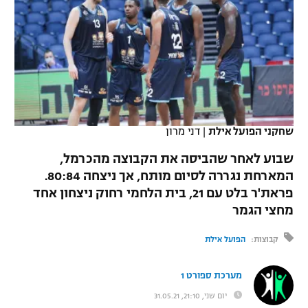
כדורסל נשים
נבחרת ישראל
יורוליג
ליגה ספרדית
טניס
VOD
מכבי תל אביב
מכבי חיפה
יורוקאפ
ליגה איטלקית
כדוריד
הפועל חולון
בית"ר ירושלים
רץ ברשת
ליגה צרפתית
כדורעף
הפועל ירושלים
מכבי תל אביב
ליגה הולנדית
שחקני הפועל אילת
|
דני מרון
שחייה
תוצאות
דני אבדיה
הפועל תל אביב
שבוע לאחר שהביסה את הקבוצה מהכרמל,
ליגה טורקית
ג'ודו
המארחת נגררה לסיום מותח, אך ניצחה 80:84.
הפועל חיפה
לוח שידורים
פראת'ר בלט עם 21, בית הלחמי רחוק ניצחון אחד
ליגה סינית
אגרוף
מחצי הגמר
הפועל באר שבע
ליגה ברזילאית
ברחבה
ספורט אולימפי
קבוצות:
הפועל אילת
מכבי נתניה
ליגות נוספות
UFC
מערכת ספורט 1
"מעל הליגה" – פודקאסט
בני יהודה
יום שני, 21:10, 31.05.21
היאבקות WWE