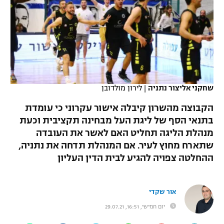
כדורסל נשים
נבחרת ישראל
יורוליג
ליגה ספרדית
טניס
VOD
מכבי תל אביב
מכבי חיפה
יורוקאפ
ליגה איטלקית
כדוריד
הפועל חולון
בית"ר ירושלים
רץ ברשת
ליגה צרפתית
כדורעף
הפועל ירושלים
מכבי תל אביב
שחקני אליצור נתניה
|
לירון מולדובן
ליגה הולנדית
שחייה
תוצאות
דני אבדיה
הקבוצה מהשרון קיבלה אישור עקרוני כי עומדת
הפועל תל אביב
ליגה טורקית
בתנאי הסף של ליגת העל מבחינה תקציבית וכעת
ג'ודו
מנהלת הליגה תחליט האם לאשר את העובדה
הפועל חיפה
לוח שידורים
ליגה סינית
שתארח מחוץ לעיר. אם המנהלת תדחה את נתניה,
אגרוף
הפועל באר שבע
ההחלטה צפויה להגיע לבית הדין העליון
ליגה ברזילאית
ברחבה
ספורט אולימפי
מכבי נתניה
ליגות נוספות
אור שקדי
UFC
"מעל הליגה" – פודקאסט
בני יהודה
יום חמישי, 16:51, 29.07.21
היאבקות WWE