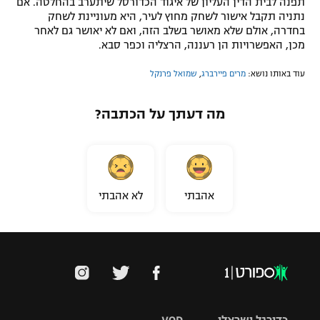
תפנה לבית הדין העליון של איגוד הכדורסל שיתערב בהחלטה. אם
נתניה תקבל אישור לשחק מחוץ לעיר, היא מעוניינת לשחק
רשיון להקרנה פומבית לבית עסק
בחדרה, אולם שלא מאושר בשלב הזה, ואם לא יאושר גם לאחר
מכן, האפשרויות הן רעננה, הרצליה וכפר סבא.
הצטרפות לחבילת הערוצים
עוד באותו נושא:
מרים פיירברג
,
שמואל פרנקל
לוח דרושים – ג'ובנט
מה דעתך על הכתבה?
תגיות
המגזין
אהבתי
לא אהבתי
כדורגל ישראלי
VOD