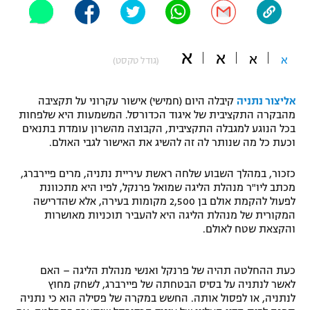
"מחצית בשכונה" – פודקאסט
אופניים
א
א
א
א
ספורט מוטורי
(גודל טקסט)
משתתפים וזוכים בפרסים
כדורמים
אליצור נתניה
קיבלה היום (חמישי) אישור עקרוני על תקציבה
תקנון משתתפים וזוכים בפרסים
טניס
מהבקרה התקציבית של איגוד הכדורסל. המשמעות היא שלפחות
פוטבול אמריקאי NFL
בכל הנוגע למגבלה התקציבית, הקבוצה מהשרון עומדת בתנאים
תקנון עבור פעילות אלקטרה
וכעת כל מה שנותר לה זה להשיג את האישור לגבי האולם.
גיימינג E-Sports
בייסבול MLB
תקנון עבור פעילות ספורט 1 – "מרלן"
כזכור, במהלך השבוע שלחה ראשת עיריית נתניה, מרים פיירברג,
מכתב ליו"ר מנהלת הליגה שמואל פרנקל, לפיו היא מתכוונת
ספורט אתגרי ואקסטרים
לפעול להקמת אולם בן 2,500 מקומות בעירה, אלא שהדרישה
תנאי שימוש
המקורית של מנהלת הליגה היא להעביר תוכניות מאושרות
אומנויות לחימה
והקצאת שטח לאולם.
מדיניות פרטיות
גיימינג E-Sports
כעת ההחלטה תהיה של פרנקל ואנשי מנהלת הליגה – האם
לאשר לנתניה על בסיס הבטחתה של פיירברג, לשחק מחוץ
תקנון פעילות ספורט 1
לנתניה, או לפסול אותה. החשש במקרה של פסילה הוא כי נתניה