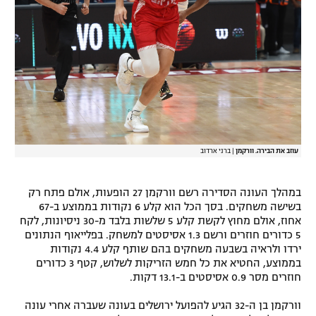
רשיון להקרנה פומבית לבית עסק
הצטרפות לחבילת הערוצים
לוח דרושים – ג'ובנט
תגיות
המגזין
עוזב את הבירה. וורקמן
|
ברני ארדוב
במהלך העונה הסדירה רשם וורקמן 27 הופעות, אולם פתח רק
בשישה משחקים. בסך הכל הוא קלע 6 נקודות בממוצע ב-67
אחוז, אולם מחוץ לקשת קלע 5 שלשות בלבד מ-30 ניסיונות, לקח
5 כדורים חוזרים ורשם 1.3 אסיסטים למשחק. בפלייאוף הנתונים
ירדו ולראיה בשבעה משחקים בהם שותף קלע 4.4 נקודות
בממוצע, החטיא את כל חמש הזריקות לשלוש, קטף 3 כדורים
חוזרים מסר 0.9 אסיסטים ב-13.1 דקות.
וורקמן בן ה-32 הגיע להפועל ירושלים בעונה שעברה אחרי עונה