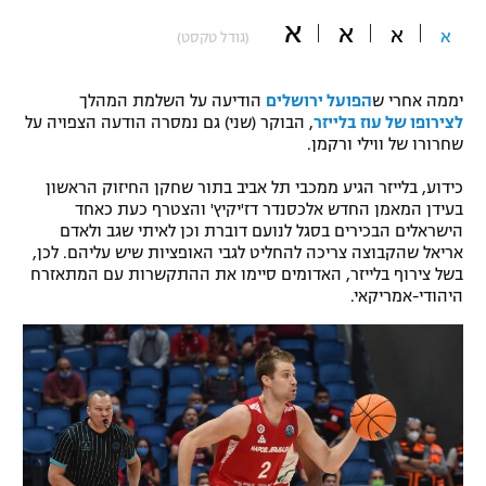
א
"מחצית בשכונה" – פודקאסט
א
א
א
(גודל טקסט)
אופניים
ספורט מוטורי
משתתפים וזוכים בפרסים
יממה אחרי ש
הפועל ירושלים
הודיעה על השלמת המהלך
לצירופו של עוז בלייזר
, הבוקר (שני) גם נמסרה הודעה הצפויה על
שחרורו של ווילי ורקמן.
כדורמים
תקנון משתתפים וזוכים בפרסים
טניס
כידוע, בלייזר הגיע ממכבי תל אביב בתור שחקן החיזוק הראשון
פוטבול אמריקאי NFL
בעידן המאמן החדש אלכסנדר דז'יקיץ' והצטרף כעת כאחד
תקנון עבור פעילות אלקטרה
הישראלים הבכירים בסגל לנועם דוברת וכן לאיתי שגב ולאדם
גיימינג E-Sports
בייסבול MLB
אריאל שהקבוצה צריכה להחליט לגבי האופציות שיש עליהם. לכן,
תקנון עבור פעילות ספורט 1 – "מרלן"
בשל צירוף בלייזר, האדומים סיימו את ההתקשרות עם המתאזרח
היהודי-אמריקאי.
ספורט אתגרי ואקסטרים
תנאי שימוש
אומנויות לחימה
מדיניות פרטיות
גיימינג E-Sports
תקנון פעילות ספורט 1