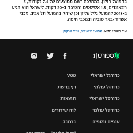
בהפועל חולון, במהלכה רשם ממוצעים של 7.4 נקודות, 5
ריבאונדים, 1.5 אסיסטים וחטיפה ב-20 דקות. לישראל הוא הגיע
ב-2013 להפועל גליל עליון וכן שיחק בהפועל תל אביב, מכבי
אשדוד/באר טוביה ובמכבי חיפה.
עוד באותו נושא:
הפועל ירושלים
,
ווילי וורקמן
כדורגל ישראלי
VOD
כדורגל עולמי
רץ ברשת
ליגת העל
כדורסל ישראלי
תוצאות
ליגת
ליגה לאומית
האלופות
כדורסל עולמי
לוח שידורים
ליגת ווינר
סל
גביע הטוטו
ענפים נוספים
ברחבה
ליגה
NBA
אירופית