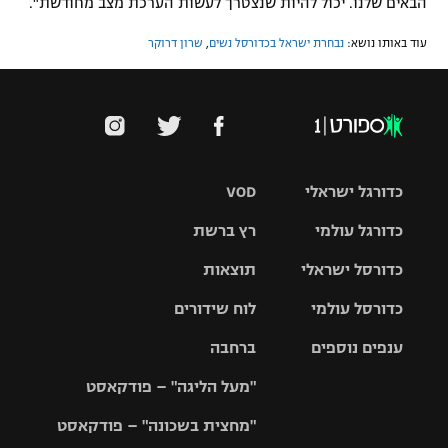
הבאים שלנו. יכול להיות שנצטרך לעשות הערכת מצב מחודשת".
עוד באותו נושא:
נבחרת ישראל בכדורסל נשים
,
שרון דרוקר
כדורגל ישראלי
VOD
כדורגל עולמי
רץ ברשת
ליגת העל
כדורסל ישראלי
תוצאות
ליגת
ליגה לאומית
האלופות
כדורסל עולמי
לוח שידורים
ליגת ווינר
סל
גביע הטוטו
ענפים נוספים
ברחבה
ליגה
NBA
אירופית
"מעל הליגה" – פודקאסט
ליגה לאומית
ליגיונרים
טניס
יורוליג
ליגה אנגלית
"מחצית בשכונה" – פודקאסט
כדורסל נשים
גביע המדינה