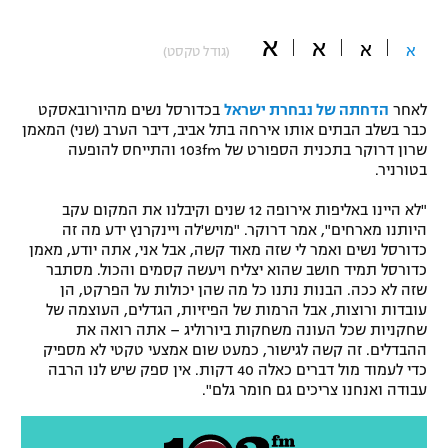
"מחצית בשכונה" – פודקאסט
אופניים
א
א
א
א
(גודל טקסט)
ספורט מוטורי
משתתפים וזוכים בפרסים
לאחר
הדחתה של נבחרת ישראל
בכדורסל נשים מהיורובאסקט
כבר בשלב הבתים אותו אירחה בתל אביב, דיבר הערב (שני) המאמן
כדורמים
שרון דרוקר בתכנית הספורט של 103fm והתייחס להופעה
תקנון משתתפים וזוכים בפרסים
טניס
בטורניר.
פוטבול אמריקאי NFL
תקנון עבור פעילות אלקטרה
"לא היינו באליפות אירופה 12 שנים וקיבלנו את המקום עקב
גיימינג E-Sports
היותנו מארחים", אמר דרוקר. "מויש'לה ויינקרנץ ידע מה זה
בייסבול MLB
תקנון עבור פעילות ספורט 1 – "מרלן"
כדורסל נשים ואמר לי שזה מאוד קשה, אבל אני, אתה יודע, מאמן
כדורסל תמיד חושב שהוא יצליח ויעשה קסמים והכול. מסתבר
ספורט אתגרי ואקסטרים
שזה לא ככה. הבנות נתנו כל מה שהן יכולות על הפרקט, הן
תנאי שימוש
עובדות ורוצות, אבל הרמות של הפיזיות, הגדלים, העוצמה של
אומנויות לחימה
שחקניות שכל העונה משחקות ביורוליג – אתה רואה את
ההבדלים. זה קשה לגישור, כמעט שום אמצעי טקטי לא מספיק
מדיניות פרטיות
כדי לעמוד מול דברים כאלה 40 דקות. אין ספק שיש לנו הרבה
גיימינג E-Sports
עבודה ואנחנו צריכים גם חומר גלם".
תקנון פעילות ספורט 1