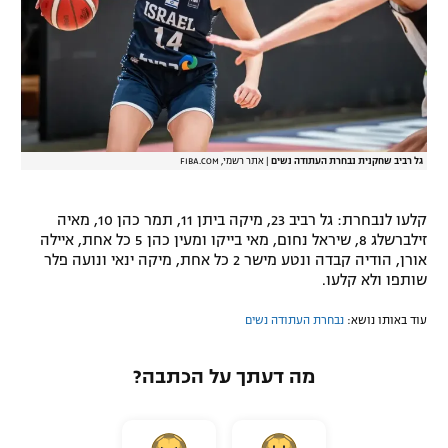
רשיון להקרנה פומבית לבית עסק
הצטרפות לחבילת הערוצים
לוח דרושים – ג'ובנט
גל רביב שחקנית נבחרת העתודה נשים
|
אתר רשמי, FIBA.COM
תגיות
המגזין
קלעו לנבחרת: גל רביב 23, מיקה ביתן 11, תמר כהן 10, מאיה
זילברשלג 8, שיראל נחום, מאי בייקו ומעין כהן 5 כל אחת, איילה
אורן, הודיה קבדה ונטע מישר 2 כל אחת, מיקה ינאי ונועה פלר
שותפו ולא קלעו.
עוד באותו נושא:
נבחרת העתודה נשים
מה דעתך על הכתבה?