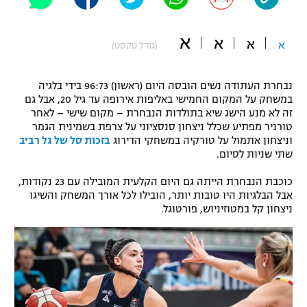
"מחצית בשכונה" – פודקאסט
אופניים
א
א
א
א
(גודל טקסט)
ספורט מוטורי
משתתפים וזוכים בפרסים
נבחרת העתודה נשים הובסה היום (ראשון) 96:73 בידי בלגיה
כדורמים
במשחק על המקום החמישי באליפות אירופה עד גיל 20, אבל גם
תקנון משתתפים וזוכים בפרסים
טניס
זה לא מנע הישג שיא בתולדות הנבחרת – מקום שישי – לאחר
פוטבול אמריקאי NFL
טורניר מפתיע שכלל ניצחון סנסציוני על צרפת בשמינית הגמר
תקנון עבור פעילות אלקטרה
וניצחון אתמול על טורקיה במשחקי הדירוג
בזכות סל של גל רביב
שתי שניות לסיום.
גיימינג E-Sports
בייסבול MLB
תקנון עבור פעילות ספורט 1 – "מרלן"
כוכבת הנבחרת הייתה גם היום הקלעית המובילה עם 23 נקודות,
ספורט אתגרי ואקסטרים
אבל הבלגיות היו טובות יותר, הובילו לכל אורך המשחק והשיגו
תנאי שימוש
ניצחון קל במטוזיניוש, פורטוגל.
אומנויות לחימה
מדיניות פרטיות
גיימינג E-Sports
תקנון פעילות ספורט 1