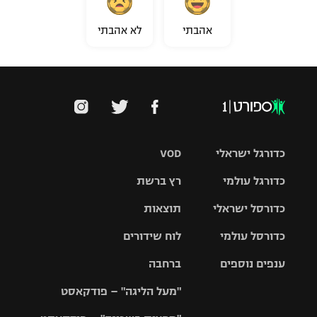
אהבתי
לא אהבתי
כדורגל ישראלי
VOD
כדורגל עולמי
רץ ברשת
ליגת העל
כדורסל ישראלי
תוצאות
ליגת
ליגה לאומית
האלופות
כדורסל עולמי
לוח שידורים
ליגת ווינר
סל
גביע הטוטו
ענפים נוספים
ברחבה
ליגה
NBA
אירופית
"מעל הליגה" – פודקאסט
ליגה לאומית
ליגיונרים
טניס
יורוליג
ליגה אנגלית