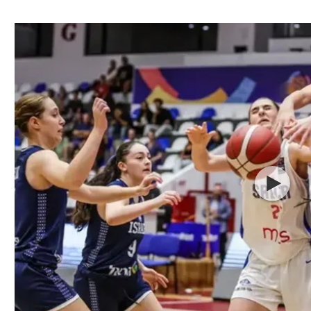
ל אביב
ליגה טורקית
תל אביב
ליגה סינית
חיפה
ליגה ברזילאית
באר שבע
ליגות נוספות
תניה
דה