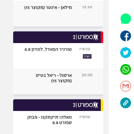
היאבקות WWE
13:50
מילאן - אינטר (מקוצר 15)
אופניים
ספורט מוטורי
כדורמים
פוטבול אמריקאי NFL
בייסבול MLB
עכשיו
טורניר הפאדל, לונדון 6.8
ספורט אתגרי
ישיר
ואקסטרים
אומנויות לחימה
20:00
ארסנל - ריאל בטיס
גיימינג E-Sports
(מקוצר 15)
עכשיו
וואלה! תיקתקנו - מבזק
ספורט 6.8