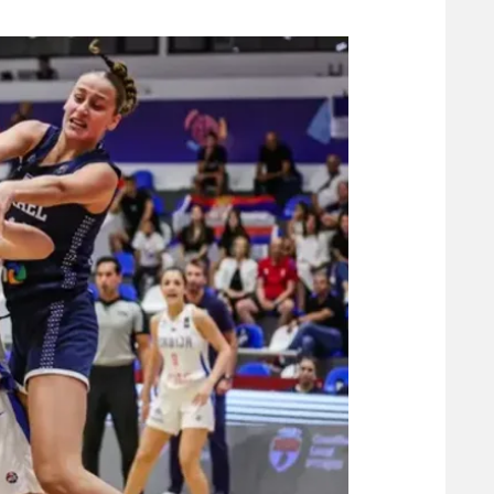
משתתפים וזוכים בפרסים
מכבי ת
הפועל 
תקנון משתתפים וזוכים בפרסים
הפועל 
תקנון עבור פעילות אלקטרה
הפועל 
תקנון עבור פעילות ספורט 1 – "מרלן"
מכבי נ
טניס
בני יהו
גיימינג E-Sports
תנאי שימוש
מדיניות פרטיות
תקנון פעילות ספורט 1
רשיון להקרנה פומבית לבית עסק
הצטרפות לחבילת הערוצים
לוח דרושים – ג'ובנט
תגיות