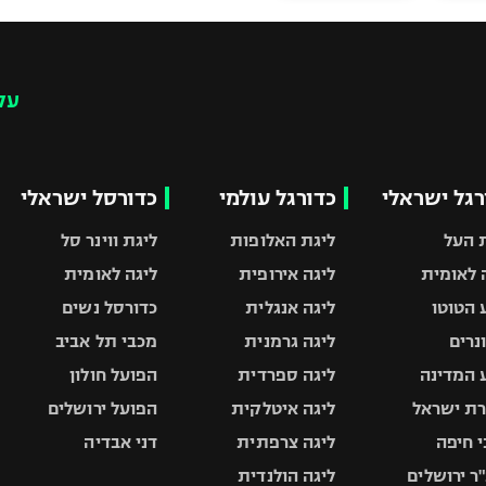
עק
רגל ישראלי
כדורגל עולמי
כדורסל ישראלי
 העל
ליגת האלופות
ליגת ווינר סל
 לאומית
ליגה אירופית
ליגה לאומית
 הטוטו
ליגה אנגלית
כדורסל נשים
ונרים
ליגה גרמנית
מכבי תל אביב
 המדינה
ליגה ספרדית
הפועל חולון
ת ישראל
ליגה איטלקית
הפועל ירושלים
 חיפה
ליגה צרפתית
דני אבדיה
ר ירושלים
ליגה הולנדית