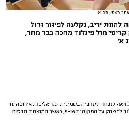
תר רשמי, פיב"א
 להוות יריב, נקלעה לפיגור גדול
בסה 79:40. משחק קריטי מול פינלנד מחכה כבר מחר,
 א'
נבחרת הקדטיות הפסידה הערב (שלישי) 79:40 לנבחרת סרביה בשמינית גמר אליפות אירופה עד
גיל 16, ותפגוש מחר בשעה 20:30 את פינלנד למשחק על המקומות 9-16, כאשר המנצחת תבטיח