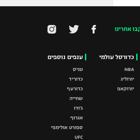
בו אחרינו
כדורסל עולמי
ענפים נוספים
NBA
טניס
יורוליג
כדוריד
יורוקאפ
כדורעף
שחייה
ג'ודו
אגרוף
ספורט אולימפי
UFC