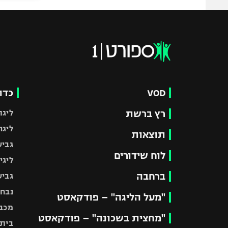
VOD
כדו
רץ ברשת
ליגת
ליגה
תוצאות
גביע
לוח שידורים
ליגי
ברחבה
גביע
נבחר
"מעל הליגה" – פודקאסט
מכבי
"מחצית בשכונה" – פודקאסט
בית"