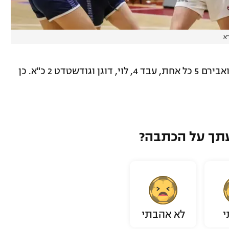
"א
קלעו לישראל: כרמי 14, אבודרהם 6, גורין ואבירם 5 כל אחת, עבד 4, לוי, דוגן וגודשטדט 2 כ"א. כן
תך על הכתבה?
י
לא אהבתי