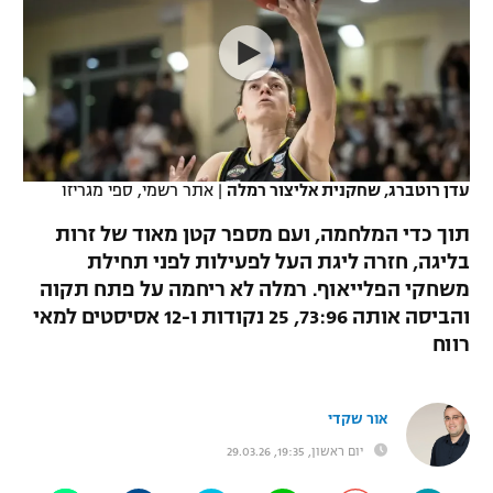
כדורסל נשים
נבחרת ישראל
יורוליג
ליגה ספרדית
טניס
VOD
מכבי תל אביב
מכבי חיפה
יורוקאפ
ליגה איטלקית
כדוריד
הפועל חולון
בית"ר ירושלים
רץ ברשת
ליגה צרפתית
כדורעף
הפועל ירושלים
מכבי תל אביב
עדן רוטברג, שחקנית אליצור רמלה
|
אתר רשמי, ספי מגריזו
ליגה הולנדית
שחייה
תוצאות
דני אבדיה
תוך כדי המלחמה, ועם מספר קטן מאוד של זרות
הפועל תל אביב
בליגה, חזרה ליגת העל לפעילות לפני תחילת
ליגה טורקית
ג'ודו
משחקי הפלייאוף. רמלה לא ריחמה על פתח תקוה
הפועל חיפה
לוח שידורים
ליגה סינית
והביסה אותה 73:96, 25 נקודות ו-12 אסיסטים למאי
אגרוף
רווח
הפועל באר שבע
ליגה ברזילאית
ברחבה
ספורט אולימפי
מכבי נתניה
ליגות נוספות
אור שקדי
UFC
"מעל הליגה" – פודקאסט
בני יהודה
יום ראשון, 19:35, 29.03.26
היאבקות WWE