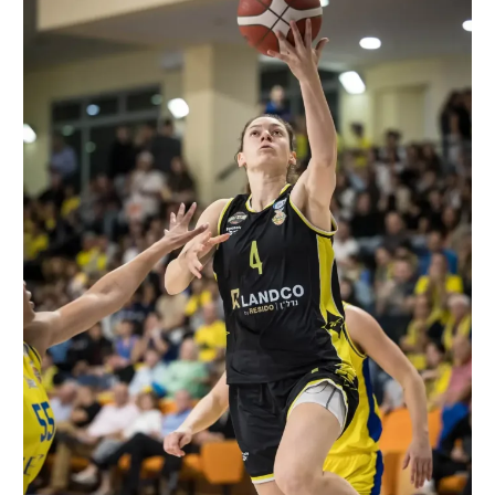
רשיון להקרנה פומבית לבית עסק
הצטרפות לחבילת הערוצים
לוח דרושים – ג'ובנט
תגיות
המגזין