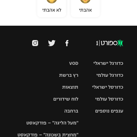
אהבתי
לא אהבתי
כדורגל ישראלי
VOD
כדורגל עולמי
רץ ברשת
ליגת העל
כדורסל ישראלי
תוצאות
ליגת
ליגה לאומית
האלופות
כדורסל עולמי
לוח שידורים
ליגת ווינר
סל
גביע הטוטו
ענפים נוספים
ברחבה
ליגה
NBA
אירופית
"מעל הליגה" – פודקאסט
ליגה לאומית
ליגיונרים
טניס
יורוליג
ליגה אנגלית
"מחצית בשכונה" – פודקאסט