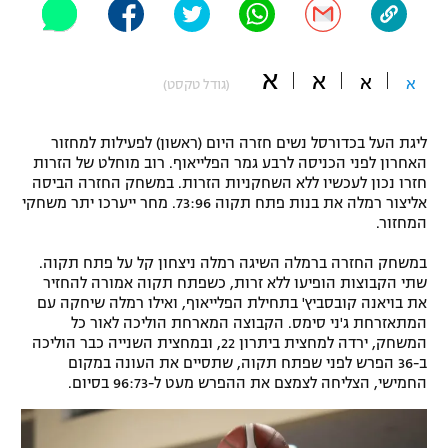
"מחצית בשכונה" – פודקאסט
אופניים
א
א
א
א
(גודל טקסט)
ספורט מוטורי
משתתפים וזוכים בפרסים
כדורמים
ליגת העל בכדורסל נשים חזרה היום (ראשון) לפעילות למחזור
תקנון משתתפים וזוכים בפרסים
טניס
האחרון לפני הכניסה לרבע גמר הפלייאוף. רוב מוחלט של הזרות
חזרו נכון לעכשיו ללא השחקניות הזרות. במשחק החזרה הביסה
פוטבול אמריקאי NFL
תקנון עבור פעילות אלקטרה
אליצור רמלה את בנות פתח תקוה 73:96. מחר ייערכו יתר משחקי
המחזור.
גיימינג E-Sports
בייסבול MLB
תקנון עבור פעילות ספורט 1 – "מרלן"
במשחק החזרה ברמלה השיגה רמלה ניצחון קל על פתח תקוה.
ספורט אתגרי ואקסטרים
שתי הקבוצות הופיעו ללא זרות, כשפתח תקוה אמורה להחזיר
תנאי שימוש
את בויאנה קובסביץ' בתחילת הפלייאוף, ואילו רמלה שיחקה עם
המתאזרחת ג'ני סימס. הקבוצה המארחת הוליכה לאור כל
אומנויות לחימה
המשחק, ירדה למחצית ביתרון 22, ובמחצית השנייה כבר הוליכה
ב-36 הפרש לפני שפתח תקוה, שתסיים את העונה במקום
מדיניות פרטיות
גיימינג E-Sports
החמישי, הצליחה לצמצם את ההפרש מעט ל-96:73 בסיום.
תקנון פעילות ספורט 1