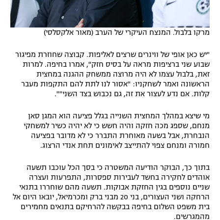
מרקו בלבול. המנצח העיקרי של הערב (מאור אלקסלסי)
"יש כאן אופי של ווינרים שרצים לאליפות. קבוצה שחוזרת מפיגור
שבוע שני ברציפות מראה על בסיס חזק", אמרו בחיפה. למרות
זאת, בלבול עצמו לא היה מרוצה ממשחק ההגנה במחצית
הראשונה ואמר לשחקניו: "אסור לנו לתת להם התקפות מעבר
קלות. אם נדע לעצור את זה, גם נכבוש בצד השני"".
מי שיצא במהלך המחצית השנייה בגלל פציעה הוא המגן סאן
מנחם, שספג מכה חזקה והיה חשש כי לא יהיה כשיר למשחקי
הנבחרת, אבל בשעה מאוחרת התברר כי לא מדובר בפציעה
חמורה ומנחם צפוי להתייצב לאימונים תחת אנדי הרצוג.
בתוך כך, הבוקר הודיעה המשטרה כי בסך הכל עוכבו תשעה
אוהדים לחקירה בחשד לעבירות ספסרות, התפרעות ועצרה
שניים נוספים בגין החזקת אבוקות. תשעה מהם שוחררו בתנאי
הרחקה ושני העצורים, בני 20 מבני ברק ומכרמיאל, יובאו היום אל
בית משפט השלום בחיפה בבקשה להרחיקם בתנאים מחמירים
מהמגרשים.