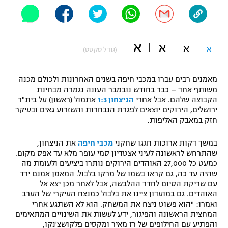
"מחצית בשכונה" – פודקאסט
אופניים
א
ספורט מוטורי
א
משתתפים וזוכים בפרסים
א
א
(גודל טקסט)
כדורמים
תקנון משתתפים וזוכים בפרסים
מאמנים רבים עברו במכבי חיפה בשנים האחרונות ולכולם מכנה
טניס
משותף אחד – כבר בחודש נובמבר העונה נגמרה מבחינת
פוטבול אמריקאי NFL
הקבוצה שלהם. אבל אחרי
הניצחון 1:3
אתמול (ראשון) על בית"ר
תקנון עבור פעילות אלקטרה
ירושלים, הירוקים יוצאים לפגרת הנבחרות והשזרוע גאים ובעיקר
גיימינג E-Sports
בייסבול MLB
חזק במאבק האליפות.
תקנון עבור פעילות ספורט 1 – "מרלן"
ספורט אתגרי ואקסטרים
במשך דקות ארוכות חגגו שחקני
מכבי חיפה
את הניצחון,
תנאי שימוש
שהתרחש לראשונה לעיני אצטדיון סמי עופר מלא עד אפס מקום.
כמעט כל 27,000 האוהדים הירוקים נותרו ביציעים ולעומת מה
אומנויות לחימה
שהיה עד כה, גם קראו בשמו של מרקו בלבול. המאמן אמנם ירד
עם שריקת הסיום לחדר ההלבשה, אבל לאחר מכן יצא אל
מדיניות פרטיות
גיימינג E-Sports
האוהדים. גם במועדון ציינו את בלבול כמנצח העיקרי של הערב
ואמרו: "הוא פשוט ניצח את המשחק. הוא לא השתגע אחרי
המחצית הראשונה והפיגור, ידע לעשות את השינויים המתאימים
תקנון פעילות ספורט 1
והפתיע עם החילופים של רז מאיר ומקסים פלקושצ'נקו,