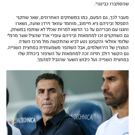
שהסתברו כבינגו".
רשיון להקרנה פומבית לבית עסק
מעבר לכך, גם הפעם, כמו במשחקים האחרונים, שאר שחקני
הצטרפות לחבילת הערוצים
הספסל וביניהם גיא חיימוב, מוחמד עוואד וירדן שועה, נשארו
וחגגו עם חבריהם על כר הדשא למרות שכלל לא שותפו במשחק.
גם השחקנים זכו למחמאות וביניהם עופרי ארד שהציל שער מרגלי
לוח דרושים – ג'ובנט
שלומי אזולאי והקפטן נטע לביא שהתקשה מול מרכז השדה
המצוין של הירושלמים, אבל השתפר משמעותית במחצית השנייה.
תגיות
גם הקשר דולב חזיזה זכה למחמאות על השיפור ביכולת שלו
במחצית השנייה ועל כיבוש השער שהוביל למהפך.
המגזין