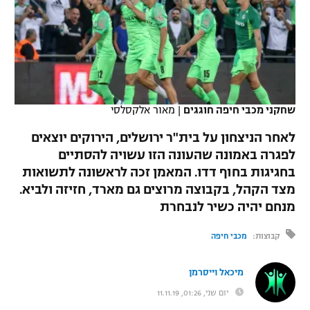
כדורסל נשים
נבחרת ישראל
יורוליג
ליגה ספרדית
טניס
VOD
מכבי תל אביב
מכבי חיפה
יורוקאפ
ליגה איטלקית
כדוריד
הפועל חולון
בית"ר ירושלים
רץ ברשת
ליגה צרפתית
כדורעף
שחקני מכבי חיפה חוגגים
|
מאור אלקסלסי
הפועל ירושלים
מכבי תל אביב
ליגה הולנדית
לאחר הניצחון על בית"ר ירושלים, הירוקים יוצאים
שחייה
תוצאות
דני אבדיה
הפועל תל אביב
לפגרה באמונה שהעונה הזו עשויה להסתיים
ליגה טורקית
בחגיגות בחוף דדו. המאמן זכה לראשונה לתשואות
ג'ודו
הפועל חיפה
לוח שידורים
מצד הקהל, בקבוצה מרוצים גם מארד, חזיזה ולביא.
ליגה סינית
אגרוף
מנחם יהיה כשיר לנבחרת
הפועל באר שבע
ליגה ברזילאית
ברחבה
קבוצות:
מכבי חיפה
ספורט אולימפי
מכבי נתניה
ליגות נוספות
UFC
מיכאל וייסרמן
"מעל הליגה" – פודקאסט
בני יהודה
יום שני, 01:26, 11.11.19
היאבקות WWE