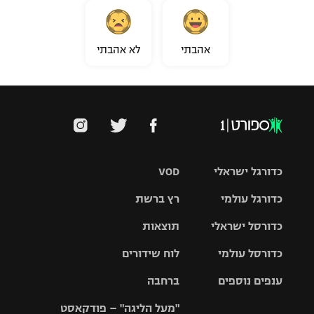
אהבתי
לא אהבתי
כדורגל ישראלי
VOD
כדורגל עולמי
רץ ברשת
ליגת העל
כדורסל ישראלי
תוצאות
ליגת
ליגה לאומית
האלופות
כדורסל עולמי
לוח שידורים
ליגת ווינר
סל
גביע הטוטו
ענפים נוספים
ברחבה
ליגה
NBA
אירופית
"מעל הליגה" – פודקאסט
ליגה לאומית
ליגיונרים