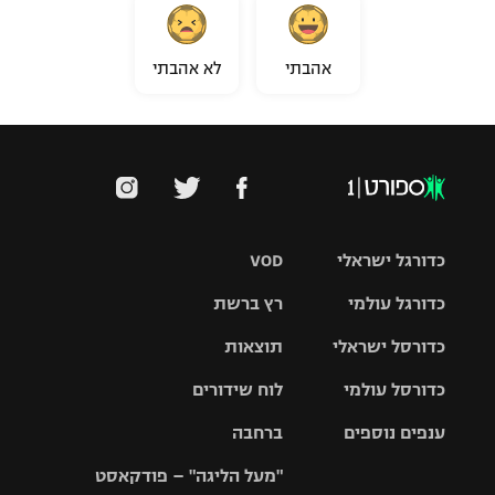
אהבתי
לא אהבתי
כדורגל ישראלי
VOD
כדורגל עולמי
רץ ברשת
ליגת העל
כדורסל ישראלי
תוצאות
ליגת
ליגה לאומית
האלופות
כדורסל עולמי
לוח שידורים
ליגת ווינר
סל
גביע הטוטו
ענפים נוספים
ברחבה
ליגה
NBA
אירופית
"מעל הליגה" – פודקאסט
ליגה לאומית
ליגיונרים
טניס