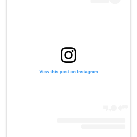
רשיון להקרנה פומבית לבית עסק
הצטרפות לחבילת הערוצים
לוח דרושים – ג'ובנט
תגיות
המגזין
View this post on Instagram