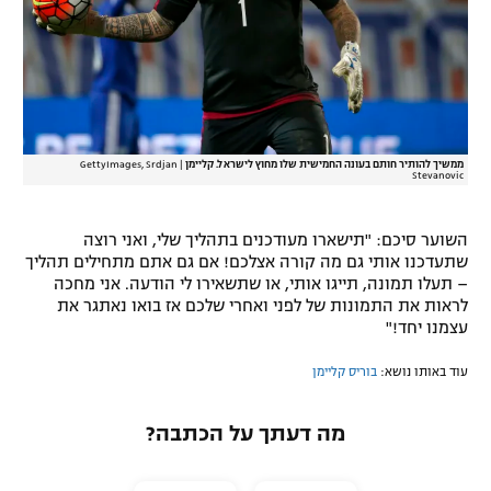
ממשיך להותיר חותם בעונה החמישית שלו מחוץ לישראל. קליימן
|
GettyImages, Srdjan
Stevanovic
השוער סיכם: "תישארו מעודכנים בתהליך שלי, ואני רוצה
שתעדכנו אותי גם מה קורה אצלכם! אם גם אתם מתחילים תהליך
– תעלו תמונה, תייגו אותי, או שתשאירו לי הודעה. אני מחכה
לראות את התמונות של לפני ואחרי שלכם אז בואו נאתגר את
עצמנו יחד!"
עוד באותו נושא:
בוריס קליימן
מה דעתך על הכתבה?