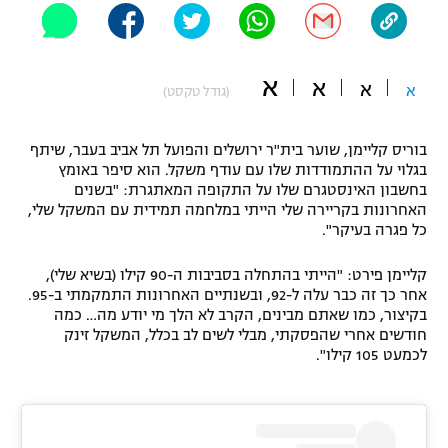
"מחצית בשכונה" – פודקאסט
אופניים
א
א
א
ספורט מוטורי
א
משתתפים וזוכים בפרסים
(גודל טקסט)
כדורמים
בוריס קליימן, שוער בית"ר ירושלים והפועל תל אביב בעבר, שיתף
תקנון משתתפים וזוכים בפרסים
טניס
בגלוי על ההתמודדות שלו עם עודף משקל. הוא סיפר באומץ
פוטבול אמריקאי NFL
בחשבון האינסטגרם שלו על התקופה המאתגרת: "בשנים
תקנון עבור פעילות אלקטרה
האחרונות בקריירה שלי הייתי במלחמה תמידית עם המשקל שלי,
גיימינג E-Sports
כל פגרה בעיקר".
בייסבול MLB
תקנון עבור פעילות ספורט 1 – "מרלן"
קליימן פירט: "הייתי בהתחלה בסביבות ה-90 קילו (בשיא שלי),
ספורט אתגרי ואקסטרים
אחר כך זה כבר עלה ל-92, ובשנתיים האחרונות התמקמתי ב-95.
תנאי שימוש
בקיצור, כמו שאתם מבינים, הקרב לא הלך מי יודע מה… כמה
אומנויות לחימה
חודשים אחרי שהפסקתי, מבלי לשים לב בכלל, המשקל זינק
לכמעט 105 קילו".
מדיניות פרטיות
גיימינג E-Sports
תקנון פעילות ספורט 1