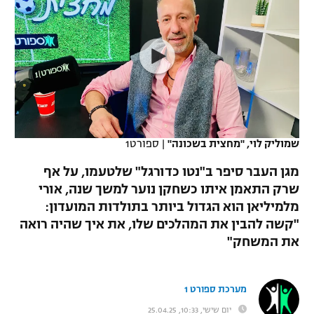
כדורסל נשים
נבחרת ישראל
יורוליג
ליגה ספרדית
טניס
VOD
מכבי תל אביב
מכבי חיפה
יורוקאפ
ליגה איטלקית
כדוריד
הפועל חולון
בית"ר ירושלים
רץ ברשת
ליגה צרפתית
כדורעף
הפועל ירושלים
מכבי תל אביב
ליגה הולנדית
שחייה
תוצאות
שמוליק לוי, "מחצית בשכונה"
|
ספורט1
דני אבדיה
הפועל תל אביב
ליגה טורקית
מגן העבר סיפר ב"נטו כדורגל" שלטעמו, על אף
ג'ודו
הפועל חיפה
שרק התאמן איתו כשחקן נוער למשך שנה, אורי
לוח שידורים
ליגה סינית
מלמיליאן הוא הגדול ביותר בתולדות המועדון:
אגרוף
הפועל באר שבע
"קשה להבין את המהלכים שלו, את איך שהיה רואה
ליגה ברזילאית
ברחבה
את המשחק"
ספורט אולימפי
מכבי נתניה
ליגות נוספות
UFC
"מעל הליגה" – פודקאסט
בני יהודה
מערכת ספורט 1
היאבקות WWE
יום שישי, 10:33, 25.04.25