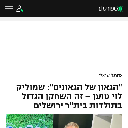
כדורגל ישראלי
ליגת העל
כדורגל עולמי
כדורגל ישראלי
ליגה לאומית
"הגאון של הגאונים": שמוליק
ליגת האלופות
כדורסל ישראלי
גביע הטוטו
לוי טוען – זה השחקן הגדול
ליגה אירופית
בתולדות בית"ר ירושלים
ליגת ווינר סל
ליגיונרים
כדורסל עולמי
ליגה אנגלית
ליגה לאומית
גביע המדינה
NBA
ליגה גרמנית
ענפים נוספים