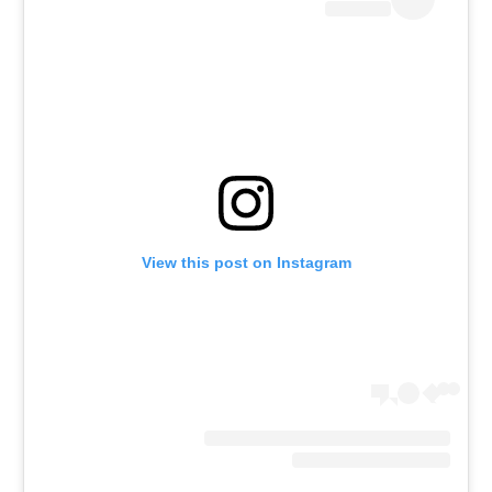
רשיון להקרנה פומבית לבית עסק
הצטרפות לחבילת הערוצים
לוח דרושים – ג'ובנט
תגיות
המגזין
View this post on Instagram