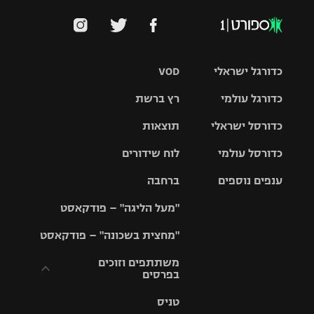
כדורגל ישראלי
VOD
כדורגל עולמי
רץ ברשת
ליגת העל
כדורסל ישראלי
תוצאות
ליגת
ליגה לאומית
האלופות
כדורסל עולמי
לוח שידורים
ליגת ווינר
סל
גביע הטוטו
ענפים נוספים
ברחבה
ליגה
NBA
אירופית
"מעל הליגה" – פודקאסט
ליגה לאומית
ליגיונרים
טניס
יורוליג
ליגה אנגלית
"מחצית בשכונה" – פודקאסט
כדורסל נשים
גביע המדינה
כדוריד
יורוקאפ
ליגה גרמנית
משתתפים וזוכים
בפרסים
מכבי תל
נבחרת
כדורעף
אביב
ישראל
ליגה
טניס
ספרדית
תקנון משתתפים