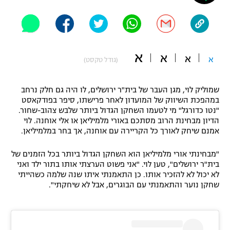
"מחצית בשכונה" – פודקאסט
אופניים
ספורט מוטורי
משתתפים וזוכים בפרסים
א
א
א
א
(גודל טקסט)
כדורמים
תקנון משתתפים וזוכים בפרסים
טניס
שמוליק לוי, מגן העבר של בית"ר ירושלים, לו היה גם חלק נרחב
פוטבול אמריקאי NFL
במהפכת השיווק של המועדון לאחר פרישתו, סיפר בפודקאסט
תקנון עבור פעילות אלקטרה
"נטו כדורגל" מי לטעמו השחקן הגדול ביותר שלבש צהוב-שחור.
גיימינג E-Sports
בייסבול MLB
הדיון מבחינת הרוב מסתכם באורי מלמיליאן או אלי אוחנה. לוי
תקנון עבור פעילות ספורט 1 – "מרלן"
אמנם שיחק לאורך כל הקריירה עם אוחנה, אך בחר במלמיליאן.
ספורט אתגרי ואקסטרים
תנאי שימוש
"מבחינתי אורי מלמיליאן הוא השחקן הגדול ביותר בכל הזמנים של
בית"ר ירושלים", טען לוי. "אני פשוט הערצתי אותו בתור ילד ואני
אומנויות לחימה
לא יכול לא להזכיר אותו. כן התאמנתי איתו שנה שלמה כשהייתי
שחקן נוער והתאמנתי עם הבוגרים, אבל לא שיחקתי".
מדיניות פרטיות
גיימינג E-Sports
תקנון פעילות ספורט 1