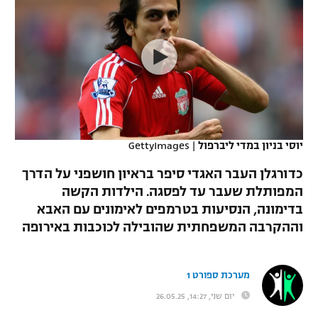
כדורסל נשים
נבחרת ישראל
יורוליג
ליגה ספרדית
טניס
VOD
מכבי תל אביב
מכבי חיפה
יורוקאפ
ליגה איטלקית
כדוריד
הפועל חולון
בית"ר ירושלים
רץ ברשת
ליגה צרפתית
כדורעף
הפועל ירושלים
מכבי תל אביב
ליגה הולנדית
שחייה
תוצאות
יוסי בניון במדי ליברפול
|
GettyImages
דני אבדיה
הפועל תל אביב
ליגה טורקית
כדורגלן העבר האגדי סיפר בראיון חושפני על הדרך
ג'ודו
הפועל חיפה
המפותלת שעבר עד לפסגה. הילדות הקשה
לוח שידורים
ליגה סינית
בדימונה, הנסיעות בטרמפים לאימונים עם האבא
אגרוף
הפועל באר שבע
וההקרבה המשפחתית שהובילה לכוכבות באירופה
ליגה ברזילאית
ברחבה
ספורט אולימפי
מכבי נתניה
ליגות נוספות
מערכת ספורט 1
UFC
"מעל הליגה" – פודקאסט
בני יהודה
יום שני, 14:27, 26.05.25
היאבקות WWE