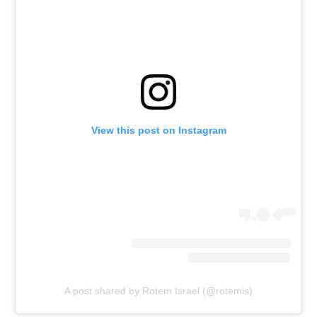
רשיון להקרנה פומבית לבית עסק
הצטרפות לחבילת הערוצים
לוח דרושים – ג'ובנט
תגיות
View this post on Instagram
המגזין
A post shared by Rotem Israel (@rotemis)