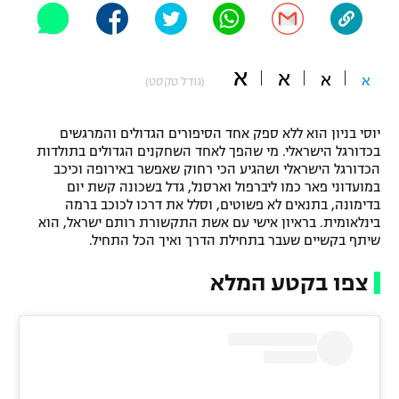
"מחצית בשכונה" – פודקאסט
אופניים
א
א
א
ספורט מוטורי
א
משתתפים וזוכים בפרסים
(גודל טקסט)
כדורמים
יוסי בניון הוא ללא ספק אחד הסיפורים הגדולים והמרגשים
תקנון משתתפים וזוכים בפרסים
טניס
בכדורגל הישראלי. מי שהפך לאחד השחקנים הגדולים בתולדות
פוטבול אמריקאי NFL
הכדורגל הישראלי ושהגיע הכי רחוק שאפשר באירופה וכיכב
תקנון עבור פעילות אלקטרה
במועדוני פאר כמו ליברפול וארסנל, גדל בשכונה קשת יום
גיימינג E-Sports
בדימונה, בתנאים לא פשוטים, וסלל את דרכו לכוכב ברמה
בייסבול MLB
תקנון עבור פעילות ספורט 1 – "מרלן"
בינלאומית. בראיון אישי עם אשת התקשורת רותם ישראל, הוא
שיתף בקשיים שעבר בתחילת הדרך ואיך הכל התחיל.
ספורט אתגרי ואקסטרים
תנאי שימוש
צפו בקטע המלא
אומנויות לחימה
מדיניות פרטיות
גיימינג E-Sports
תקנון פעילות ספורט 1