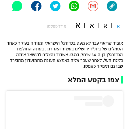
"מחצית בשכונה" – פודקאסט
אופניים
א
א
א
ספורט מוטורי
א
משתתפים וזוכים בפרסים
(גודל טקסט)
כדורמים
אופיר קריאף עבר לא מעט בכדורגל הישראלי ומזוהה בעיקר כאחד
תקנון משתתפים וזוכים בפרסים
טניס
הסמלים של בית"ר ירושלים בעשור האחרון . בעונה החולפת
פוטבול אמריקאי NFL
הכדורגלן בן ה-34 שיחק במ.ס. אשדוד והצליח להישאר איתה
תקנון עבור פעילות אלקטרה
בליגת העל, לאחר שעבר אליה באמצע העונה מהמועדון מהבירה
גיימינג E-Sports
שבו גם תיפקד כקפטן.
בייסבול MLB
תקנון עבור פעילות ספורט 1 – "מרלן"
צפו בקטע המלא
ספורט אתגרי ואקסטרים
תנאי שימוש
אומנויות לחימה
מדיניות פרטיות
גיימינג E-Sports
תקנון פעילות ספורט 1