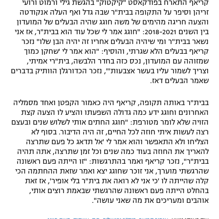
קריאף התארח בפודקאסט "קיקטוק" בהגשת גילי ורמוט ורועי
זריהן וסיפר על התקופה בבית"ר שבה גדל ואף העלה אנקודטה
והצעה חריגה מהימים של משה חוגג שהיה הבעלים של המועדון
בין השנים 2018-2021: "חוגג אמר לי שכל עוד הוא בבית"ר, אז אני
נשאר בבית"ר ומי שיהיה הבעלים אחריו זה יהיה הבן שלו" נזכר
קריאף בבעלים הלא שגרתי, והוסיף: "הוא אמר לי 'שחקן כמוך
שמזוהה עם המועדון, נכס כזה בחדר הלבשה, בית"רי אמיתי,
וצריך לשמור עליו בעשר אצבעות'", נזכר הכדורגלן הוותיק בדברים
שאמר הבעלים דאז.
בבית"ר באותה תקופה, קריאף היה כאמור הקפטן ואחד מסמליה
האחרונים וחוגג ידע כמה גדולה השפעתו והציע לו הצעה קצת
הזויה שלא לומר מטורפת: "חוגג החתים אותי לשלוש שנים ובעצם
רצה לעשות איתי חוזה לכל החיים, זה היה הדיבור. בסוף לא
הצליחו ולא התאפשר והוא אמר לי 'אל תדאג כל פעם שתרצה
להאריך את החוזה בעוד כמה שנים וכל זמן שתרצה, אתה תהיה
בבית"ר", נזכר קריאף ואמר בהתרגשות: "זו הייתה פעם ראשונה
שהרגשתי מוערך, אני זוכר שחוגג יצא ואמר שזאת ההחתמה הכי
קלה שהייתה לו 'כי אני לא רואה את בית"ר בלי אופיר', אז זאת
בהחלט הייתה פעם ראשונה שהרגשתי שבאמת רוצים אותי,
אוהבים ומעריכים את מה שאני עושה".