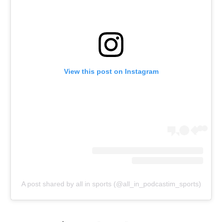
רשיון להקרנה פומבית לבית עסק
הצטרפות לחבילת הערוצים
לוח דרושים – ג'ובנט
View this post on Instagram
תגיות
המגזין
A post shared by all in sports (@all_in_podcastim_sports)