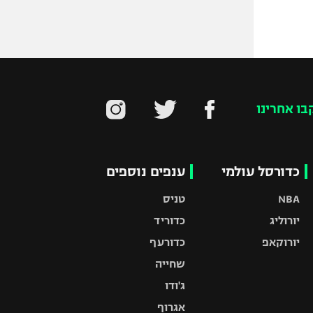
בו אחרינו
כדורסל עולמי
ענפים נוספים
NBA
טניס
יורוליג
כדוריד
יורוקאפ
כדורעף
שחייה
ג'ודו
אגרוף