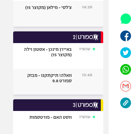
היאבקות WWE
14:20
צ'לסי - מילאן (מקוצר 15)
אופניים
ספורט מוטורי
כדורמים
פוטבול אמריקאי NFL
בייסבול MLB
עכשיו
באיירן מינכן - אסטון וילה
(מקוצר 15)
ספורט אתגרי
ואקסטרים
אומנויות לחימה
13:40
וואלה! תיקתקנו - מבזק
גיימינג E-Sports
ספורט 9.8
עכשיו
ווסט האם - פורטסמות