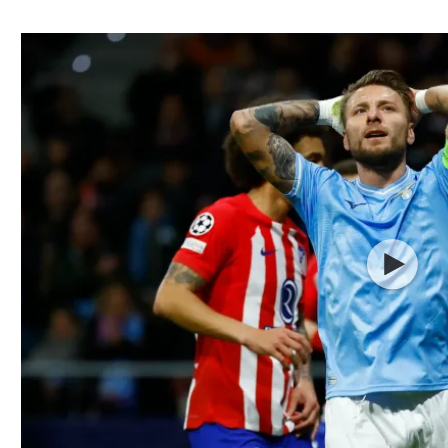
ל אביב
ליגה טורקית
תל אביב
ליגה סינית
חיפה
ליגה ברזילאית
באר שבע
ליגות נוספות
תניה
דה