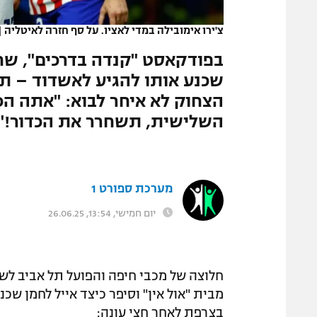
המגזין
צ'ירו אימובילה במדי לאציו. על סף חזרה לאיטליה
|
בפודקאסט "קנדה בדרכים", שח
שכנע אותו להגיע לאשדוד – תו
הצחוק לא איחר לבוא: "אתה הכ
השלישית, תשחרר את הכדור!"
מערכת ספורט 1
יום חמישי, 13:54, 26.06.25
חלוצה של מכבי חיפה והפועל תל אביב ל
מבית "אול אין" וסיפר כיצד אייל לחמן שכ
בצרפת לאחר חצי עונה: