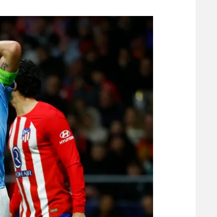
משתתפים וזוכים בפרסים
מכבי ת
הפועל 
תקנון משתתפים וזוכים בפרסים
הפועל 
תקנון עבור פעילות אלקטרה
הפועל 
תקנון עבור פעילות ספורט 1 – "מרלן"
מכבי נ
טניס
בני יהו
גיימינג E-Sports
תנאי שימוש
מדיניות פרטיות
תקנון פעילות ספורט 1
רשיון להקרנה פומבית לבית עסק
הצטרפות לחבילת הערוצים
לוח דרושים – ג'ובנט
תגיות