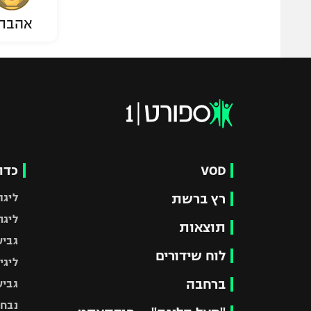
אהבת
VOD
כדו
רץ ברשת
ליגת
ליגה
תוצאות
גביע
לוח שידורים
ליגי
ברחבה
גביע
נבחר