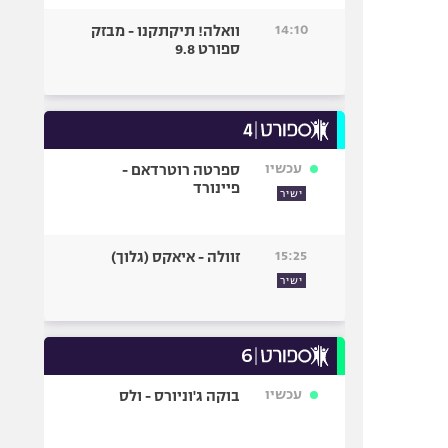
14:10
וואלה! תיקתקנו - מבזק
ספורט 9.8
עכשיו
ספרטה רוטרדאם -
פיינורד
ישיר
15:25
זוולה - איאקס (גלוך)
ישיר
עכשיו
בוקה ג'וניורס - ולס