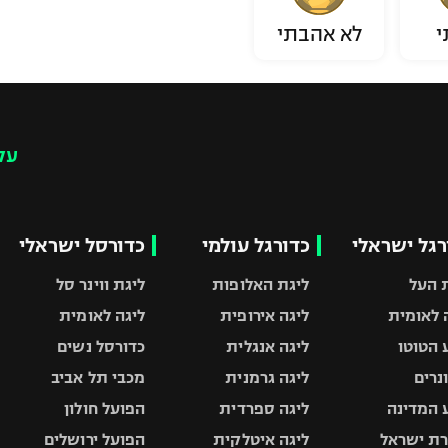
י
לא אהבתי
עק
רגל ישראלי
כדורגל עולמי
כדורסל ישראלי
 העל
ליגת האלופות
ליגת ווינר סל
 לאומית
ליגה אירופית
ליגה לאומית
 הטוטו
ליגה אנגלית
כדורסל נשים
ונרים
ליגה גרמנית
מכבי תל אביב
 המדינה
ליגה ספרדית
הפועל חולון
ת ישראל
ליגה איטלקית
הפועל ירושלים