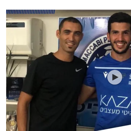
ל אביב
ליגה טורקית
תל אביב
ליגה סינית
חיפה
ליגה ברזילאית
באר שבע
ליגות נוספות
תניה
דה