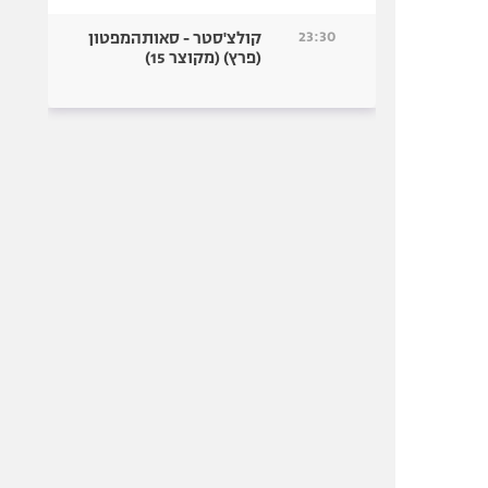
23:30
קולצ'סטר - סאותהמפטון
(פרץ) (מקוצר 15)