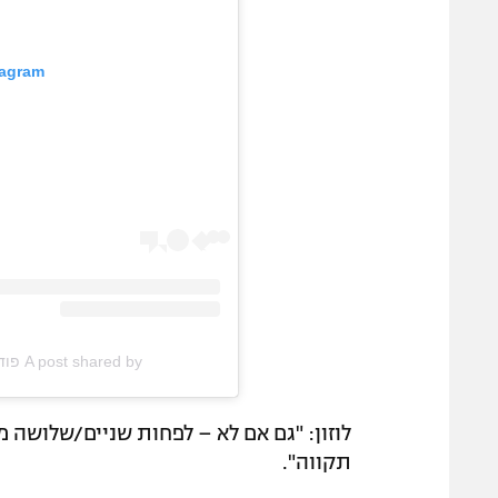
tagram
A post shared by פודקאסט הפודיום (@hapodium_podcast)
לוזון: "גם אם לא – לפחות שניים/שלושה 
תקווה".