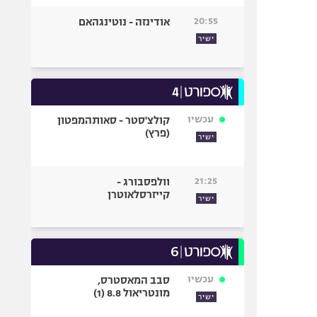
20:55
אודינזה - נוטינגהאם
ישיר
עכשיו
קולצ'סטר - סאותהמפטון
(פרץ)
ישיר
21:25
וולפסבורג -
קייזרסלאוטרן
ישיר
עכשיו
סבב המאסטרס,
מונטריאול 8.8 (1)
ישיר