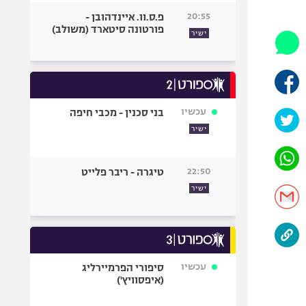
היאבקות WWE
20:55
פ.ס.וו. איינדהובן -
אופניים
פורטונה סיטארד (משולב)
ישיר
ספורט מוטורי
כדורמים
פוטבול אמריקאי NFL
בייסבול MLB
עכשיו
בני סכנין - מכבי חיפה
ספורט אתגרי
ישיר
ואקסטרים
אומנויות לחימה
22:50
טיגרה - ריבר פלייט
גיימינג E-Sports
ישיר
עכשיו
סיפורי הפרמיירליג
(איפסוויץ')