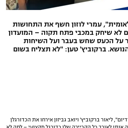
אומית", עמרי לוזון חשף את התחושות
 לא שיחק במכבי פתח תקוה – המועדון
 על הכעס שחש בעבר ועל השיחות
נושא. ברקוביץ' טען: "לא תצליח בשום
", ליאור ברקוביץ' ויואב גביזון אירחו את הכדורגלן
 אותו לאורך כל הקריירה שלו כדורגל מקצועי – למה לא