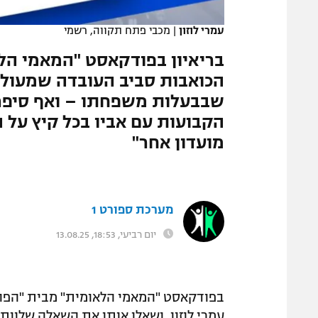
המגזין
עמרי לוזון
|
מכבי פתח תקווה, רשמי
בריאיון בפודקאסט "המאמי הל
הכואבות סביב העובדה שמעולם
שבבעלות משפחתו – ואף סיפר
הקבועות עם אביו בכל קיץ על ה
מועדון אחר"
מערכת ספורט 1
יום רביעי, 18:53, 13.08.25
בפודקאסט "המאמי הלאומית" מבית "הפודיום
עמרי לוזון, ושאלו אותו את השאלה שלוותה