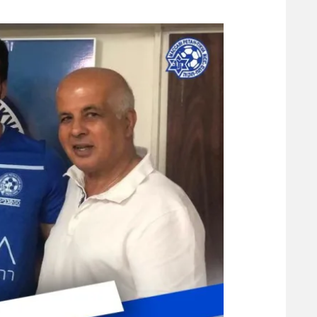
משתתפים וזוכים בפרסים
מכבי ת
הפועל 
תקנון משתתפים וזוכים בפרסים
הפועל 
תקנון עבור פעילות אלקטרה
הפועל 
תקנון עבור פעילות ספורט 1 – "מרלן"
מכבי נ
טניס
בני יהו
גיימינג E-Sports
תנאי שימוש
מדיניות פרטיות
תקנון פעילות ספורט 1
רשיון להקרנה פומבית לבית עסק
הצטרפות לחבילת הערוצים
לוח דרושים – ג'ובנט
תגיות