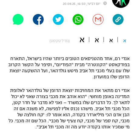
יום רביעי, 16:50, 20.08.25
"מחצית בשכונה" – פודקאסט
אופניים
ספורט מוטורי
משתתפים וזוכים בפרסים
א
א
א
א
(גודל טקסט)
כדורמים
תקנון משתתפים וזוכים בפרסים
טניס
פוטבול אמריקאי NFL
אנדי רם, אחד מהטניסאים הטובים ביותר שהיו בישראל, התארח
תקנון עבור פעילות אלקטרה
בפודקאסט "הקונטרה" מבית "הפודיום", וסיפר על הקשר הקרוב
גיימינג E-Sports
בייסבול MLB
שלו עם בעלי מכבי תל אביב מיטש גולדהאר, ועל ההשקעה יוצאת
תקנון עבור פעילות ספורט 1 – "מרלן"
הדופן שלו במועדון.
ספורט אתגרי ואקסטרים
תנאי שימוש
אנדי רם מתאר את המחויבות יוצאת הדופן של גולדהאר לאלופת
המדינה באופן מוחשי: "הוא אוהב את מכבי בצורה שאני לא יכול
אומנויות לחימה
לתאר לך. כל הדברים שלו במשרד – ואני לא מדבר על חדר קטן,
הכל מכבי תל אביב. מישהו נכנס אליו לפגישה, לא משנה אם זה
מדיניות פרטיות
גיימינג E-Sports
הבן אדם הכי מיליארדר בקנדה, הוא אומר לו: 'קח חולצה של
מכבי, קח ספר של מכבי, קח צעיף של מכבי'. הכל שם זה מכבי. כל
מי שמכיר אותו בקנדה יודע מה זה מכבי תל אביב".
תקנון פעילות ספורט 1