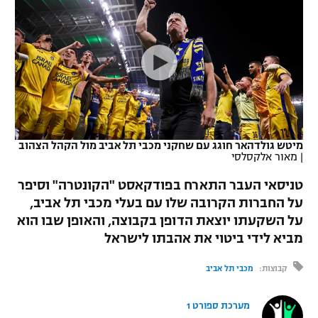
כדורסל נשים
נבחרת ישראל
יורוליג
ליגה ספרדית
טניס
VOD
מכבי תל אביב
מכבי חיפה
יורוקאפ
ליגה איטלקית
כדוריד
הפועל חולון
בית"ר ירושלים
רץ ברשת
ליגה צרפתית
כדורעף
הפועל ירושלים
מכבי תל אביב
ליגה הולנדית
שחייה
תוצאות
מיטש גולדהאר חוגג עם שחקני מכבי תל אביב מול הקהל הצהוב
דני אבדיה
הפועל תל אביב
|
מאור אלקסלסי
ליגה טורקית
ג'ודו
טניסאי העבר התארח בפודקאסט "הקונטרה" וסיפר
הפועל חיפה
לוח שידורים
על החברות הקרובה שלו עם בעלי מכבי תל אביב,
ליגה סינית
אגרוף
על השקעתו יוצאת הדופן בקבוצה, והאופן שבו הוא
הפועל באר שבע
ליגה ברזילאית
מביא לידי ביטוי את אהבתו לישראל
ברחבה
ספורט אולימפי
מכבי נתניה
קבוצות:
מכבי תל אביב
ליגות נוספות
UFC
"מעל הליגה" – פודקאסט
בני יהודה
מערכת ספורט 1
היאבקות WWE