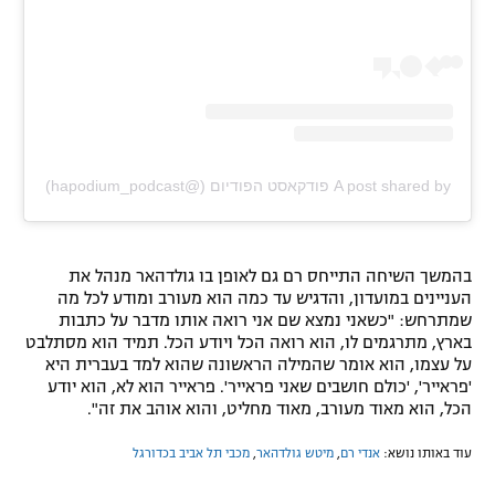
A post shared by פודקאסט הפודיום (@hapodium_podcast)
בהמשך השיחה התייחס רם גם לאופן בו גולדהאר מנהל את
העניינים במועדון, והדגיש עד כמה הוא מעורב ומודע לכל מה
שמתרחש: "כשאני נמצא שם אני רואה אותו מדבר על כתבות
בארץ, מתרגמים לו, הוא רואה הכל ויודע הכל. תמיד הוא מסתלבט
על עצמו, הוא אומר שהמילה הראשונה שהוא למד בעברית היא
'פראייר', 'כולם חושבים שאני פראייר'. פראייר הוא לא, הוא יודע
הכל, הוא מאוד מעורב, מאוד מחליט, והוא אוהב את זה".
עוד באותו נושא:
אנדי רם
,
מיטש גולדהאר
,
מכבי תל אביב בכדורגל