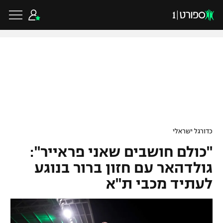
כדורגל ישראלי
ליגת העל
כדורגל עולמי
כדורגל ישראלי
ליגה לאומית
"כולם חושבים שאני פראייר":
ליגת האלופות
כדורסל ישראלי
גביע הטוטו
גולדהאר עם חזון ברור בנוגע
ליגה אירופית
לעתיד מכבי ת"א
ליגת ווינר סל
ליגיונרים
כדורסל עולמי
ליגה אנגלית
ליגה לאומית
גביע המדינה
NBA
ליגה גרמנית
ענפים נוספים