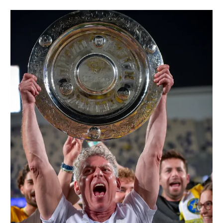
רשיון להקרנה פומבית לבית עסק
הצטרפות לחבילת הערוצים
לוח דרושים – ג'ובנט
תגיות
המגזין