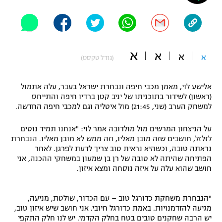
"מחצית בשכונה" – פודקאסט
אופניים
ספורט מוטורי
משתתפים וזוכים בפרסים
א
א
א
א
(גודל טקסט)
כדורמים
תקנון משתתפים וזוכים בפרסים
טניס
אלישע לוי, מאמן מכבי חיפה ונבחרת ישראל בעבר, עלה אתמול
פוטבול אמריקאי NFL
(ראשון) לשידור בתוכניתו של יניב קטן ברדיו חיפה והתייחס
תקנון עבור פעילות אלקטרה
למשחק הערב (שני, 21:45) מול איטליה וגם למכבי חיפה החדשה.
גיימינג E-Sports
בייסבול MLB
תקנון עבור פעילות ספורט 1 – "מרלן"
על הניצחון המרשים מול מולדובה אמר לוי: "אנחנו תמיד נוטים
לזלזל, חושבים שזה מובן מאליו, וזה ממש לא מובן מאליו. הנבחרת
ספורט אתגרי ואקסטרים
תנאי שימוש
נראתה טובה, וכשהיא נראית טוב צריך לדעת לפרגן. לאחר
הפתיחה שהיתה לא טובה של רן בן שמעון במשחקי ההכנה, אני
אומנויות לחימה
חושב שהוא עלה על איזה נוסחה ומצא איזון.
מדיניות פרטיות
גיימינג E-Sports
"הנבחרת משחקת כדורגל טוב – עם הכדור, שולטת, מניעה,
מגיעה להזדמנויות. באמת כדורגל חיובי. אני חושב שיש איזון טוב,
תקנון פעילות ספורט 1
יש הרבה שחקנים טובים בטח בחלק הקדמי. יש לנו חלק התקפי