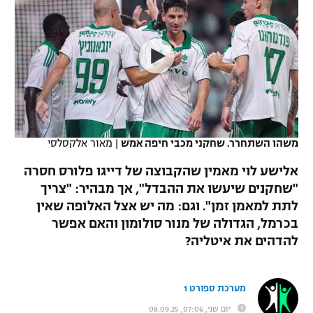
כדורסל נשים
נבחרת ישראל
יורוליג
ליגה ספרדית
טניס
VOD
מכבי תל אביב
מכבי חיפה
יורוקאפ
ליגה איטלקית
כדוריד
הפועל חולון
בית"ר ירושלים
רץ ברשת
ליגה צרפתית
כדורעף
הפועל ירושלים
מכבי תל אביב
ליגה הולנדית
שחייה
תוצאות
משהו השתחרר. שחקני מכבי חיפה אמש
|
מאור אלקסלסי
דני אבדיה
הפועל תל אביב
ליגה טורקית
אלישע לוי מאמין שהקבוצה של דייגו פלורס חסרה
ג'ודו
הפועל חיפה
"שחקנים שיעשו את ההבדל", אך מבהיר: "צריך
לוח שידורים
ליגה סינית
לתת למאמן זמן". וגם: מה יש אצל האלופה שאין
אגרוף
הפועל באר שבע
בכרמל, הגדולה של מנור סולומון והאם אפשר
ליגה ברזילאית
ברחבה
להדהים את איטליה?
ספורט אולימפי
מכבי נתניה
ליגות נוספות
UFC
"מעל הליגה" – פודקאסט
בני יהודה
מערכת ספורט 1
היאבקות WWE
יום שני, 07:06, 08.09.25