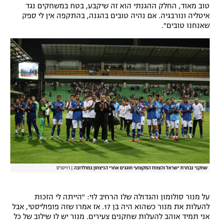
טוב מאוד, החלק ההגנתי הוא זה שיקבע, בטח במשחקים נגד
רשיון להקרנה פומבית לבית עסק
איטליה ונורבגיה. אם נהיה טובים בהגנה, בהתקפה אין לי ספק
שאנחנו טובים".
הצטרפות לחבילת הערוצים
לוח דרושים – ג'ובנט
תגיות
המגזין
שחקני נבחרת ישראל והצוות המקצועי חוגגים אחרי הניצחון במולדובה
|
רויטרס
על מנור סולומון והגדולה שלו הרחיב לוי: "הייתה לי הזכות
להעלות את מנור כשהוא היה בן 17. אז אמרו שזה פופוליסטי, אבל
אני תמיד אוהב להעלות שחקנים צעירים. מנור יש לו שילוב של כל