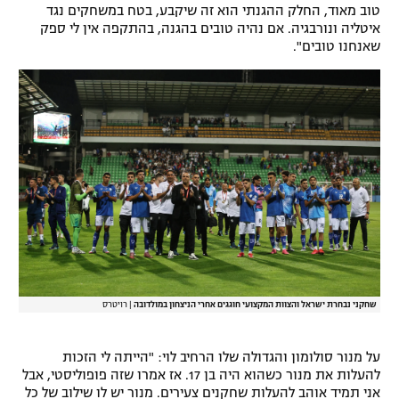
טוב מאוד, החלק ההגנתי הוא זה שיקבע, בטח במשחקים נגד
רשיון להקרנה פומבית לבית עסק
איטליה ונורבגיה. אם נהיה טובים בהגנה, בהתקפה אין לי ספק
שאנחנו טובים".
הצטרפות לחבילת הערוצים
לוח דרושים – ג'ובנט
תגיות
המגזין
שחקני נבחרת ישראל והצוות המקצועי חוגגים אחרי הניצחון במולדובה
|
רויטרס
על מנור סולומון והגדולה שלו הרחיב לוי: "הייתה לי הזכות
להעלות את מנור כשהוא היה בן 17. אז אמרו שזה פופוליסטי, אבל
אני תמיד אוהב להעלות שחקנים צעירים. מנור יש לו שילוב של כל