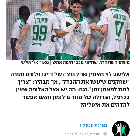
כדורסל נשים
נבחרת ישראל
יורוליג
ליגה ספרדית
טניס
VOD
מכבי תל אביב
מכבי חיפה
יורוקאפ
ליגה איטלקית
כדוריד
הפועל חולון
בית"ר ירושלים
רץ ברשת
ליגה צרפתית
כדורעף
הפועל ירושלים
מכבי תל אביב
ליגה הולנדית
שחייה
תוצאות
משהו השתחרר. שחקני מכבי חיפה אמש
|
מאור אלקסלסי
דני אבדיה
הפועל תל אביב
ליגה טורקית
אלישע לוי מאמין שהקבוצה של דייגו פלורס חסרה
ג'ודו
הפועל חיפה
"שחקנים שיעשו את ההבדל", אך מבהיר: "צריך
לוח שידורים
ליגה סינית
לתת למאמן זמן". וגם: מה יש אצל האלופה שאין
אגרוף
הפועל באר שבע
בכרמל, הגדולה של מנור סולומון והאם אפשר
ליגה ברזילאית
ברחבה
להדהים את איטליה?
ספורט אולימפי
מכבי נתניה
ליגות נוספות
UFC
"מעל הליגה" – פודקאסט
בני יהודה
מערכת ספורט 1
היאבקות WWE
יום שני, 07:06, 08.09.25