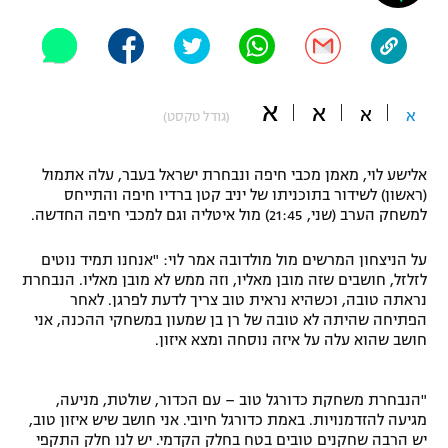
"מחצית בשכונה" – פודקאסט
אופניים
ספורט מוטורי
משתתפים וזוכים בפרסים
א
א
א
א
(גודל טקסט)
כדורמים
תקנון משתתפים וזוכים בפרסים
טניס
אלישע לוי, מאמן מכבי חיפה ונבחרת ישראל בעבר, עלה אתמול
פוטבול אמריקאי NFL
(ראשון) לשידור בתוכניתו של יניב קטן ברדיו חיפה והתייחס
תקנון עבור פעילות אלקטרה
למשחק הערב (שני, 21:45) מול איטליה וגם למכבי חיפה החדשה.
גיימינג E-Sports
בייסבול MLB
תקנון עבור פעילות ספורט 1 – "מרלן"
על הניצחון המרשים מול מולדובה אמר לוי: "אנחנו תמיד נוטים
לזלזל, חושבים שזה מובן מאליו, וזה ממש לא מובן מאליו. הנבחרת
ספורט אתגרי ואקסטרים
תנאי שימוש
נראתה טובה, וכשהיא נראית טוב צריך לדעת לפרגן. לאחר
הפתיחה שהיתה לא טובה של רן בן שמעון במשחקי ההכנה, אני
אומנויות לחימה
חושב שהוא עלה על איזה נוסחה ומצא איזון.
מדיניות פרטיות
גיימינג E-Sports
"הנבחרת משחקת כדורגל טוב – עם הכדור, שולטת, מניעה,
מגיעה להזדמנויות. באמת כדורגל חיובי. אני חושב שיש איזון טוב,
תקנון פעילות ספורט 1
יש הרבה שחקנים טובים בטח בחלק הקדמי. יש לנו חלק התקפי