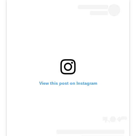
רשיון להקרנה פומבית לבית עסק
הצטרפות לחבילת הערוצים
לוח דרושים – ג'ובנט
תגיות
המגזין
View this post on Instagram