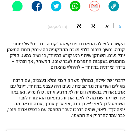
"מחצית בשכונה" – פודקאסט
אופניים
א
א
א
ספורט מוטורי
א
משתתפים וזוכים בפרסים
(גודל טקסט)
כדורמים
הקשר טל איילה התארח בפודקאסט "קנדה בדרכים" של עומרי
תקנון משתתפים וזוכים בפרסים
טניס
קנדה, וחשף סיפור בלתי נשכח מהתקופה בה שיחק תחת המאמן
פוטבול אמריקאי NFL
יובל נעים. השחקן שיתף רגע קורע במיוחד, בו נעים כמעט סולק
תקנון עבור פעילות אלקטרה
מהמגרש בעקבות התפרצות לעבר שופט המשחק, אך הצליח –
גיימינג E-Sports
בדרך יצירתית במיוחד – להיחלץ מהאדום.
בייסבול MLB
תקנון עבור פעילות ספורט 1 – "מרלן"
לדבריו של איילה, במהלך משחק קצבי ומלא בעצבים, עם הרבה
ספורט אתגרי ואקסטרים
פאולים ושריקות נגד קבוצתו, נעים היה עצבני במיוחד: "יובל עם
תנאי שימוש
ארבע אדוויל במשחק וגם זה לא מרגיע אותו, כולו מזיע, ואז באה
אומנויות לחימה
איזו שריקה שגרמה לו לאבד את זה. פתאום הוא צורח לעבר
השופט לירן ליאני: 'יא בן זונה, אני אזיין אותך, אתה תראה מה
מדיניות פרטיות
יהיה לך'". ליאני, שהיה בדרכו לעבר הספסל עם כרטיס אדום מוכן,
גיימינג E-Sports
כבר עמד להרחיק את המאמן.
תקנון פעילות ספורט 1