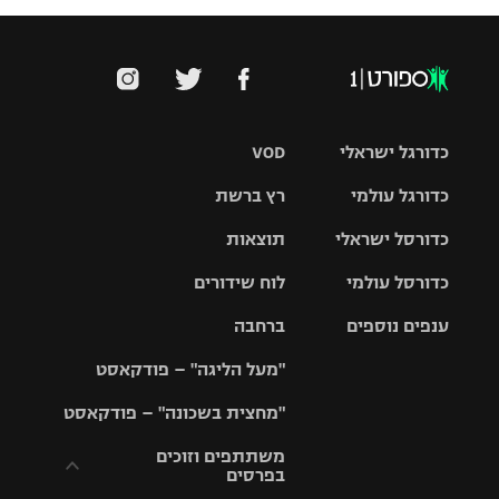
כדורגל ישראלי
VOD
כדורגל עולמי
רץ ברשת
ליגת העל
כדורסל ישראלי
תוצאות
ליגת
ליגה לאומית
האלופות
כדורסל עולמי
לוח שידורים
ליגת ווינר
סל
גביע הטוטו
ענפים נוספים
ברחבה
ליגה
NBA
אירופית
"מעל הליגה" – פודקאסט
ליגה לאומית
ליגיונרים
טניס
יורוליג
ליגה אנגלית
"מחצית בשכונה" – פודקאסט
כדורסל נשים
גביע המדינה
כדוריד
יורוקאפ
ליגה גרמנית
משתתפים וזוכים
בפרסים
מכבי תל
נבחרת
כדורעף
אביב
ישראל