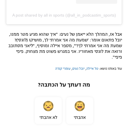
A post shared by all in sports (@all_in_podcastim_sports)
אבל אז, המהלך הלא ייאמן של נעים: "איך שהוא מגיע מטר ממנו,
יובל פתאום אומר: 'שמעת מה אני אמרתי לך, מושיקו (לוגסי)?
שמעת מה אני אמרתי לך?'", מספר איילה ומוסיף, "ליאני מסתובב
ורואה את לוגסי מאחוריו. אני במגרש פשוט מת מצחוק. פיפי
פיפי".
עוד באותו נושא:
טל איילה
,
יובל נעים
,
עומרי קנדה
מה דעתך על הכתבה?
אהבתי
לא אהבתי