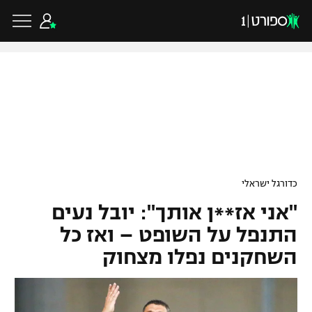
כדורגל ישראלי
ליגת העל
כדורגל עולמי
כדורגל ישראלי
ליגה לאומית
"אני אז**ן אותך": יובל נעים
ליגת האלופות
כדורסל ישראלי
גביע הטוטו
התנפל על השופט – ואז כל
ליגה אירופית
השחקנים נפלו מצחוק
ליגת ווינר סל
ליגיונרים
כדורסל עולמי
ליגה אנגלית
ליגה לאומית
גביע המדינה
NBA
ליגה גרמנית
ענפים נוספים