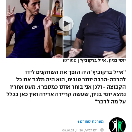
כדורסל נשים
נבחרת ישראל
יורוליג
ליגה ספרדית
טניס
VOD
מכבי תל אביב
מכבי חיפה
יורוקאפ
ליגה איטלקית
כדוריד
הפועל חולון
בית"ר ירושלים
רץ ברשת
ליגה צרפתית
כדורעף
הפועל ירושלים
מכבי תל אביב
ליגה הולנדית
שחייה
תוצאות
יוסי בניון , אייל ברקוביץ'
|
ספורט1
דני אבדיה
הפועל תל אביב
ליגה טורקית
"אייל ברקוביץ' היה הופך את השחקנים לידו
ג'ודו
הפועל חיפה
להרבה-הרבה יותר טובים, הוא היה מלכד את כל
לוח שידורים
ליגה סינית
הקבוצה - ולכן אני בוחר אותו כמספר 1. מעט אחריו
אגרוף
הפועל באר שבע
נמצא יוסי בניון, שעשה קריירה אדירה ואין כאן בכלל
ליגה ברזילאית
ברחבה
על מה לדבר"
ספורט אולימפי
מכבי נתניה
ליגות נוספות
UFC
"מעל הליגה" – פודקאסט
בני יהודה
מערכת ספורט 1
היאבקות WWE
יום רביעי, 11:20, 08.10.25