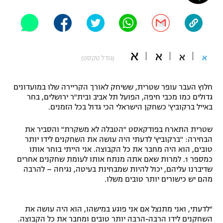
"מחצית בשכונה" – פודקאסט
אופניים
ספורט מוטורי
משתתפים וזוכים בפרסים
א
א
א
א
(גודל טקסט)
כדורמים
תקנון משתתפים וזוכים בפרסים
טניס
חלוץ העבר עופר שטרית, ששיחק לאורך הקריירה שלו במועדונים
פוטבול אמריקאי NFL
גדולים כמו מכבי חיפה, הפועל תל אביב ובית"ר ירושלים, בחר
תקנון עבור פעילות אלקטרה
באייל ברקוביץ' כשחקן הישראלי הכי גדול בכל הזמנים.
גיימינג E-Sports
בייסבול MLB
תקנון עבור פעילות ספורט 1 – "מרלן"
שטרית התארח בפודקאסט "הטבלה לא משקרת" והסביר את
הבחירה: "ברקוביץ' לדעתי היה עושה את השחקנים לידו יותר
ספורט אתגרי ואקסטרים
תנאי שימוש
טובים, הוא היה מחבר את כל הקבוצה. אני הייתי בוחר אותו
כמספר 1. למרות שאם אתה מנתח אותו לעומת שחקנים אחרים
אומנויות לחימה
שדיברנו עליהם, יכול להיות שמבחינת בעיטה, נגיחה – להרבה
מהם יש כישורים יותר טובים משלו.
מדיניות פרטיות
גיימינג E-Sports
"לדעתי, ואני מתנצל אם אני פוגע במישהו, הוא היה עושה את
תקנון פעילות ספורט 1
השחקנים לידו הרבה-הרבה יותר טובים ומחבר את כל הקבוצה.