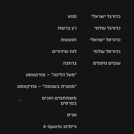
כדורגל ישראלי
VOD
כדורגל עולמי
רץ ברשת
ליגת העל
כדורסל ישראלי
תוצאות
ליגת
ליגה לאומית
האלופות
כדורסל עולמי
לוח שידורים
ליגת ווינר
סל
גביע הטוטו
ענפים נוספים
ברחבה
ליגה
NBA
אירופית
"מעל הליגה" – פודקאסט
ליגה לאומית
ליגיונרים
טניס
יורוליג
ליגה אנגלית
"מחצית בשכונה" – פודקאסט
כדורסל נשים
גביע המדינה
כדוריד
יורוקאפ
ליגה גרמנית
משתתפים וזוכים
בפרסים
מכבי תל
נבחרת
כדורעף
אביב
ישראל
ליגה
טניס
ספרדית
תקנון משתתפים
שחייה
הפועל חולון
מכבי חיפה
וזוכים בפרסים
גיימינג E-Sports
ליגה