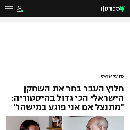
כדורגל ישראלי
ליגת העל
כדורגל עולמי
כדורגל ישראלי
ליגה לאומית
חלוץ העבר בחר את השחקן
ליגת האלופות
כדורסל ישראלי
גביע הטוטו
הישראלי הכי גדול בהיסטוריה:
ליגה אירופית
"מתנצל אם אני פוגע במישהו"
ליגת ווינר סל
ליגיונרים
כדורסל עולמי
ליגה אנגלית
ליגה לאומית
גביע המדינה
NBA
ליגה גרמנית
ענפים נוספים