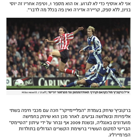
אני לא אוסיף כדי לא לגרוע. אז הוא מספר 1, וטיפה אחריו זה יוסי
רשיון להקרנה פומבית לבית עסק
בניון, ללא ספק, קריירה אדירה ואין פה בכלל מה לדבר".
הצטרפות לחבילת הערוצים
לוח דרושים – ג'ובנט
תגיות
המגזין
אייל ברקוביץ' מול בקהאם וקרויף. סאות'המפטון נגד מנצ'סטר יונייטד
|
Mike Hewitt / Staff
ברקוביץ' שיחק בעמדת "הפלייימייקר" וזכה עם מכבי חיפה בשתי
אליפויות ובשלושה גביעים. לאחר מכן הוא שיחק בחמישה
מועדונים באנגליה, ובשנת 2009 אף נבחר על ידי עיתון "הטיימס"
הבריטי למקום העשירי ברשימת הקשרים הגדולים בתולדות
הפרמיירליג.