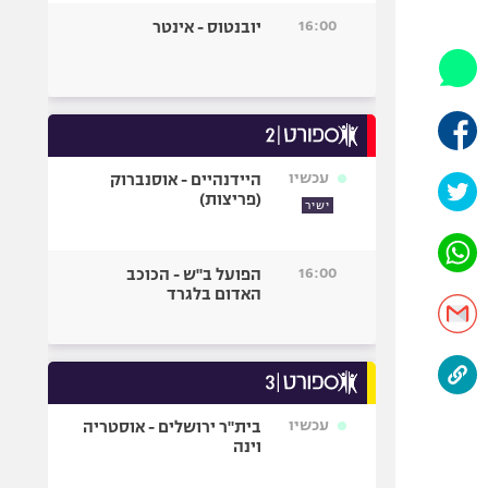
היאבקות WWE
16:00
יובנטוס - אינטר
אופניים
ספורט מוטורי
כדורמים
פוטבול אמריקאי NFL
בייסבול MLB
עכשיו
היידנהיים - אוסנברוק
(פריצות)
ספורט אתגרי
ישיר
ואקסטרים
אומנויות לחימה
16:00
הפועל ב"ש - הכוכב
גיימינג E-Sports
האדום בלגרד
עכשיו
בית"ר ירושלים - אוסטריה
וינה