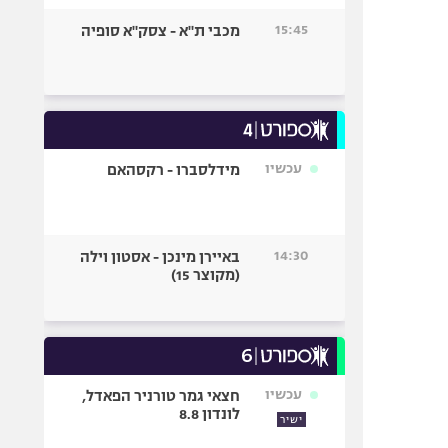
15:45
מכבי ת"א - צסק"א סופיה
עכשיו
מידלסברו - רקסהאם
14:30
באיירן מינכן - אסטון וילה
(מקוצר 15)
עכשיו
חצאי גמר טורניר הפאדל,
לונדון 8.8
ישיר