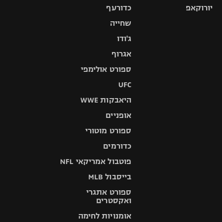
יורוקאפ
כדורעף
שחייה
ג'ודו
אגרוף
ספורט אולימפי
UFC
היאבקות WWE
אופניים
ספורט מוטורי
כדורמים
פוטבול אמריקאי NFL
בייסבול MLB
ספורט אתגרי
ואקסטרים
אומנויות לחימה