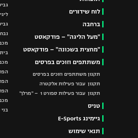
גביע
לוח שידורים
ליגי
ברחבה
גביע
נבחר
"מעל הליגה" – פודקאסט
מכבי
"מחצית בשכונה" – פודקאסט
בית"
משתתפים וזוכים בפרסים
מכבי
הפוע
תקנון משתתפים וזוכים בפרסים
הפוע
תקנון עבור פעילות אלקטרה
הפוע
תקנון עבור פעילות ספורט 1 – "מרלן"
מכבי
טניס
בני 
גיימינג E-Sports
תנאי שימוש