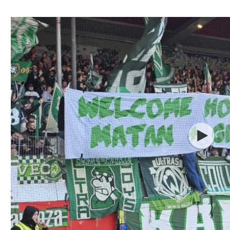
ל אביב
ליגה טורקית
תל אביב
ליגה סינית
חיפה
ליגה ברזילאית
באר שבע
ליגות נוספות
תניה
דה