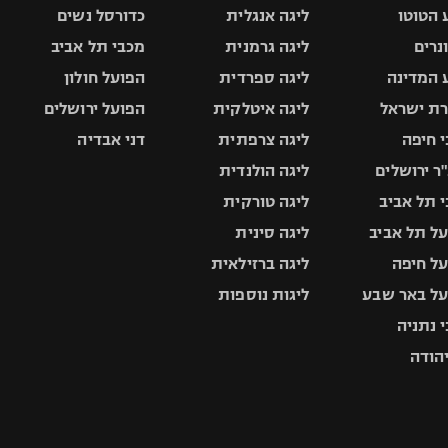
 הטוטו
ליגה אנגלית
כדורסל נשים
ונרים
ליגה גרמנית
מכבי תל אביב
 המדינה
ליגה ספרדית
הפועל חולון
ת ישראל
ליגה איטלקית
הפועל ירושלים
 חיפה
ליגה צרפתית
דני אבדיה
ר ירושלים
ליגה הולנדית
 תל אביב
ליגה טורקית
ל תל אביב
ליגה סינית
ל חיפה
ליגה ברזילאית
ל באר שבע
ליגות נוספות
 נתניה
יהודה