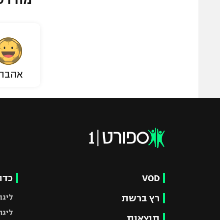
אהבת
VOD
כדו
רץ ברשת
ליגת
ליגה
תוצאות