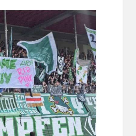
משתתפים וזוכים בפרסים
מכבי ת
הפועל 
תקנון משתתפים וזוכים בפרסים
הפועל 
תקנון עבור פעילות אלקטרה
הפועל 
תקנון עבור פעילות ספורט 1 – "מרלן"
מכבי נ
טניס
בני יהו
גיימינג E-Sports
תנאי שימוש
מדיניות פרטיות
תקנון פעילות ספורט 1
רשיון להקרנה פומבית לבית עסק
הצטרפות לחבילת הערוצים
לוח דרושים – ג'ובנט
תגיות