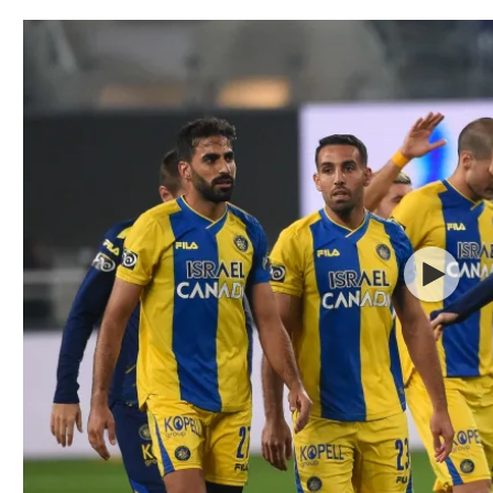
תל אביב
ליגה סינית
חיפה
ליגה ברזילאית
באר שבע
ליגות נוספות
תניה
דה