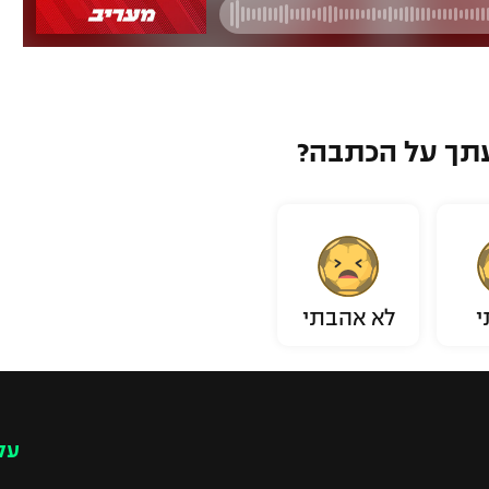
תך על הכתבה?
י
לא אהבתי
עק