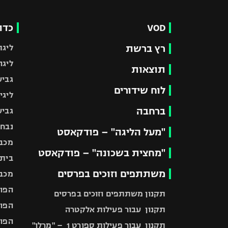
VOD
כדו
רץ ברשת
ליגת
ליגה
תוצאות
גביע
לוח שידורים
ליגי
ברחבה
גביע
נבחר
"מעל הליגה" – פודקאסט
מכבי
"מחצית בשכונה" – פודקאסט
בית"
משתתפים וזוכים בפרסים
מכבי
הפוע
תקנון משתתפים וזוכים בפרסים
הפוע
תקנון עבור פעילות אלקטרה
הפוע
תקנון עבור פעילות ספורט 1 – "מרלן"