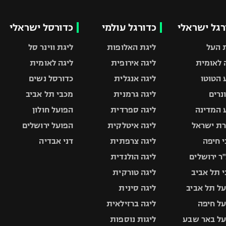
רגל ישראלי
כדורגל עולמי
כדורסל ישראלי
 העל
ליגת האלופות
ליגת ווינר סל
 לאומית
ליגה אירופית
ליגה לאומית
 הטוטו
ליגה אנגלית
כדורסל נשים
ונרים
ליגה גרמנית
מכבי תל אביב
 המדינה
ליגה ספרדית
הפועל חולון
ת ישראל
ליגה איטלקית
הפועל ירושלים
 חיפה
ליגה צרפתית
דני אבדיה
ר ירושלים
ליגה הולנדית
 תל אביב
ליגה טורקית
ל תל אביב
ליגה סינית
ל חיפה
ליגה ברזילאית
ל באר שבע
ליגות נוספות