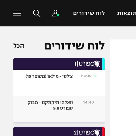
וצאות
לוח שידורים
לוח שידורים
כדורסל עולמי
ענפים נוספים
הכל
NBA
טניס
יורוליג
כדוריד
יורוקאפ
כדורעף
עכשיו
צ'לסי - מילאן (מקוצר 15)
שחייה
ג'ודו
14:40
וואלה! תיקתקנו - מבזק
אגרוף
ספורט 9.8
ספורט אולימפי
UFC
היאבקות WWE