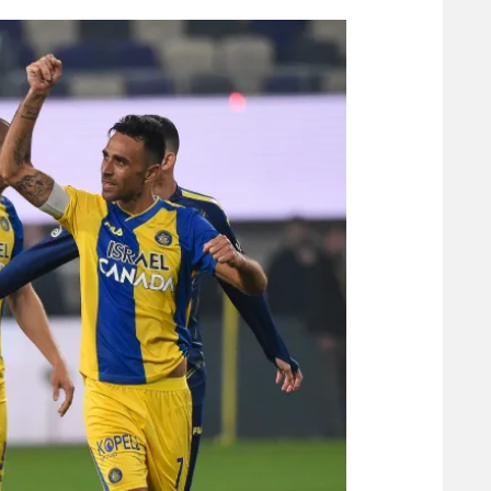
הפועל 
תקנון משתתפים וזוכים בפרסים
הפועל 
תקנון עבור פעילות אלקטרה
הפועל 
תקנון עבור פעילות ספורט 1 – "מרלן"
מכבי נ
טניס
בני יהו
גיימינג E-Sports
תנאי שימוש
מדיניות פרטיות
תקנון פעילות ספורט 1
רשיון להקרנה פומבית לבית עסק
הצטרפות לחבילת הערוצים
לוח דרושים – ג'ובנט
תגיות
המגזין