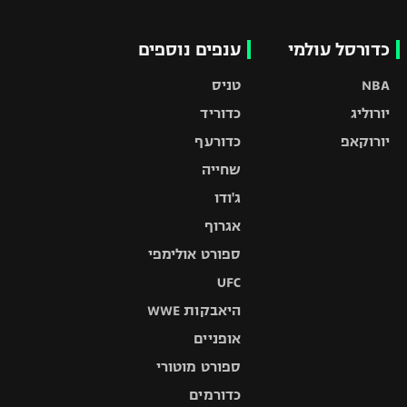
כדורסל עולמי
ענפים נוספים
NBA
טניס
יורוליג
כדוריד
יורוקאפ
כדורעף
שחייה
ג'ודו
אגרוף
ספורט אולימפי
UFC
היאבקות WWE
אופניים
ספורט מוטורי
כדורמים