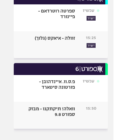
עכשיו
ספרטה רוטרדאם -
פיינורד
ישיר
15:25
זוולה - איאקס (גלוך)
ישיר
עכשיו
פ.ס.וו. איינדהובן -
פורטונה סיטארד
15:50
וואלה! תיקתקנו - מבזק
ספורט 9.8