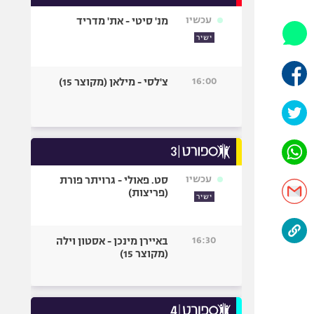
אופניים
עכשיו
מנ' סיטי - את' מדריד
ספורט מוטורי
ישיר
כדורמים
פוטבול אמריקאי NFL
16:00
צ'לסי - מילאן (מקוצר 15)
בייסבול MLB
ספורט אתגרי
ואקסטרים
אומנויות לחימה
גיימינג E-Sports
עכשיו
סט. פאולי - גרויתר פורת
(פריצות)
ישיר
16:30
באיירן מינכן - אסטון וילה
(מקוצר 15)