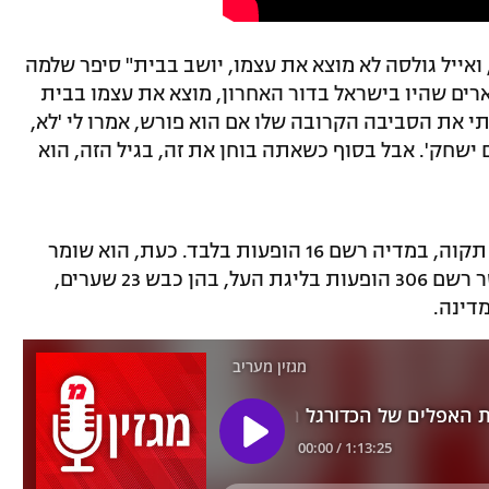
אייל גולסה לא מוצא את עצמו, יושב בבית" סיפר שלמה
רים שהיו בישראל בדור האחרון, מוצא את עצמו בבית
 את הסביבה הקרובה שלו אם הוא פורש, אמרו לי 'לא,
ם ישחק'. אבל בסוף כשאתה בוחן את זה, בגיל הזה, הוא
גולסה (34) כאמור ירד ליגה עם מכבי פתח תקוה, במדיה רשם 16 הופעות בלבד. כעת, הוא שומר
על כושר לבדו במטרה למצוא קבוצה. הקשר רשם 306 הופעות בליגת העל, בהן כבש 23 שערים,